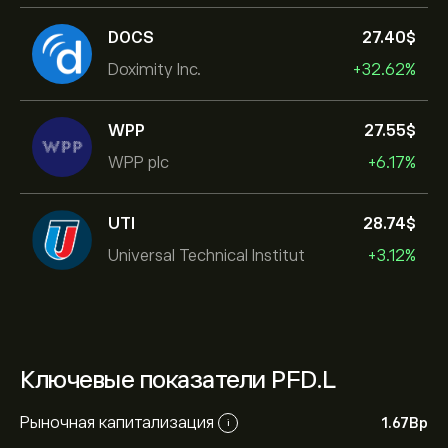
DOCS
27.40‎$‎
Doximity Inc.
+32.62%
WPP
27.55‎$‎
WPP plc
+6.17%
UTI
28.74‎$‎
Universal Technical Institut
+3.12%
Ключевые показатели PFD.L
Рыночная капитализация
1.67B‎p‎
i