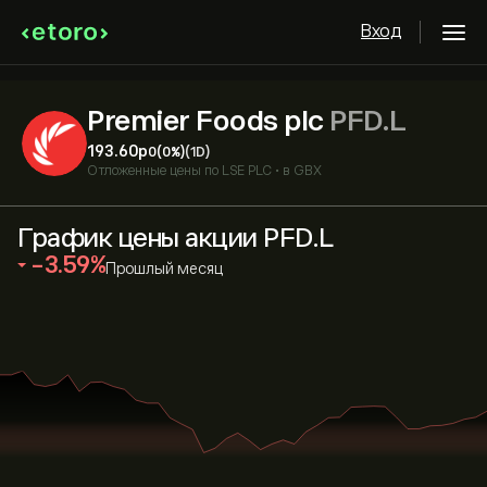
Вход
Premier Foods plc
PFD.L
193.60‎p‎
0
(0%)
(1D)
Отложенные цены по
LSE PLC
•
в GBX
График цены акции PFD.L
‎-3.59‎
Прошлый месяц