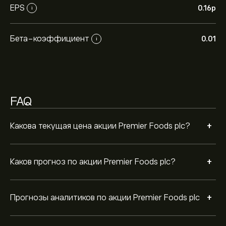
тенденциях, финансовых отчетах и
EPS
0.16‎p‎
i
предполагаемом росте. Ознакомьтесь с последним
прогнозом для будущих изменений цены.
Рыночная капитализация Premier Foods plc — это
1.67B‎p‎
Бета-коэффициент
0.01
i
FAQ
+
Какова текущая цена акции Premier Foods plc?
+
Каков прогноз по акции Premier Foods plc?
+
Прогнозы аналитиков по акции Premier Foods plc