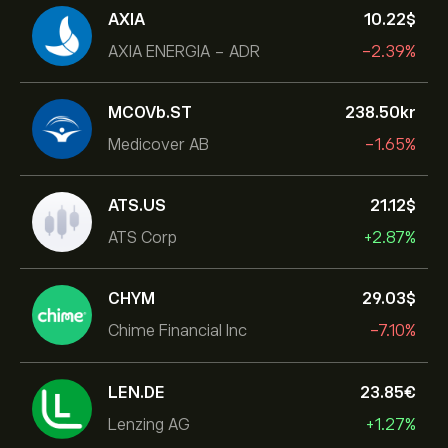
AXIA
10.22‎$‎
AXIA ENERGIA - ADR
-2.39%
MCOVb.ST
238.50‎kr‎
Medicover AB
-1.65%
ATS.US
21.12‎$‎
ATS Corp
+2.87%
CHYM
29.03‎$‎
Chime Financial Inc
-7.10%
LEN.DE
23.85‎€‎
Lenzing AG
+1.27%