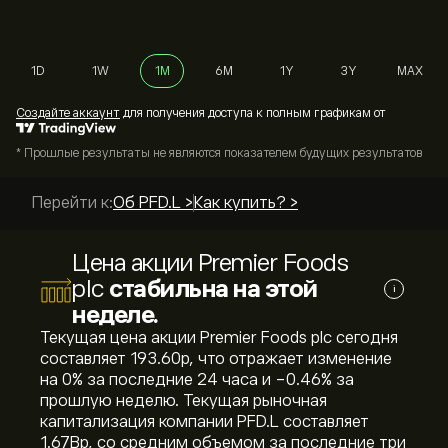
1D
1W
1M
6M
1Y
3Y
MAX
Cоздайте аккаунт
для получения доступа к полным графикам от
* Прошлые результаты не являются показателем будущих результатов
Перейти к:
Об PFD.L >
Как купить? >
Цена акции Premier Foods
plc
стабильна на этой
i
неделе.
Текущая цена акции Premier Foods plc сегодня
составляет 193.60‎p‎, что отражает изменение
на ‎0‎% за последние 24 часа и ‎-0.46‎% за
прошлую неделю. Текущая рыночная
капитализация компании PFD.L составляет
1.67B‎p‎, со средним объемом за последние три