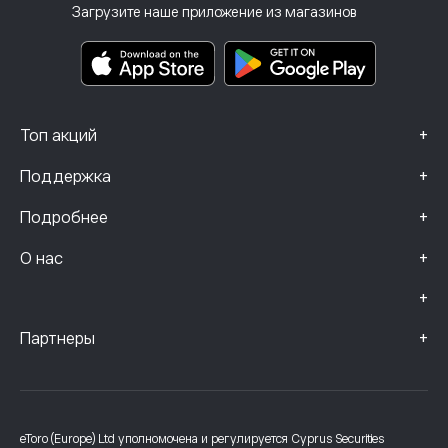
Инвестиционное страхование
Загрузите наше приложение из магазинов
Основные информационные документы
Smart Portfolios
Данные о жалобах (клиенты FCA)
+
Топ акций
+
Поддержка
+
Подробнее
+
О нас
+
+
Партнеры
eToro (Europe) Ltd уполномочена и регулируется Cyprus Securities