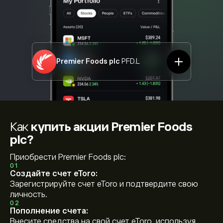
Premier Foods plc
PFD.L
Как
купить акции Premier Foods
plc?
Приобрести Premier Foods plc:
01
Создайте счет eToro:
Зарегистрируйте счет eToro и подтвердите свою
личность.
02
Пополнение счета:
Внесите средства на свой счет eToro, используя