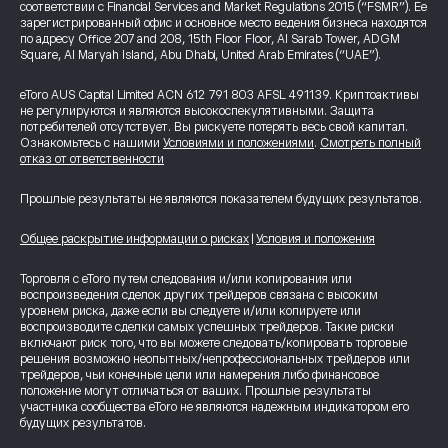
соответствии с Financial Services and Market Regulations 2015 (“FSMR”). Ее
зарегистрированный офис и основное место ведения бизнеса находятся
по адресу Office 207 and 208, 15th Floor Floor, Al Sarab Tower, ADGM
Square, Al Maryah Island, Abu Dhabi, United Arab Emirates (“UAE”).
eToro AUS Capital Limited ACN 612 791 803 AFSL 491139. Криптоактивы
не регулируются и являются высокоспекулятивными. Защита
потребителей отсутствует. Вы рискуете потерять весь свой капитал.
Ознакомьтесь с нашими
Условиями и положениями
.
Смотреть полный
отказ от ответственности
Прошлые результаты не являются показателем будущих результатов.
Общее раскрытие информации о рисках
|
Условия и положения
Торговля с eToro путем следования и/или копирования или
воспроизведения сделок других трейдеров связана с высоким
уровнем риска, даже если вы следуете и/или копируете или
воспроизводите сделки самых успешных трейдеров. Такие риски
включают риск того, что вы можете следовать/копировать торговые
решения возможно неопытных/непрофессиональных трейдеров или
трейдеров, чьи конечные цели или намерения либо финансовое
положение могут отличаться от ваших. Прошлые результаты
участника сообщества eToro не являются надежным индикатором его
будущих результатов.