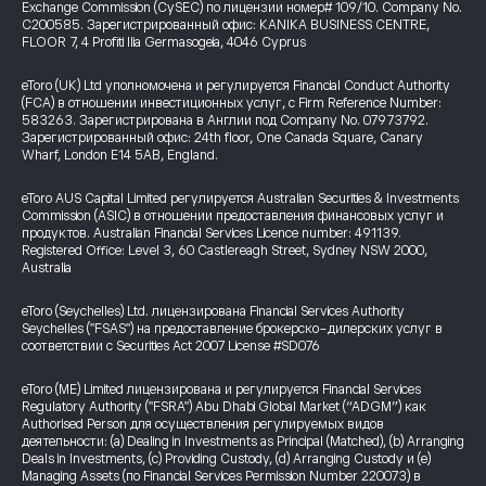
Exchange Commission (CySEC) по лицензии номер# 109/10. Company No.
C200585. Зарегистрированный офис: KANIKA BUSINESS CENTRE,
FLOOR 7, 4 Profiti Ilia Germasogeia, 4046 Cyprus
eToro (UK) Ltd уполномочена и регулируется Financial Conduct Authority
(FCA) в отношении инвестиционных услуг, с Firm Reference Number:
583263. Зарегистрирована в Англии под Company No. 07973792.
Зарегистрированный офис: 24th floor, One Canada Square, Canary
Wharf, London E14 5AB, England.
eToro AUS Capital Limited регулируется Australian Securities & Investments
Commission (ASIC) в отношении предоставления финансовых услуг и
продуктов. Australian Financial Services Licence number: 491139.
Registered Office: Level 3, 60 Castlereagh Street, Sydney NSW 2000,
Australia
eToro (Seychelles) Ltd. лицензирована Financial Services Authority
Seychelles ("FSAS") на предоставление брокерско-дилерских услуг в
соответствии с Securities Act 2007 License #SD076
eToro (ME) Limited лицензирована и регулируется Financial Services
Regulatory Authority ("FSRA") Abu Dhabi Global Market (“ADGM”) как
Authorised Person для осуществления регулируемых видов
деятельности: (a) Dealing in Investments as Principal (Matched), (b) Arranging
Deals in Investments, (c) Providing Custody, (d) Arranging Custody и (e)
Managing Assets (по Financial Services Permission Number 220073) в