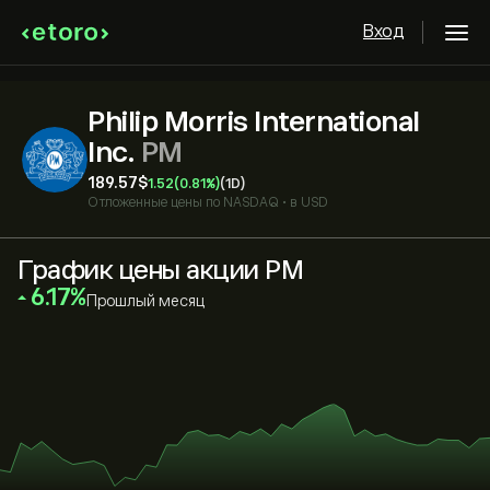
Вход
Philip Morris International
Inc.
PM
189.57‎$‎
1.52
(0.81%)
(1D)
Отложенные цены по
NASDAQ
•
в USD
График цены акции PM
‎6.17‎
Прошлый месяц