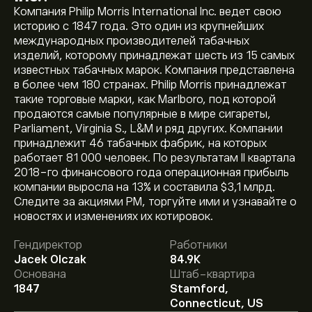
Компания Philip Morris International Inc. ведет свою
историю с 1847 года. Это один из крупнейших
международных производителей табачных
изделий, которому принадлежат шесть из 15 самых
известных табачных марок. Компания представлена
в более чем 180 странах. Philip Morris принадлежат
такие торговые марки, как Marlboro, под которой
продаются самые популярные в мире сигареты,
Parliament, Virginia S., L&M и ряд других. Компании
принадлежит 46 табачных фабрик, на которых
работает 81 000 человек. По результатам II квартала
2018-го финансового года операционная прибыль
компании выросла на 13% и составила $3,1 млрд.
Следите за акциями PM, торгуйте ими и узнавайте о
Текущая цена акции PM составляет 189.57‎$‎.
новостях и изменениях их котировок.
Гендиректор
Работники
Jacek Olczak
84.9K
Средняя целевая цена акции Philip Morris
Основана
Штаб-квартира
International Inc. составляет 189.57‎$‎.
1847
Stamford,
Зарегистрируйтесь
на eToro, чтобы получить
Connecticut, US