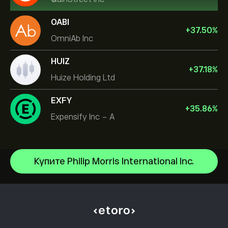
OABI
+
37.50
%
OmniAb Inc
HUIZ
+
37.18
%
Huize Holding Ltd
EXFY
+
35.86
%
Expensify Inc - A
Купите Philip Morris International Inc.
NVIDIA Corporation
Amazon.com Inc
Центр помощи
Microsoft
Как внести депозит
Как работает CopyTrading
Apple
Как вывести средства
Ответственная торговля
Meta Platforms Inc