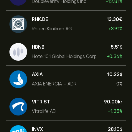
DoubleVerify Holdings Inc
+12.81%
RHK.DE
13.30‎€‎
Rhoen Klinikum AG
+3.91%
HBNB
5.51‎$‎
Hotel101 Global Holdings Corp
+0.36%
AXIA
10.22‎$‎
AXIA ENERGIA - ADR
0%
VITR.ST
90.00‎kr‎
Vitrolife AB
+1.35%
INVX
28.10‎$‎