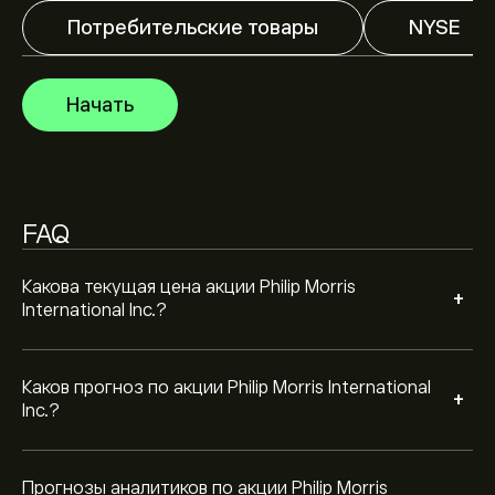
подробные прогнозы и целевые цены от аналитиков.
Потребительские товары
NYSE
Аналитики предоставляют прогнозы по акции Philip
Morris International Inc., основываясь на рыночных
тенденциях, финансовых отчетах и
Начать
предполагаемом росте. Ознакомьтесь с последним
прогнозом для будущих изменений цены.
Рыночная капитализация Philip Morris International
Inc. — это 295.47B‎$‎
FAQ
Согласно рекомендациям 3 аналитиков по PM за
последние 3 месяца, общий консенсус — Активная
покупка
Какова текущая цена акции Philip Morris
+
International Inc.?
Каков прогноз по акции Philip Morris International
+
Inc.?
Прогнозы аналитиков по акции Philip Morris