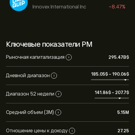
Innovex International Inc
-8.47%
Ключевые показатели PM
Рыночная капитализация
295.47B‎$‎
i
185.05‎$‎
-
190.06‎$‎
Дневной диапазон
i
141.86‎$‎
-
207.7‎$‎
Диапазон 52 недели
i
Средний объем (3М)
5.15M
i
Отношение цены к доходу
27.25
i