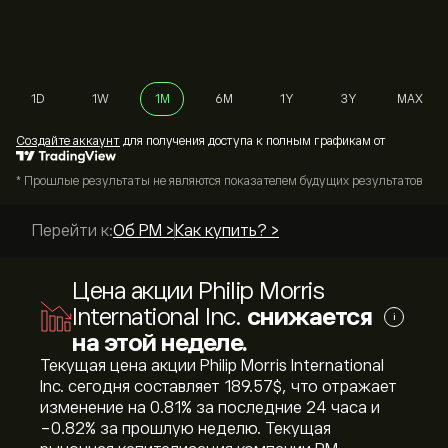
1D
1W
1M
6M
1Y
3Y
MAX
Cоздайте аккаунт
для получения доступа к полным графикам от
* Прошлые результаты не являются показателем будущих результатов
Перейти к:
Об PM >
Как купить? >
Цена акции Philip Morris
International Inc.
снижается
i
на этой неделе.
Текущая цена акции Philip Morris International
Inc. сегодня составляет 189.57‎$‎, что отражает
изменение на ‎0.81‎% за последние 24 часа и
‎-0.82‎% за прошлую неделю. Текущая