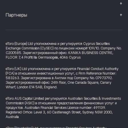
+
+
Партнеры
eToro (Europe) Ltd уполномочена и регулируется Cyprus Securities
Exchange Commission (CySEC) по лицензии номер# 109/10. Company No.
C200585. Зарегистрированный офис: KANIKA BUSINESS CENTRE,
FLOOR 7, 4 Profiti Ilia Germasogeia, 4046 Cyprus
eToro (UK) Ltd уполномочена и регулируется Financial Conduct Authority
(FCA) в отношении инвестиционных услуг, с Firm Reference Number:
583263. Зарегистрирована в Англии под Company No. 07973792.
Зарегистрированный офис: 24th floor, One Canada Square, Canary
Wharf, London E14 5AB, England.
eToro AUS Capital Limited регулируется Australian Securities & Investments
Commission (ASIC) в отношении предоставления финансовых услуг и
продуктов. Australian Financial Services Licence number: 491139.
Registered Office: Level 3, 60 Castlereagh Street, Sydney NSW 2000,
Australia