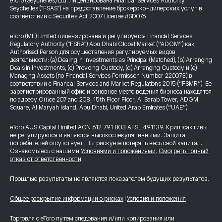
eToro (Seychelles) Ltd. лицензирована Financial Services Authority
Seychelles ("FSAS") на предоставление брокерско-дилерских услуг в
соответствии с Securities Act 2007 License #SD076
eToro (ME) Limited лицензирована и регулируется Financial Services
Regulatory Authority ("FSRA") Abu Dhabi Global Market (“ADGM”) как
Authorised Person для осуществления регулируемых видов
деятельности: (a) Dealing in Investments as Principal (Matched), (b) Arranging
Deals in Investments, (c) Providing Custody, (d) Arranging Custody и (e)
Managing Assets (по Financial Services Permission Number 220073) в
соответствии с Financial Services and Market Regulations 2015 (“FSMR”). Ее
зарегистрированный офис и основное место ведения бизнеса находятся
по адресу Office 207 and 208, 15th Floor Floor, Al Sarab Tower, ADGM
Square, Al Maryah Island, Abu Dhabi, United Arab Emirates (“UAE”).
eToro AUS Capital Limited ACN 612 791 803 AFSL 491139. Криптоактивы
не регулируются и являются высокоспекулятивными. Защита
потребителей отсутствует. Вы рискуете потерять весь свой капитал.
Ознакомьтесь с нашими
Условиями и положениями
.
Смотреть полный
отказ от ответственности
Прошлые результаты не являются показателем будущих результатов.
Общее раскрытие информации о рисках
|
Условия и положения
Торговля с eToro путем следования и/или копирования или