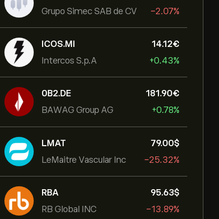
Grupo Simec SAB de CV
-2.07%
ICOS.MI
14.12‎€‎
Intercos S.p.A
+0.43%
0B2.DE
181.90‎€‎
BAWAG Group AG
+0.78%
LMAT
79.00‎$‎
LeMaitre Vascular Inc
-25.32%
RBA
95.63‎$‎
RB Global INC
-13.89%