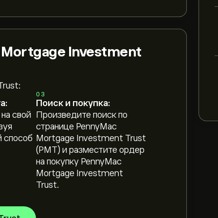
 Mortgage Investment
rust:
03
а:
Поиск и покупка:
 на свой
Произведите поиск по
зуя
странице PennyMac
 способ
Mortgage Investment Trust
(PMT) и разместите ордер
на покупку PennyMac
Mortgage Investment
Trust.