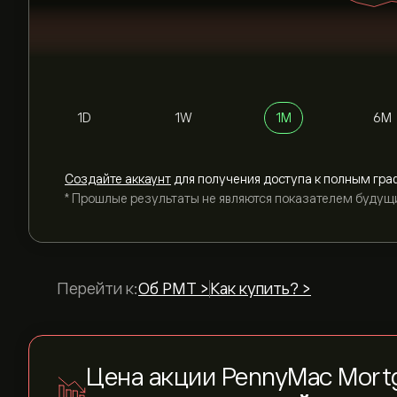
1D
1W
1M
6M
Cоздайте аккаунт
для получения доступа к полным гра
* Прошлые результаты не являются показателем будущ
Перейти к:
Об PMT >
Как купить? >
Цена акции PennyMac Mortg