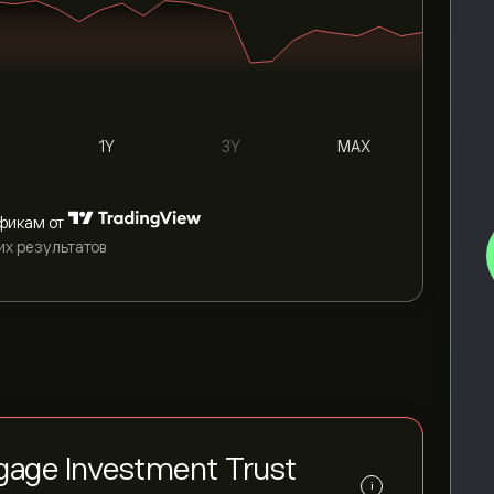
1Y
3Y
MAX
фикам от
их результатов
age Investment Trust
i