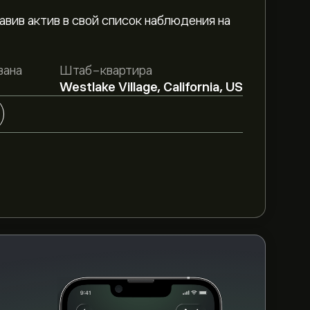
авив актив в свой список наблюдения на
вана
Штаб-квартира
e Investment Trust составляет 9.45‎$‎.
Westlake Village, California, US
 подробные прогнозы и целевые цены от
PennyMac Mortgage Investment Trust,
овых отчетах и предполагаемом росте.
дущих изменений цены.
nvestment Trust — это 824.06M‎$‎
T за последние 3 месяца, общий