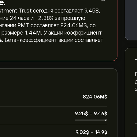
е.
ment Trust сегодня составляет 9.45‎$‎,
ние 24 часа и ‎-2.38‎% за прошлую
пании PMT составляет 824.06M‎$‎, со
в размере 1.44M. У акции коэффициент
7%. Бета-коэффициент акции составляет
824.06M‎$‎
9.25‎$‎
-
9.46‎$‎
9.02‎$‎
-
14.9‎$‎