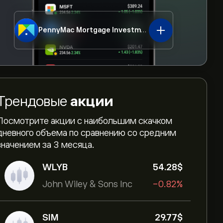
PennyMac Mortgage Investment Trust
PMT
Трендовые
акции
Посмотрите акции с наибольшим скачком
дневного объема по сравнению со средним
значением за 3 месяца.
WLYB
54.28‎$‎
John Wiley & Sons Inc
-0.82%
SIM
29.77‎$‎