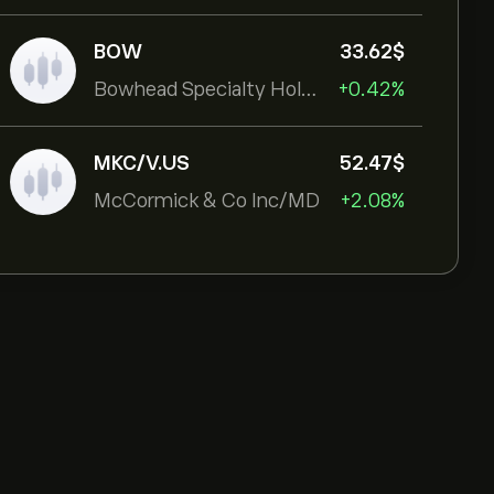
BOW
33.62‎$‎
Bowhead Specialty Holdings Inc
+0.42%
MKC/V.US
52.47‎$‎
McCormick & Co Inc/MD
+2.08%