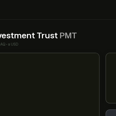
vestment Trust
PMT
DAQ
•
в USD