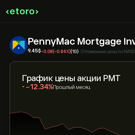
PennyMac Mortgage In
9.45‎$‎
-0.08
(-0.84%)
(1D)
•
Отложенные цены по
NAS
График цены акции PMT
‎-12.34‎
Прошлый месяц