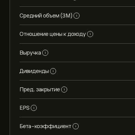
Средний объем (3М)
i
Отношение цены к доходу
i
Выручка
i
Дивиденды
i
Пред. закрытие
i
EPS
i
Бета-коэффициент
i