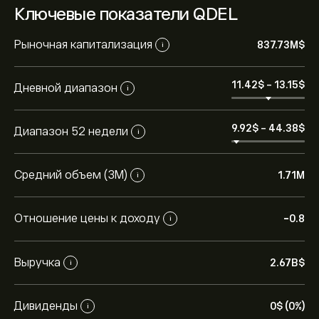
Ключевые показатели QDEL
Рыночная капитализация
837.73M‎$‎
i
11.42‎$‎
-
13.15‎$‎
Дневной диапазон
i
9.92‎$‎
-
44.38‎$‎
Диапазон 52 недели
i
Средний объем (3М)
1.71M
i
Отношение цены к доходу
-0.8
i
Выручка
2.67B‎$‎
i
Дивиденды
0‎$‎ (0%)
i