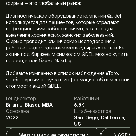
фирмы – это глобальный рынок.
Диагностическое оборудование компании Quidel
используется для пациентов, которые страдают
инфекционными заболеваниями, а также для
выявления хронических женских заболеваний.
Фирма проводит клинические исследования и
работает над созданием молекулярных тестов. Ее
акции под биржевым символом QDEL можно купить
на фондовой бирже Nasdaq.
Добавьте компанию в список наблюдения eToro,
Текущая цена акции QDEL составляет 12.29‎$‎.
чтобы первым получать информацию об изменении
стоимости акций QDEL.
Гендиректор
Работники
Средняя целевая цена акции Quidel Corp составляет
Brian J. Blaser, MBA
6.5K
12.29‎$‎.
Зарегистрируйтесь
на eToro, чтобы получить
Основана
Штаб-квартира
подробные прогнозы и целевые цены от аналитиков.
2022
San Diego, California,
Аналитики предоставляют прогнозы по акции Quidel
US
Corp, основываясь на рыночных тенденциях,
финансовых отчетах и предполагаемом росте.
Медицинские технологии
NASDAQ