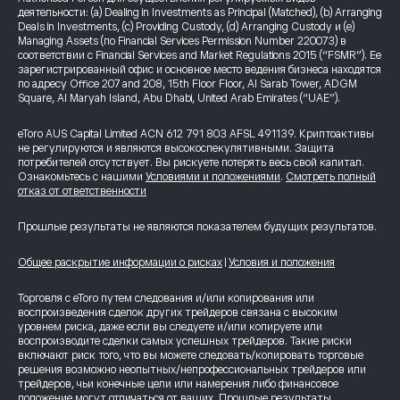
деятельности: (a) Dealing in Investments as Principal (Matched), (b) Arranging
Deals in Investments, (c) Providing Custody, (d) Arranging Custody и (e)
Managing Assets (по Financial Services Permission Number 220073) в
соответствии с Financial Services and Market Regulations 2015 (“FSMR”). Ее
зарегистрированный офис и основное место ведения бизнеса находятся
по адресу Office 207 and 208, 15th Floor Floor, Al Sarab Tower, ADGM
Square, Al Maryah Island, Abu Dhabi, United Arab Emirates (“UAE”).
eToro AUS Capital Limited ACN 612 791 803 AFSL 491139. Криптоактивы
не регулируются и являются высокоспекулятивными. Защита
потребителей отсутствует. Вы рискуете потерять весь свой капитал.
Ознакомьтесь с нашими
Условиями и положениями
.
Смотреть полный
отказ от ответственности
Прошлые результаты не являются показателем будущих результатов.
Общее раскрытие информации о рисках
|
Условия и положения
Торговля с eToro путем следования и/или копирования или
воспроизведения сделок других трейдеров связана с высоким
уровнем риска, даже если вы следуете и/или копируете или
воспроизводите сделки самых успешных трейдеров. Такие риски
включают риск того, что вы можете следовать/копировать торговые
решения возможно неопытных/непрофессиональных трейдеров или
трейдеров, чьи конечные цели или намерения либо финансовое
положение могут отличаться от ваших. Прошлые результаты