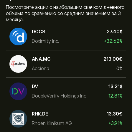
Посмотрите акции с наибольшим скачком дневного
объема по сравнению со средним значением за 3
месяца.
DOCS
27.40‎$‎
Doximity Inc.
+32.62%
ANA.MC
213.00‎€‎
Acciona
0%
DV
13.21‎$‎
DoubleVerify Holdings Inc
+12.81%
RHK.DE
13.30‎€‎
Rhoen Klinikum AG
+3.91%