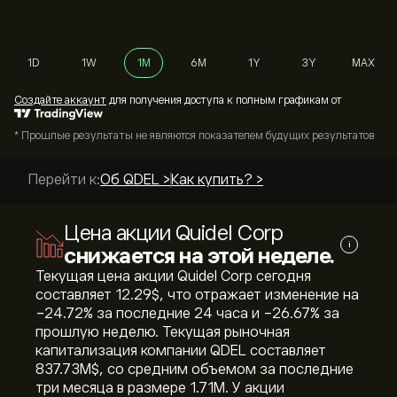
1D
1W
1M
6M
1Y
3Y
MAX
Cоздайте аккаунт
для получения доступа к полным графикам от
* Прошлые результаты не являются показателем будущих результатов
Перейти к:
Об QDEL >
Как купить? >
Цена акции Quidel Corp
i
снижается на этой неделе.
Текущая цена акции Quidel Corp сегодня
составляет 12.29‎$‎, что отражает изменение на
‎-24.72‎% за последние 24 часа и ‎-26.67‎% за
прошлую неделю. Текущая рыночная
капитализация компании QDEL составляет
837.73M‎$‎, со средним объемом за последние
три месяца в размере 1.71M. У акции