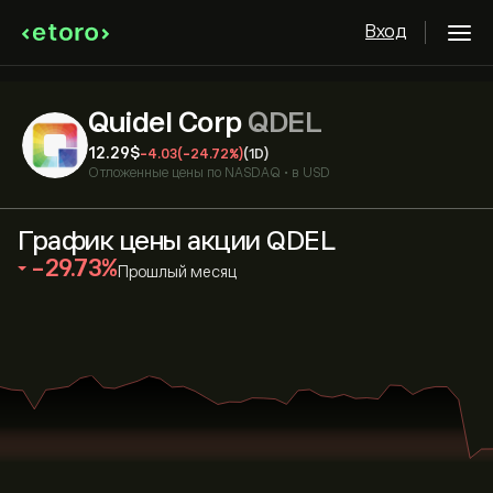
Вход
Quidel Corp
QDEL
12.29‎$‎
-4.03
(-24.72%)
(1D)
Отложенные цены по
NASDAQ
•
в USD
График цены акции QDEL
‎-29.73‎
Прошлый месяц