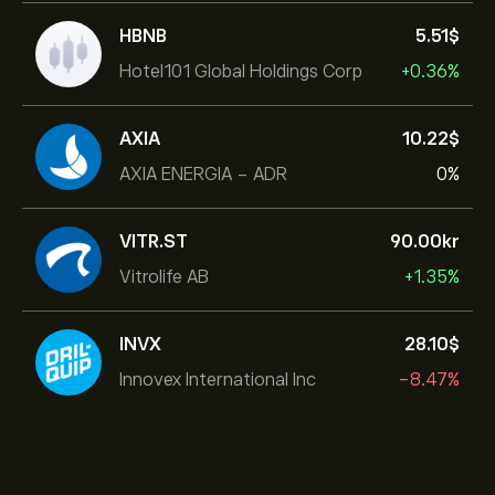
HBNB
5.51‎$‎
Hotel101 Global Holdings Corp
+0.36%
AXIA
10.22‎$‎
AXIA ENERGIA - ADR
0%
VITR.ST
90.00‎kr‎
Vitrolife AB
+1.35%
INVX
28.10‎$‎
Innovex International Inc
-8.47%