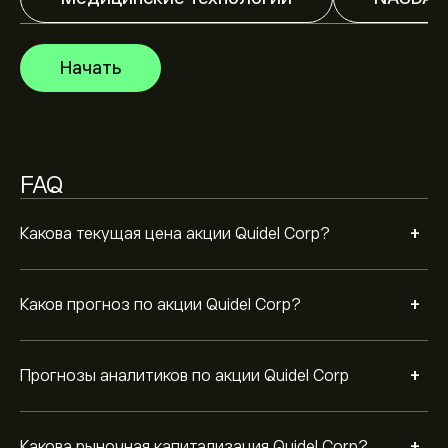
Ознакомьтесь с последним прогнозом для будущих
Рыночная капитализация Quidel Corp — это 837.73M‎$‎
изменений цены.
Начать
Согласно рекомендациям 2 аналитиков по QDEL за
последние 3 месяца, общий консенсус —
Умеренная продажа
FAQ
+
Какова текущая цена акции Quidel Corp?
+
Каков прогноз по акции Quidel Corp?
+
Прогнозы аналитиков по акции Quidel Corp
+
Какова рыночная капитализация Quidel Corp?