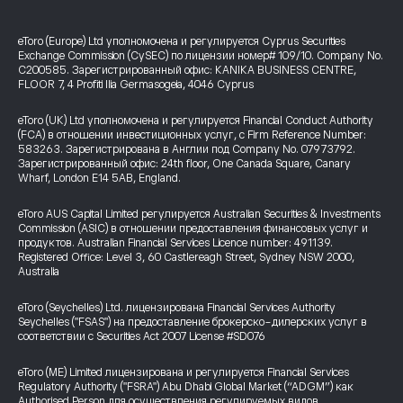
eToro (Europe) Ltd уполномочена и регулируется Cyprus Securities
Exchange Commission (CySEC) по лицензии номер# 109/10. Company No.
C200585. Зарегистрированный офис: KANIKA BUSINESS CENTRE,
FLOOR 7, 4 Profiti Ilia Germasogeia, 4046 Cyprus
eToro (UK) Ltd уполномочена и регулируется Financial Conduct Authority
(FCA) в отношении инвестиционных услуг, с Firm Reference Number:
583263. Зарегистрирована в Англии под Company No. 07973792.
Зарегистрированный офис: 24th floor, One Canada Square, Canary
Wharf, London E14 5AB, England.
eToro AUS Capital Limited регулируется Australian Securities & Investments
Commission (ASIC) в отношении предоставления финансовых услуг и
продуктов. Australian Financial Services Licence number: 491139.
Registered Office: Level 3, 60 Castlereagh Street, Sydney NSW 2000,
Australia
eToro (Seychelles) Ltd. лицензирована Financial Services Authority
Seychelles ("FSAS") на предоставление брокерско-дилерских услуг в
соответствии с Securities Act 2007 License #SD076
eToro (ME) Limited лицензирована и регулируется Financial Services
Regulatory Authority ("FSRA") Abu Dhabi Global Market (“ADGM”) как
Authorised Person для осуществления регулируемых видов