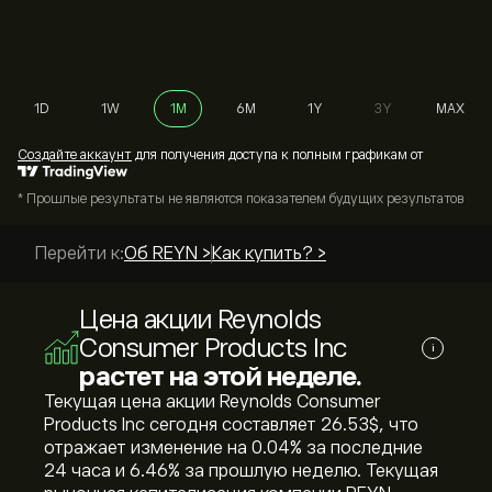
1D
1W
1M
6M
1Y
3Y
MAX
Cоздайте аккаунт
для получения доступа к полным графикам от
* Прошлые результаты не являются показателем будущих результатов
Перейти к:
Об REYN >
Как купить? >
Цена акции Reynolds
Consumer Products Inc
i
растет на этой неделе.
Текущая цена акции Reynolds Consumer
Products Inc сегодня составляет 26.53‎$‎, что
отражает изменение на ‎0.04‎% за последние
24 часа и ‎6.46‎% за прошлую неделю. Текущая