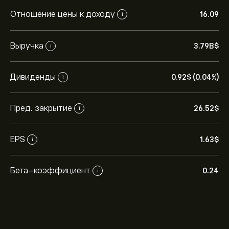
Отношение цены к доходу
16.09
i
Выручка
3.79B‎$‎
i
Дивиденды
0.92‎$‎ (0.04%)
i
Пред. закрытие
26.52‎$‎
i
EPS
1.63‎$‎
i
Бета-коэффициент
0.24
i