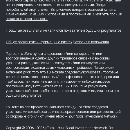
eToro AUS Capital Limited ACN 612 791 803 AFSL 491139. Криптоактивы
не регулируются и являются высокоспекулятивными. Защита
потребителей отсутствует. Вы рискуете потерять весь свой капитал.
Ознакомьтесь с нашими
Условиями и положениями
.
Смотреть полный
отказ от ответственности
Прошлые результаты не являются показателем будущих результатов.
Общее раскрытие информации о рисках
|
Условия и положения
Торговля с eToro путем следования и/или копирования или
воспроизведения сделок других трейдеров связана с высоким
уровнем риска, даже если вы следуете и/или копируете или
воспроизводите сделки самых успешных трейдеров. Такие риски
включают риск того, что вы можете следовать/копировать торговые
решения возможно неопытных/непрофессиональных трейдеров или
трейдеров, чьи конечные цели или намерения либо финансовое
положение могут отличаться от ваших. Прошлые результаты
участника сообщества eToro не являются надежным индикатором его
будущих результатов.
Контент на платформе социального трейдинга eToro создается
участниками ее сообщества и не содержит советов или рекомендаций
со стороны eToro или от имени eToro - Your Social Investment Network.
Copyright © 2006-2026 eToro - Your Social Investment Network, Все