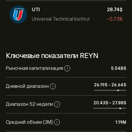
UTI
28.74‎$‎
Universal Technical Institut
-0.73%
Ключевые показатели REYN
Рыночная капитализация
5.54B‎$‎
i
26.19‎$‎
-
26.64‎$‎
Дневной диапазон
i
20.43‎$‎
-
27.88‎$‎
Диапазон 52 недели
i
Средний объем (3М)
1.19M
i