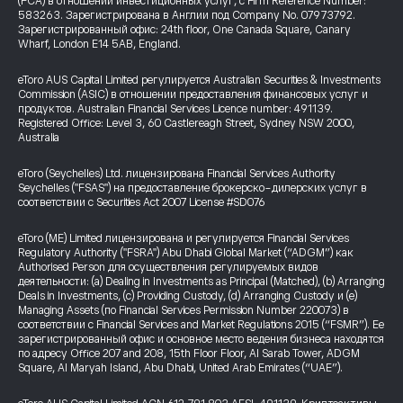
(FCA) в отношении инвестиционных услуг, с Firm Reference Number:
583263. Зарегистрирована в Англии под Company No. 07973792.
Зарегистрированный офис: 24th floor, One Canada Square, Canary
Wharf, London E14 5AB, England.
eToro AUS Capital Limited регулируется Australian Securities & Investments
Commission (ASIC) в отношении предоставления финансовых услуг и
продуктов. Australian Financial Services Licence number: 491139.
Registered Office: Level 3, 60 Castlereagh Street, Sydney NSW 2000,
Australia
eToro (Seychelles) Ltd. лицензирована Financial Services Authority
Seychelles ("FSAS") на предоставление брокерско-дилерских услуг в
соответствии с Securities Act 2007 License #SD076
eToro (ME) Limited лицензирована и регулируется Financial Services
Regulatory Authority ("FSRA") Abu Dhabi Global Market (“ADGM”) как
Authorised Person для осуществления регулируемых видов
деятельности: (a) Dealing in Investments as Principal (Matched), (b) Arranging
Deals in Investments, (c) Providing Custody, (d) Arranging Custody и (e)
Managing Assets (по Financial Services Permission Number 220073) в
соответствии с Financial Services and Market Regulations 2015 (“FSMR”). Ее
зарегистрированный офис и основное место ведения бизнеса находятся
по адресу Office 207 and 208, 15th Floor Floor, Al Sarab Tower, ADGM
Square, Al Maryah Island, Abu Dhabi, United Arab Emirates (“UAE”).