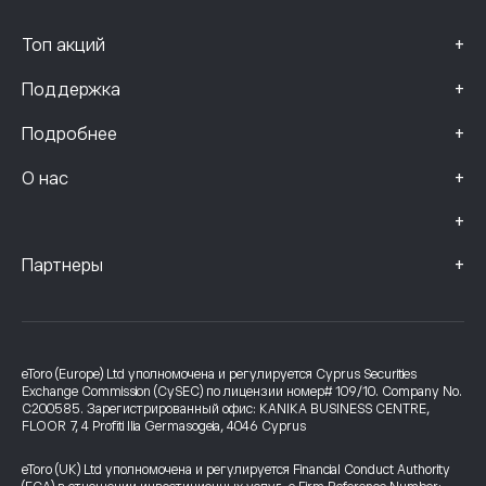
+
Топ акций
+
Поддержка
+
Подробнее
+
О нас
+
+
Партнеры
eToro (Europe) Ltd уполномочена и регулируется Cyprus Securities
Exchange Commission (CySEC) по лицензии номер# 109/10. Company No.
C200585. Зарегистрированный офис: KANIKA BUSINESS CENTRE,
FLOOR 7, 4 Profiti Ilia Germasogeia, 4046 Cyprus
eToro (UK) Ltd уполномочена и регулируется Financial Conduct Authority