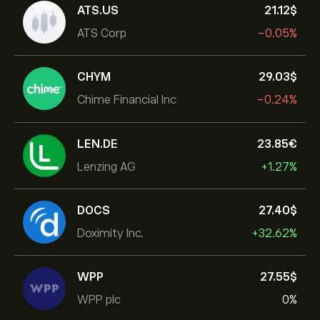
ATS.US
21.12‎$‎
ATS Corp
-0.05%
CHYM
29.03‎$‎
Chime Financial Inc
-0.24%
LEN.DE
23.85‎€‎
Lenzing AG
+1.27%
DOCS
27.40‎$‎
Doximity Inc.
+32.62%
WPP
27.55‎$‎
WPP plc
0%