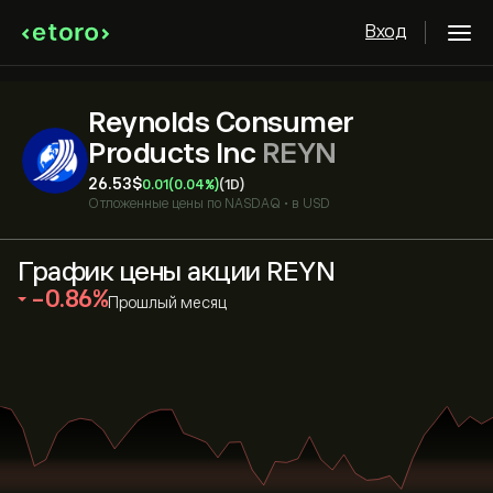
Вход
Reynolds Consumer
Products Inc
REYN
26.53‎$‎
0.01
(0.04%)
(1D)
Отложенные цены по
NASDAQ
•
в USD
График цены акции REYN
‎-0.86‎
Прошлый месяц