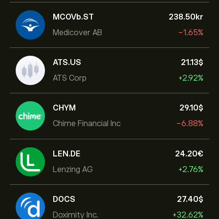
MCOVb.ST
238.50‎kr‎
Medicover AB
-1.65%
ATS.US
21.13‎$‎
ATS Corp
+2.92%
CHYM
29.10‎$‎
Chime Financial Inc
-6.88%
LEN.DE
24.20‎€‎
Lenzing AG
+2.76%
DOCS
27.40‎$‎
Doximity Inc.
+32.62%