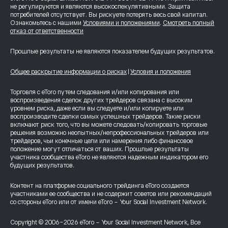
не регулируются и являются высокоспекулятивными. Защита
потребителей отсутствует. Вы рискуете потерять весь свой капитал.
Ознакомьтесь с нашими
Условиями и положениями
.
Смотреть полный
отказ от ответственности
Прошлые результаты не являются показателем будущих результатов.
Общее раскрытие информации о рисках
|
Условия и положения
Торговля с eToro путем следования и/или копирования или
воспроизведения сделок других трейдеров связана с высоким
уровнем риска, даже если вы следуете и/или копируете или
воспроизводите сделки самых успешных трейдеров. Такие риски
включают риск того, что вы можете следовать/копировать торговые
решения возможно неопытных/непрофессиональных трейдеров или
трейдеров, чьи конечные цели или намерения либо финансовое
положение могут отличаться от ваших. Прошлые результаты
участника сообщества eToro не являются надежным индикатором его
будущих результатов.
Контент на платформе социального трейдинга eToro создается
участниками ее сообщества и не содержит советов или рекомендаций
со стороны eToro или от имени eToro - Your Social Investment Network.
Copyright © 2006-2026 eToro - Your Social Investment Network, Все