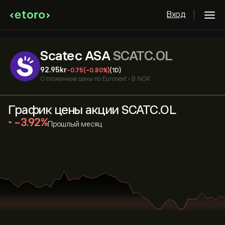
Вход
Scatec ASA
SCATC.OL
92.95‎kr‎
-0.75
(-0.80%)
(1D)
Отложенные цены по
Euronext
•
В NOK
График цены акции SCATC.OL
‎-3.92‎
Прошлый месяц