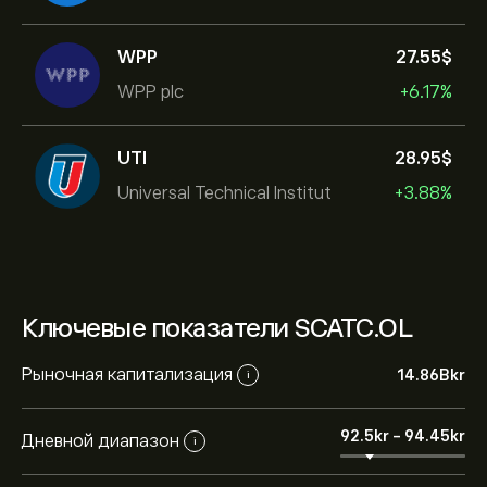
WPP
27.55‎$‎
WPP plc
+6.17%
UTI
28.95‎$‎
Universal Technical Institut
+3.88%
Ключевые показатели SCATC.OL
Рыночная капитализация
14.86B‎kr‎
i
92.5‎kr‎
-
94.45‎kr‎
Дневной диапазон
i