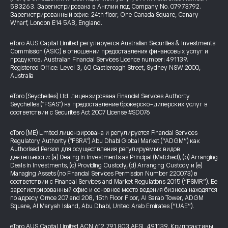
583263. Зарегистрирована в Англии под Company No. 07973792.
Зарегистрированный офис: 24th floor, One Canada Square, Canary
Wharf, London E14 5AB, England.
eToro AUS Capital Limited регулируется Australian Securities & Investments
Commission (ASIC) в отношении предоставления финансовых услуг и
продуктов. Australian Financial Services Licence number: 491139.
Registered Office: Level 3, 60 Castlereagh Street, Sydney NSW 2000,
Australia
eToro (Seychelles) Ltd. лицензирована Financial Services Authority
Seychelles ("FSAS") на предоставление брокерско-дилерских услуг в
соответствии с Securities Act 2007 License #SD076
eToro (ME) Limited лицензирована и регулируется Financial Services
Regulatory Authority ("FSRA") Abu Dhabi Global Market (“ADGM”) как
Authorised Person для осуществления регулируемых видов
деятельности: (a) Dealing in Investments as Principal (Matched), (b) Arranging
Deals in Investments, (c) Providing Custody, (d) Arranging Custody и (e)
Managing Assets (по Financial Services Permission Number 220073) в
соответствии с Financial Services and Market Regulations 2015 (“FSMR”). Ее
зарегистрированный офис и основное место ведения бизнеса находятся
по адресу Office 207 and 208, 15th Floor Floor, Al Sarab Tower, ADGM
Square, Al Maryah Island, Abu Dhabi, United Arab Emirates (“UAE”).
eToro AUS Capital Limited ACN 612 791 803 AFSL 491139. Криптоактивы