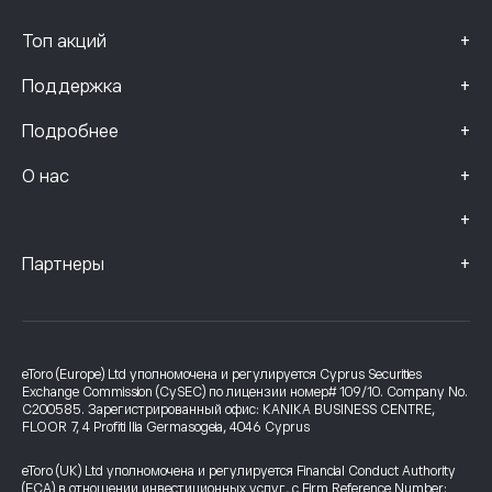
+
Топ акций
+
Поддержка
+
Подробнее
+
О нас
+
+
Партнеры
eToro (Europe) Ltd уполномочена и регулируется Cyprus Securities
Exchange Commission (CySEC) по лицензии номер# 109/10. Company No.
C200585. Зарегистрированный офис: KANIKA BUSINESS CENTRE,
FLOOR 7, 4 Profiti Ilia Germasogeia, 4046 Cyprus
eToro (UK) Ltd уполномочена и регулируется Financial Conduct Authority
(FCA) в отношении инвестиционных услуг, с Firm Reference Number: