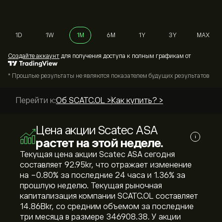
1D
1W
1M
6M
1Y
3Y
MAX
Cоздайте аккаунт
для получения доступа к полным графикам от
* Прошлые результаты не являются показателем будущих результатов
Перейти к:
Об SCATC.OL >
Как купить? >
Цена акции Scatec ASA
i
растет на этой неделе.
Текущая цена акции Scatec ASA сегодня
составляет 92.95‎kr‎, что отражает изменение
на ‎-0.80‎% за последние 24 часа и ‎1.36‎% за
прошлую неделю. Текущая рыночная
капитализация компании SCATC.OL составляет
14.86B‎kr‎, со средним объемом за последние
три месяца в размере 346908.38. У акции