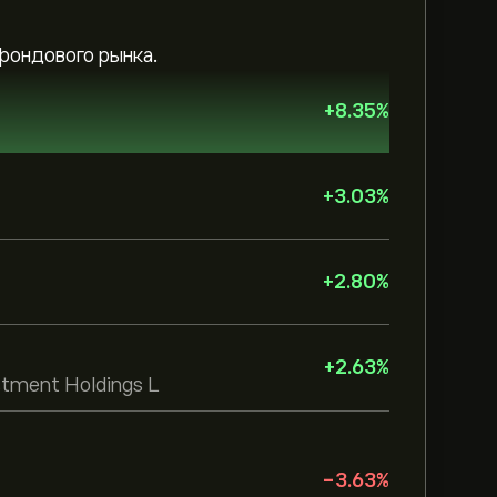
фондового рынка.
+
8.35
%
+
3.03
%
+
2.80
%
+
2.63
%
stment Holdings L
-3.63
%