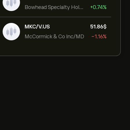
Bowhead Specialty Holdings Inc
+0.74%
MKC/V.US
51.86‎$‎
McCormick & Co Inc/MD
-1.16%