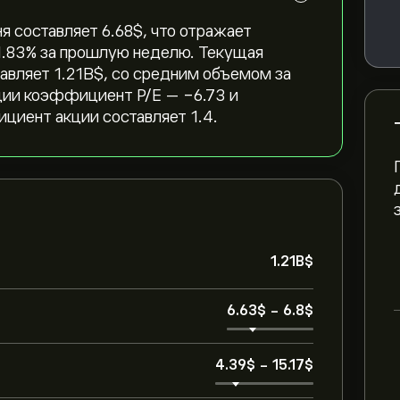
я составляет 6.68‎$‎, что отражает
 ‎1.83‎% за прошлую неделю. Текущая
вляет 1.21B‎$‎, со средним объемом за
кции коэффициент P/E — -6.73 и
циент акции составляет 1.4.
1.21B‎$‎
6.63‎$‎
-
6.8‎$‎
4.39‎$‎
-
15.17‎$‎