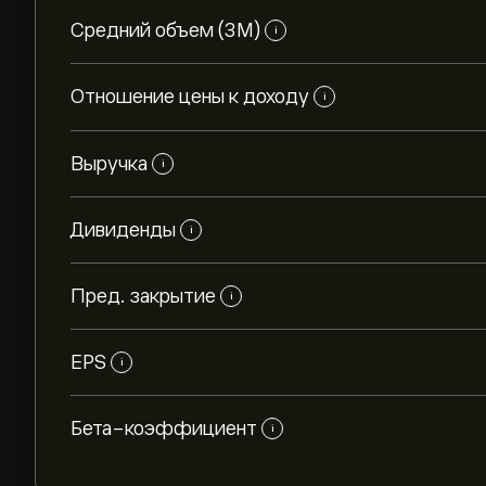
Средний объем (3М)
i
Отношение цены к доходу
i
Выручка
i
Дивиденды
i
Пред. закрытие
i
EPS
i
Бета-коэффициент
i