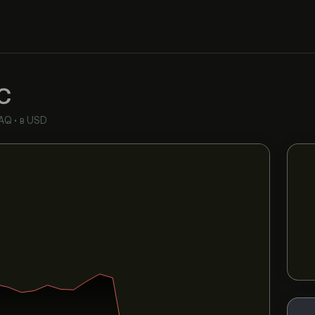
C
AQ
•
в USD