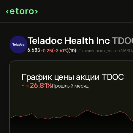
Teladoc Health Inc
TDO
6.68‎$‎
-0.25
(-3.61%)
(1D)
•
Отложенные цены по
NASD
График цены акции TDOC
‎-26.81‎
Прошлый месяц