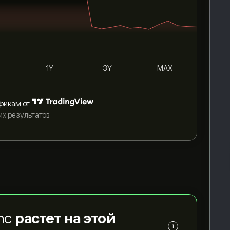
1Y
3Y
MAX
фикам от
их результатов
Inc
растет на этой
i