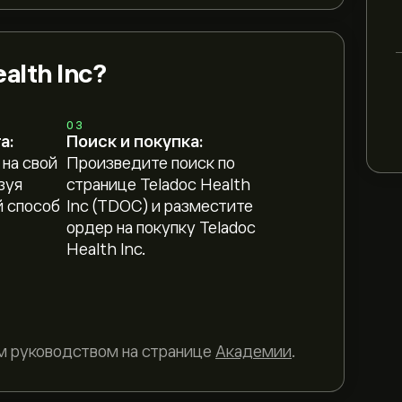
alth Inc?
03
а:
Поиск и покупка:
 на свой
Произведите поиск по
зуя
странице Teladoc Health
 составляет 6.68‎$‎.
Зарегистрируйтесь
 способ
Inc (TDOC) и разместите
 и целевые цены от аналитиков.
ордер на покупку Teladoc
Health Inc.
eladoc Health Inc, основываясь на
предполагаемом росте. Ознакомьтесь с
й цены.
то 1.21B‎$‎
м руководством на странице
Академии
.
DOC за последние 3 месяца, общий