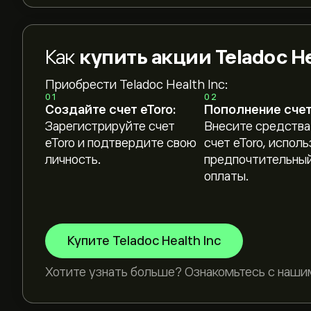
Как
купить акции Teladoc He
Приобрести Teladoc Health Inc:
Текущая цена акции TDOC составляет 6.68‎$‎.
01
02
Создайте счет eToro:
Пополнение счет
Зарегистрируйте счет
Внесите средства
eToro и подтвердите свою
счет eToro, исполь
Средняя целевая цена акции Teladoc Health Inc
личность.
предпочтительный
на eToro, чтобы получить подробные прогнозы
оплаты.
Аналитики предоставляют прогнозы по акции T
рыночных тенденциях, финансовых отчетах и 
последним прогнозом для будущих изменени
Купите Teladoc Health Inc
Рыночная капитализация Teladoc Health Inc — э
Хотите узнать больше? Ознакомьтесь с наши
Согласно рекомендациям 11 аналитиков по T