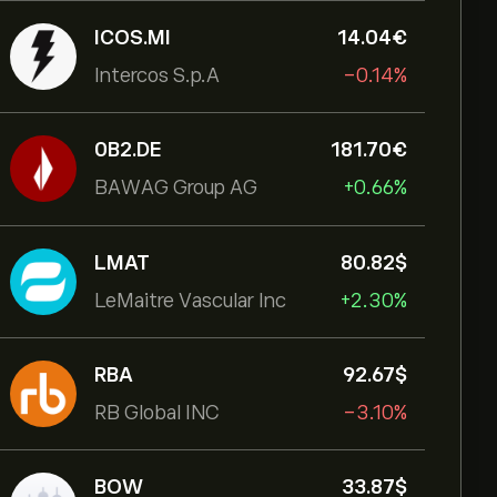
ICOS.MI
14.04‎€‎
Intercos S.p.A
-0.14%
0B2.DE
181.70‎€‎
BAWAG Group AG
+0.66%
LMAT
80.82‎$‎
LeMaitre Vascular Inc
+2.30%
RBA
92.67‎$‎
RB Global INC
-3.10%
BOW
33.87‎$‎