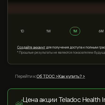
1D
1W
1M
6M
Cоздайте аккаунт
для получения доступа к полным гра
* Прошлые результаты не являются показателем будущ
Перейти к:
Об TDOC >
Как купить? >
Цена акции Teladoc Health 