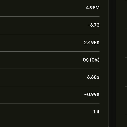
4.98M
-6.73
2.49B‎$‎
0‎$‎ (0%)
6.68‎$‎
-0.99‎$‎
1.4