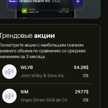
Teladoc Health Inc
TDOC
Трендовые
акции
Посмотрите акции с наибольшим скачком
дневного объема по сравнению со средним
значением за 3 месяца.
WLYB
54.28‎$‎
John Wiley & Sons Inc
0%
SIM
29.77‎$‎
Grupo Simec SAB de CV
0%