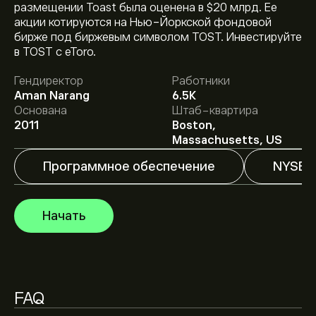
размещении Toast была оценена в $20 млрд. Ее
акции котируются на Нью-Йоркской фондовой
Текущая цена акции TOST составляет 34.48‎$‎.
бирже под биржевым символом TOST. Инвестируйте
в TOST с eToro.
Гендиректор
Работники
Средняя целевая цена акции Toast Inc. составляет
Aman Narang
6.5K
34.48‎$‎.
Зарегистрируйтесь
на eToro, чтобы
Основана
Штаб-квартира
получить подробные прогнозы и целевые цены от
2011
Boston,
аналитиков.
Аналитики предоставляют прогнозы по акции Toast
Massachusetts, US
Inc., основываясь на рыночных тенденциях,
финансовых отчетах и предполагаемом росте.
Программное обеспечение
NYSE
Ознакомьтесь с последним прогнозом для будущих
Рыночная капитализация Toast Inc. — это 20.03B‎$‎
изменений цены.
Начать
Согласно рекомендациям 10 аналитиков по TOST за
последние 3 месяца, общий консенсус —
Умеренная покупка
FAQ