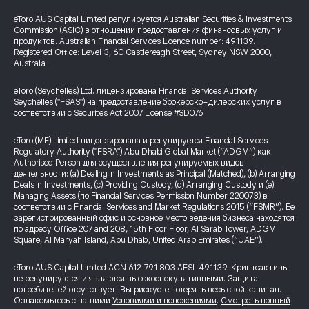
eToro AUS Capital Limited регулируется Australian Securities & Investments
Commission (ASIC) в отношении предоставления финансовых услуг и
продуктов. Australian Financial Services Licence number: 491139.
Registered Office: Level 3, 60 Castlereagh Street, Sydney NSW 2000,
Australia
eToro (Seychelles) Ltd. лицензирована Financial Services Authority
Seychelles ("FSAS") на предоставление брокерско-дилерских услуг в
соответствии с Securities Act 2007 License #SD076
eToro (ME) Limited лицензирована и регулируется Financial Services
Regulatory Authority ("FSRA") Abu Dhabi Global Market (“ADGM”) как
Authorised Person для осуществления регулируемых видов
деятельности: (a) Dealing in Investments as Principal (Matched), (b) Arranging
Deals in Investments, (c) Providing Custody, (d) Arranging Custody и (e)
Managing Assets (по Financial Services Permission Number 220073) в
соответствии с Financial Services and Market Regulations 2015 (“FSMR”). Ее
зарегистрированный офис и основное место ведения бизнеса находятся
по адресу Office 207 and 208, 15th Floor Floor, Al Sarab Tower, ADGM
Square, Al Maryah Island, Abu Dhabi, United Arab Emirates (“UAE”).
eToro AUS Capital Limited ACN 612 791 803 AFSL 491139. Криптоактивы
не регулируются и являются высокоспекулятивными. Защита
потребителей отсутствует. Вы рискуете потерять весь свой капитал.
Ознакомьтесь с нашими
Условиями и положениями
.
Смотреть полный