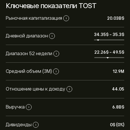
Ключевые показатели TOST
Рыночная капитализация
20.03B‎$‎
i
34.35‎$‎
-
35.3‎$‎
Дневной диапазон
i
22.26‎$‎
-
49.5‎$‎
Диапазон 52 недели
i
Средний объем (3М)
12.9M
i
Отношение цены к доходу
44.05
i
Выручка
6.8B‎$‎
i
Дивиденды
0‎$‎ (0%)
i