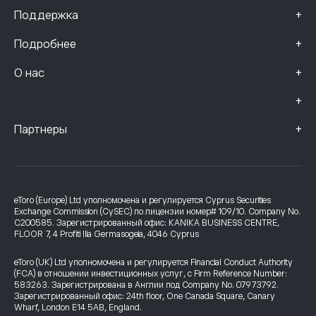
+
Поддержка
+
Подробнее
+
О нас
+
+
Партнеры
eToro (Europe) Ltd уполномочена и регулируется Cyprus Securities
Exchange Commission (CySEC) по лицензии номер# 109/10. Company No.
C200585. Зарегистрированный офис: KANIKA BUSINESS CENTRE,
FLOOR 7, 4 Profiti Ilia Germasogeia, 4046 Cyprus
eToro (UK) Ltd уполномочена и регулируется Financial Conduct Authority
(FCA) в отношении инвестиционных услуг, с Firm Reference Number:
583263. Зарегистрирована в Англии под Company No. 07973792.
Зарегистрированный офис: 24th floor, One Canada Square, Canary
Wharf, London E14 5AB, England.