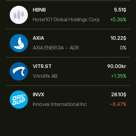
HBNB
5.51‎$‎
Hotel101 Global Holdings Corp
+0.36%
AXIA
10.22‎$‎
AXIA ENERGIA - ADR
0%
VITR.ST
90.00‎kr‎
Vitrolife AB
+1.35%
INVX
28.10‎$‎
Innovex International Inc
-8.47%