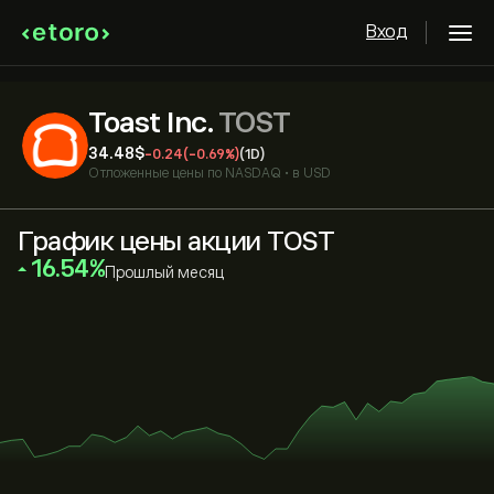
Вход
Toast Inc.
TOST
34.48‎$‎
-0.24
(-0.69%)
(1D)
Отложенные цены по
NASDAQ
•
в USD
График цены акции TOST
‎16.54‎
Прошлый месяц