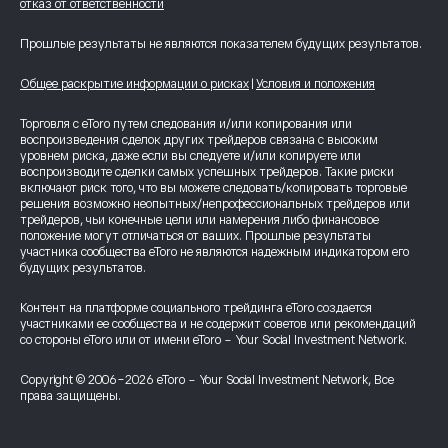
отказ от ответственности
Прошлые результаты не являются показателем будущих результатов.
Общее раскрытие информации о рисках
|
Условия и положения
Торговля с eToro путем следования и/или копирования или
воспроизведения сделок других трейдеров связана с высоким
уровнем риска, даже если вы следуете и/или копируете или
воспроизводите сделки самых успешных трейдеров. Такие риски
включают риск того, что вы можете следовать/копировать торговые
решения возможно неопытных/непрофессиональных трейдеров или
трейдеров, чьи конечные цели или намерения либо финансовое
положение могут отличаться от ваших. Прошлые результаты
участника сообщества eToro не являются надежным индикатором его
будущих результатов.
Контент на платформе социального трейдинга eToro создается
участниками ее сообщества и не содержит советов или рекомендаций
со стороны eToro или от имени eToro - Your Social Investment Network.
Copyright © 2006-2026 eToro - Your Social Investment Network, Все
права защищены.