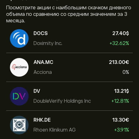
Посмотрите акции с наибольшим скачком дневного
объема по сравнению со средним значением за 3
месяца.
DOCS
27.40‎$‎
Doximity Inc.
+32.62%
ANA.MC
213.00‎€‎
Acciona
0%
DV
13.21‎$‎
DoubleVerify Holdings Inc
+12.81%
RHK.DE
13.30‎€‎
Rhoen Klinikum AG
+3.91%