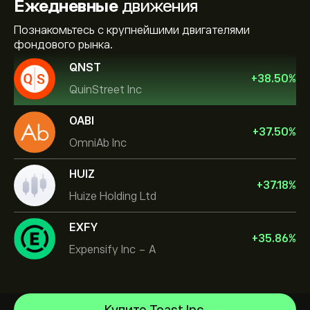
Ежедневные
движения
Познакомьтесь с крупнейшими двигателями
фондового рынка.
QNST
+
38.50
%
QuinStreet Inc
OABI
+
37.50
%
OmniAb Inc
HUIZ
+
37.18
%
Huize Holding Ltd
EXFY
+
35.86
%
Expensify Inc - A