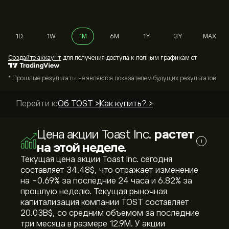
1D
1W
1M
6M
1Y
3Y
MAX
Cоздайте аккаунт
для получения доступа к полным графикам от
* Прошлые результаты не являются показателем будущих результатов
Перейти к:
Об TOST >
Как купить? >
Цена акции Toast Inc.
растет
i
на этой неделе.
Текущая цена акции Toast Inc. сегодня
составляет 34.48‎$‎, что отражает изменение
на ‎-0.69‎% за последние 24 часа и ‎6.82‎% за
прошлую неделю. Текущая рыночная
капитализация компании TOST составляет
20.03B‎$‎, со средним объемом за последние
три месяца в размере 12.9M. У акции