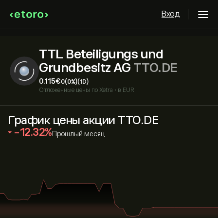
Вход
TTL Beteiligungs und
Grundbesitz AG
TTO.DE
0.115‎€‎
0
(0%)
(1D)
Отложенные цены по
Xetra
•
в EUR
График цены акции TTO.DE
‎-12.32‎
Прошлый месяц