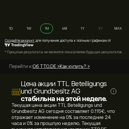
1D
1W
1M
6M
1Y
3Y
MAX
Cоздайте аккаунт
для получения доступа к полным графикам от
* Прошлые результаты не являются показателем будущих результатов
Перейти к:
Об TTO.DE >
Как купить? >
Цена акции TTL Beteiligungs
und Grundbesitz AG
i
стабильна на этой неделе.
Текущая цена акции TTL Beteiligungs und
Grundbesitz AG сегодня составляет 0.115‎€‎, что
отражает изменение на ‎0‎% за последние 24
часа и ‎0‎% за прошлую неделю. Текущая