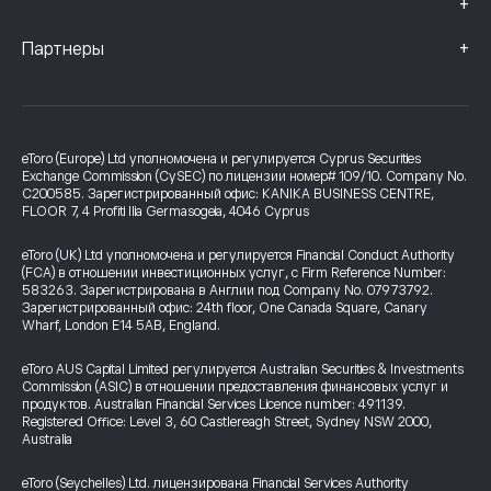
+
+
Партнеры
eToro (Europe) Ltd уполномочена и регулируется Cyprus Securities
Exchange Commission (CySEC) по лицензии номер# 109/10. Company No.
C200585. Зарегистрированный офис: KANIKA BUSINESS CENTRE,
FLOOR 7, 4 Profiti Ilia Germasogeia, 4046 Cyprus
eToro (UK) Ltd уполномочена и регулируется Financial Conduct Authority
(FCA) в отношении инвестиционных услуг, с Firm Reference Number:
583263. Зарегистрирована в Англии под Company No. 07973792.
Зарегистрированный офис: 24th floor, One Canada Square, Canary
Wharf, London E14 5AB, England.
eToro AUS Capital Limited регулируется Australian Securities & Investments
Commission (ASIC) в отношении предоставления финансовых услуг и
продуктов. Australian Financial Services Licence number: 491139.
Registered Office: Level 3, 60 Castlereagh Street, Sydney NSW 2000,
Australia
eToro (Seychelles) Ltd. лицензирована Financial Services Authority