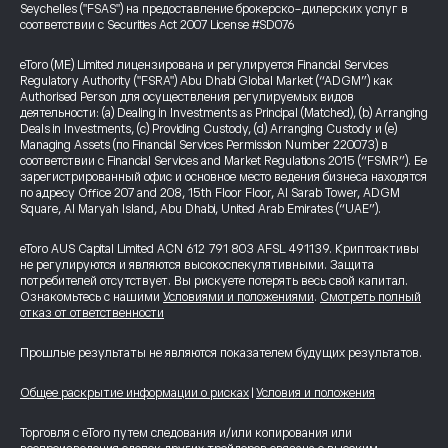
Seychelles ("FSAS") на предоставление брокерско-дилерских услуг в
соответствии с Securities Act 2007 License #SD076
eToro (ME) Limited лицензирована и регулируется Financial Services
Regulatory Authority ("FSRA") Abu Dhabi Global Market (“ADGM”) как
Authorised Person для осуществления регулируемых видов
деятельности: (a) Dealing in Investments as Principal (Matched), (b) Arranging
Deals in Investments, (c) Providing Custody, (d) Arranging Custody и (e)
Managing Assets (по Financial Services Permission Number 220073) в
соответствии с Financial Services and Market Regulations 2015 (“FSMR”). Ее
зарегистрированный офис и основное место ведения бизнеса находятся
по адресу Office 207 and 208, 15th Floor Floor, Al Sarab Tower, ADGM
Square, Al Maryah Island, Abu Dhabi, United Arab Emirates (“UAE”).
eToro AUS Capital Limited ACN 612 791 803 AFSL 491139. Криптоактивы
не регулируются и являются высокоспекулятивными. Защита
потребителей отсутствует. Вы рискуете потерять весь свой капитал.
Ознакомьтесь с нашими
Условиями и положениями
.
Смотреть полный
отказ от ответственности
Прошлые результаты не являются показателем будущих результатов.
Общее раскрытие информации о рисках
|
Условия и положения
Торговля с eToro путем следования и/или копирования или