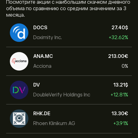
Посмотрите акции с наибольшим скачком дневного
объема по сравнению со средним значением за 3
месяца.
DOCS
27.40‎$‎
Doximity Inc.
+32.62%
ANA.MC
213.00‎€‎
Acciona
0%
DV
13.21‎$‎
DoubleVerify Holdings Inc
+12.81%
RHK.DE
13.30‎€‎
Rhoen Klinikum AG
+3.91%