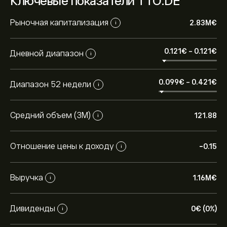
Ключевые показатели TTO.DE
Рыночная капитализация
2.83M‎€‎
i
0.121‎€‎
-
0.121‎€‎
Дневной диапазон
i
0.099‎€‎
-
0.421‎€‎
Диапазон 52 недели
i
Средний объем (3М)
121.88
i
Отношение цены к доходу
-0.15
i
Выручка
1.16M‎€‎
i
Текущая цена акции TTO.DE составляет 0.115‎€‎.
Дивиденды
0‎€‎ (0%)
i