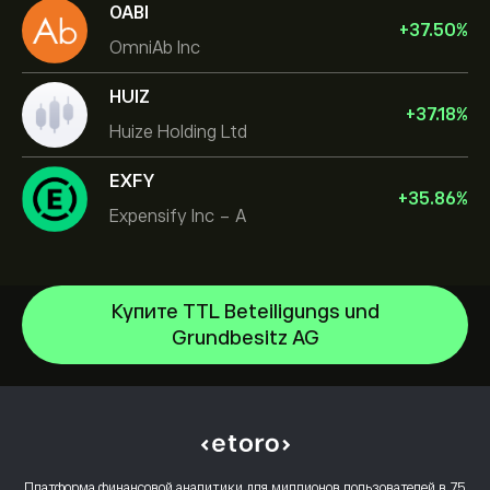
OABI
+
37.50
%
OmniAb Inc
HUIZ
+
37.18
%
Huize Holding Ltd
EXFY
+
35.86
%
Expensify Inc - A
Купите TTL Beteiligungs und
Grundbesitz AG
NVIDIA Corporation
Amazon.com Inc
Центр помощи
Microsoft
Как внести депозит
Как работает CopyTrading
Apple
Как вывести средства
Ответственная торговля
Meta Platforms Inc
Почему стоит выбрать eToro
Открыть счет
Платформа финансовой аналитики для миллионов пользователей в 75