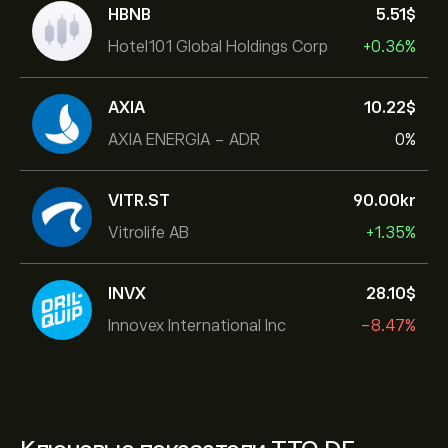
HBNB
5.51‎$‎
Hotel101 Global Holdings Corp
+0.36%
AXIA
10.22‎$‎
AXIA ENERGIA - ADR
0%
VITR.ST
90.00‎kr‎
Vitrolife AB
+1.35%
INVX
28.10‎$‎
Innovex International Inc
-8.47%