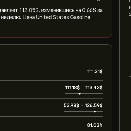
авляет 112.05‎$‎, изменившись на ‎0.66‎% за
 неделю. Цена United States Gasoline
111.31‎$‎
111.18‎$‎
-
113.43‎$‎
53.98‎$‎
-
126.59‎$‎
81.03%