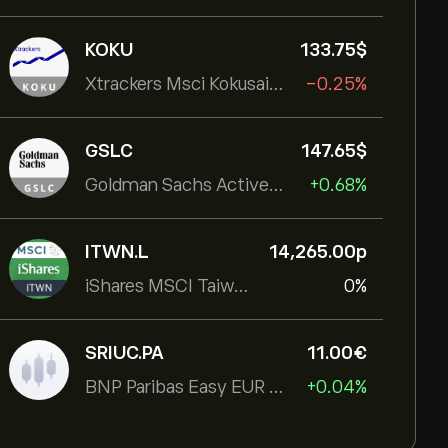
KOKU
133.75‎$‎
Xtrackers Msci Kokusai Eqty
-0.25%
GSLC
147.65‎$‎
Goldman Sachs ActiveBeta U.S. Large Cap Equity ETF
+0.68%
ITWN.L
14,265.00‎p‎
iShares MSCI Taiwan UCITS ETF
0%
SRIUC.PA
11.00‎€‎
BNP Paribas Easy EUR Corp Bond SRI Fossil Free Ult
+0.04%