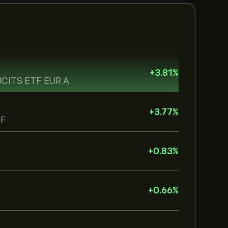
+
3.81
%
 UCITS ETF EUR A
+
3.77
%
TF
+
0.83
%
+
0.66
%