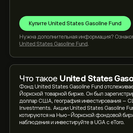
Купите United States Gasoline Fund
Нужна дополнительная информация? Ознако
United States Gasoline Fund
.
Текущая цена UGA — это 112.05‎$‎ долларов
Что такое
United States Gaso
Фонд United States Gasoline Fund отслежива
Йоркской товарной бирже. Он был зарегистри
Исторический максимум United States Gasoli
доллар США, география инвестирования – 
Investments. Акции United States Gasoline 
котируются на Нью-Йоркской фондовой бирж
Выберите временной промежуток «1D» или «1
наблюдения и инвестируйте в UGA с eToro.
масштаб, чтобы увидеть исторические движен
Цена United States Gasoline Fund находится в 