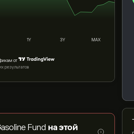
1Y
3Y
MAX
фикам от
их результатов
asoline Fund
на этой
i