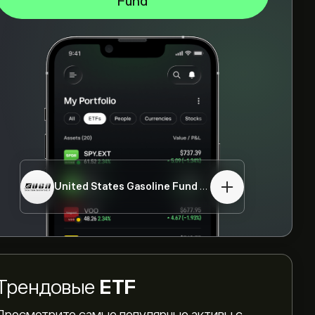
Fund
United States Gasoline Fund
UGA
Трендовые
ETF