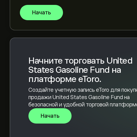
Чтобы купить UGA, перейдите в инструмент "U
Начать
веб-сайте eToro. После того, как вы создали
«Торговля» и решите, сколько United States G
также можете разместить ордер для покупки
Начните торговать United
States Gasoline Fund на
платформе eToro.
Создайте учетную запись eToro для покуп
продажи United States Gasoline Fund на
безопасной и удобной торговой платформ
Начать