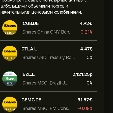
Просмотрите самые популярные активы с
наибольшими объемами торгов и
значительными ценовыми колебаниями.
ICGB.DE
4.92‎€‎
iShares China CNY Bond UCITS ETF
-0.21%
DTLA.L
4.47‎$‎
iShares USD Treasury Bond 20+yr UCITS ETF
0%
IBZL.L
2,121.25‎p‎
iShares MSCI Brazil UCITS ETF (Dist)
0%
CEMG.DE
31.57‎€‎
iShares MSCI EM Consumer Growth UCITS ETF
-0.08%