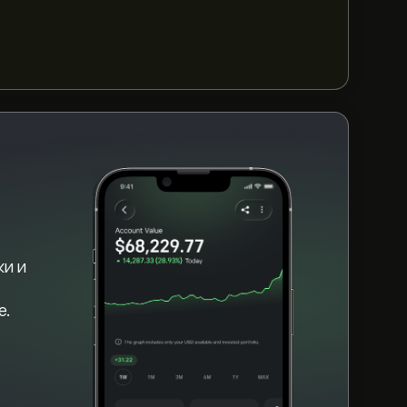
nited States Gasoline Fund (UGA)" на
 счет и внесли средства, нажмите кнопку
asoline Fund вы хотели бы приобрести. Вы
 UGA по определенной цене в будущем.
ки и
е.