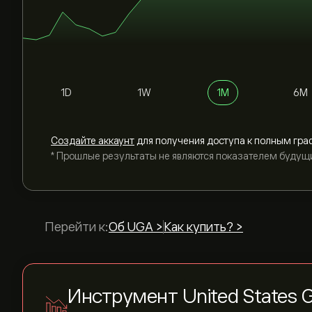
1D
1W
1M
6M
Cоздайте аккаунт
для получения доступа к полным гра
* Прошлые результаты не являются показателем будущ
Перейти к:
Об UGA >
Как купить? >
Инструмент United States G