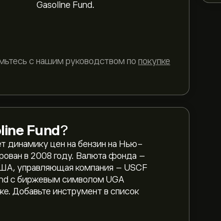
Gasoline Fund.
мьтесь с нашим руководством по
покупке
 США
line Fund
?
ет динамику цен на бензин на Нью-
рован в 2008 году. Валюта фонда –
ne Fund — 126.59‎$‎ долларов США
США, управляющая компания – USCF
Fund с биржевым символом UGA
е. Добавьте инструмент в список
W» на графике eToro и уменьшите
ия цены United States Gasoline Fund.
диапазоне 50.34‎$‎ за последний год.