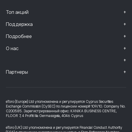
+
Топ акций
+
Поддержка
+
Подробнее
+
О нас
+
+
Партнеры
eToro (Europe) Ltd уполномочена и регулируется Cyprus Securities
Exchange Commission (CySEC) по лицензии номер# 109/10. Company No.
C200585. Зарегистрированный офис: KANIKA BUSINESS CENTRE,
FLOOR 7, 4 Profiti Ilia Germasogeia, 4046 Cyprus
eToro (UK) Ltd уполномочена и регулируется Financial Conduct Authority