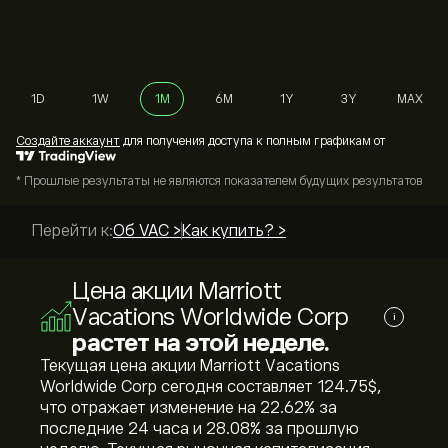
1D
1W
1M
6M
1Y
3Y
MAX
Cоздайте аккаунт
для получения доступа к полным графикам от
* Прошлые результаты не являются показателем будущих результатов
Перейти к:
Об VAC >
Как купить? >
Цена акции Marriott
Vacations Worldwide Corp
i
растет на этой неделе.
Текущая цена акции Marriott Vacations
Worldwide Corp сегодня составляет 124.75‎$‎,
что отражает изменение на ‎22.62‎% за
последние 24 часа и ‎28.08‎% за прошлую