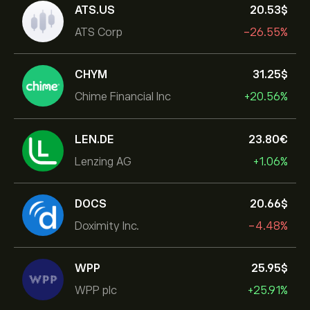
ATS.US
20.53‎$‎
ATS Corp
-26.55%
CHYM
31.25‎$‎
Chime Financial Inc
+20.56%
LEN.DE
23.80‎€‎
Lenzing AG
+1.06%
DOCS
20.66‎$‎
Doximity Inc.
-4.48%
WPP
25.95‎$‎
WPP plc
+25.91%