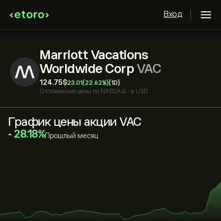
Вход
Marriott Vacations
Worldwide Corp
VAC
124.75‎$‎
23.01
(22.62%)
(1D)
Отложенные цены по
NASDAQ
•
в USD
График цены акции VAC
‎28.18‎
Прошлый месяц