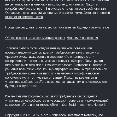
eToro AUS Capital Limited ACN 612 791 803 AFSL 491139. Криптоактивы
не регулируются и являются высокоспекулятивными. Защита
потребителей отсутствует. Вы рискуете потерять весь свой капитал.
Ознакомьтесь с нашими
Условиями и положениями
.
Смотреть полный
отказ от ответственности
Прошлые результаты не являются показателем будущих результатов.
Общее раскрытие информации о рисках
|
Условия и положения
Торговля с eToro путем следования и/или копирования или
воспроизведения сделок других трейдеров связана с высоким
уровнем риска, даже если вы следуете и/или копируете или
воспроизводите сделки самых успешных трейдеров. Такие риски
включают риск того, что вы можете следовать/копировать торговые
решения возможно неопытных/непрофессиональных трейдеров или
трейдеров, чьи конечные цели или намерения либо финансовое
положение могут отличаться от ваших. Прошлые результаты
участника сообщества eToro не являются надежным индикатором его
будущих результатов.
Контент на платформе социального трейдинга eToro создается
участниками ее сообщества и не содержит советов или рекомендаций
со стороны eToro или от имени eToro - Your Social Investment Network.
Copyright © 2006-2026 eToro - Your Social Investment Network, Все