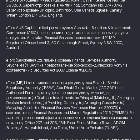
(FCA) в отношении инвестиционных услуг, с Firm Reference Number:
583263. Зарегистрирована в Англии под Company No. 07973792.
Зарегистрированный офис: 24th floor, One Canada Square, Canary
Wharf, London E14 5AB, England.
eToro AUS Capital Limited регулируется Australian Securities & Investments
Commission (ASIC) в отношении предоставления финансовых услуг и
продуктов. Australian Financial Services Licence number: 491139.
Registered Office: Level 3, 60 Castlereagh Street, Sydney NSW 2000,
Australia
eToro (Seychelles) Ltd. лицензирована Financial Services Authority
Seychelles ("FSAS") на предоставление брокерско-дилерских услуг в
соответствии с Securities Act 2007 License #SD076
eToro (ME) Limited лицензирована и регулируется Financial Services
Regulatory Authority ("FSRA") Abu Dhabi Global Market (“ADGM”) как
Authorised Person для осуществления регулируемых видов
деятельности: (a) Dealing in Investments as Principal (Matched), (b) Arranging
Deals in Investments, (c) Providing Custody, (d) Arranging Custody и (e)
Managing Assets (по Financial Services Permission Number 220073) в
соответствии с Financial Services and Market Regulations 2015 (“FSMR”). Ее
зарегистрированный офис и основное место ведения бизнеса находятся
по адресу Office 207 and 208, 15th Floor Floor, Al Sarab Tower, ADGM
Square, Al Maryah Island, Abu Dhabi, United Arab Emirates (“UAE”).