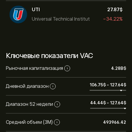
UTI
27.87‎$‎
Universal Technical Institut
-34.22%
Ключевые показатели VAC
Рыночная капитализация
4.28B‎$‎
i
106.75‎$‎
-
127.64‎$‎
Дневной диапазон
i
44.44‎$‎
-
127.64‎$‎
Диапазон 52 недели
i
Средний объем (3М)
493966.42
i