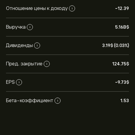
Отношение цены к доходу
-12.39
i
Выручка
5.16B‎$‎
i
Дивиденды
3.19‎$‎ (0.03%)
i
Пред. закрытие
124.75‎$‎
i
EPS
-9.73‎$‎
i
Бета-коэффициент
1.53
i