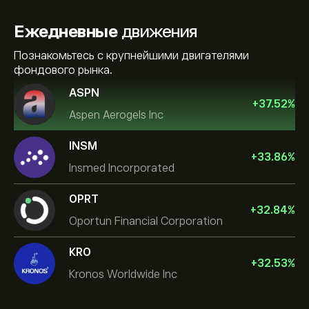
Ежедневные
движения
Познакомьтесь с крупнейшими двигателями
фондового рынка.
ASPN
+
37.52
%
Aspen Aerogels Inc
INSM
+
33.86
%
Insmed Incorporated
OPRT
+
32.84
%
Oportun Financial Corporation
KRO
+
32.53
%
Kronos Worldwide Inc