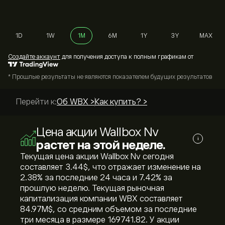
1D
1W
1M
6M
1Y
3Y
MAX
Cоздайте аккаунт
для получения доступа к полным графикам от
* Прошлые результаты не являются показателем будущих результатов
Перейти к:
Об WBX >
Как купить? >
Цена акции Wallbox Nv
i
растет на этой неделе.
Текущая цена акции Wallbox Nv сегодня
составляет 3.44‎$‎, что отражает изменение на
‎2.38‎% за последние 24 часа и ‎7.42‎% за
прошлую неделю. Текущая рыночная
капитализация компании WBX составляет
84.97M‎$‎, со средним объемом за последние
три месяца в размере 169741.82. У акции