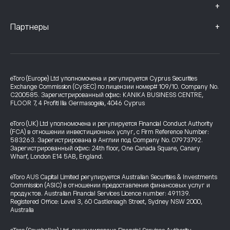
+
+
Партнеры
eToro (Europe) Ltd уполномочена и регулируется Cyprus Securities
Exchange Commission (CySEC) по лицензии номер# 109/10. Company No.
C200585. Зарегистрированный офис: KANIKA BUSINESS CENTRE,
FLOOR 7, 4 Profiti Ilia Germasogeia, 4046 Cyprus
eToro (UK) Ltd уполномочена и регулируется Financial Conduct Authority
(FCA) в отношении инвестиционных услуг, с Firm Reference Number:
583263. Зарегистрирована в Англии под Company No. 07973792.
Зарегистрированный офис: 24th floor, One Canada Square, Canary
Wharf, London E14 5AB, England.
eToro AUS Capital Limited регулируется Australian Securities & Investments
Commission (ASIC) в отношении предоставления финансовых услуг и
продуктов. Australian Financial Services Licence number: 491139.
Registered Office: Level 3, 60 Castlereagh Street, Sydney NSW 2000,
Australia