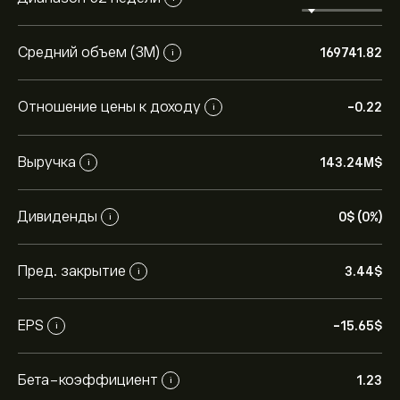
Средний объем (3М)
169741.82
i
Отношение цены к доходу
-0.22
i
Выручка
143.24M‎$‎
i
Дивиденды
0‎$‎ (0%)
i
Пред. закрытие
3.44‎$‎
i
EPS
-15.65‎$‎
i
Бета-коэффициент
1.23
i