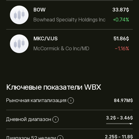
BOW
33.87‎$‎
Bowhead Specialty Holdings Inc
+0.74%
MKC/V.US
51.86‎$‎
McCormick & Co Inc/MD
-1.16%
Ключевые показатели WBX
Рыночная капитализация
84.97M‎$‎
i
3.2‎$‎
-
3.46‎$‎
Дневной диапазон
i
2.25‎$‎
-
11.8‎$‎
Диапазон 52 недели
i