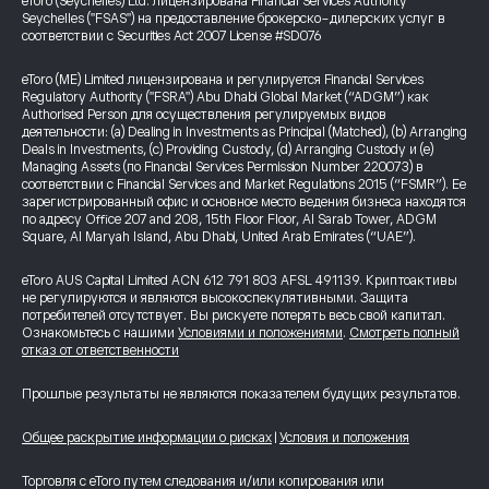
eToro (Seychelles) Ltd. лицензирована Financial Services Authority
Seychelles ("FSAS") на предоставление брокерско-дилерских услуг в
соответствии с Securities Act 2007 License #SD076
eToro (ME) Limited лицензирована и регулируется Financial Services
Regulatory Authority ("FSRA") Abu Dhabi Global Market (“ADGM”) как
Authorised Person для осуществления регулируемых видов
деятельности: (a) Dealing in Investments as Principal (Matched), (b) Arranging
Deals in Investments, (c) Providing Custody, (d) Arranging Custody и (e)
Managing Assets (по Financial Services Permission Number 220073) в
соответствии с Financial Services and Market Regulations 2015 (“FSMR”). Ее
зарегистрированный офис и основное место ведения бизнеса находятся
по адресу Office 207 and 208, 15th Floor Floor, Al Sarab Tower, ADGM
Square, Al Maryah Island, Abu Dhabi, United Arab Emirates (“UAE”).
eToro AUS Capital Limited ACN 612 791 803 AFSL 491139. Криптоактивы
не регулируются и являются высокоспекулятивными. Защита
потребителей отсутствует. Вы рискуете потерять весь свой капитал.
Ознакомьтесь с нашими
Условиями и положениями
.
Смотреть полный
отказ от ответственности
Прошлые результаты не являются показателем будущих результатов.
Общее раскрытие информации о рисках
|
Условия и положения
Торговля с eToro путем следования и/или копирования или