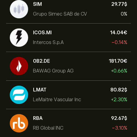
SIM
29.77‎$‎
Grupo Simec SAB de CV
0%
ICOS.MI
14.04‎€‎
Intercos S.p.A
-0.14%
0B2.DE
181.70‎€‎
BAWAG Group AG
+0.66%
LMAT
80.82‎$‎
LeMaitre Vascular Inc
+2.30%
RBA
92.67‎$‎
RB Global INC
-3.10%