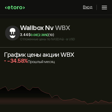
Вход
Wallbox Nv
WBX
3.44‎$‎
0.08
(2.38%)
(1D)
Отложенные цены по
NASDAQ
•
в USD
График цены акции WBX
‎-34.58‎
Прошлый месяц