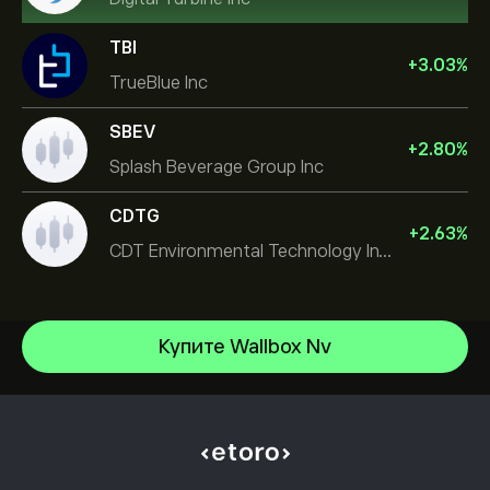
TBI
+
3.03
%
TrueBlue Inc
SBEV
+
2.80
%
Splash Beverage Group Inc
CDTG
+
2.63
%
CDT Environmental Technology Investment Holdings L
Купите Wallbox Nv
Micron Technology, Inc.
Space Exploration Technologies Corp
Центр помощи
Alphabet Inc Class A
Как внести депозит
Как работает CopyTrading
JPMorgan Chase & Co
Как вывести средства
Ответственная торговля
Vistra Corp