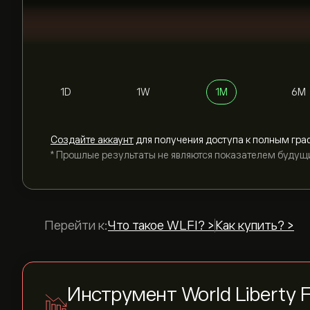
1D
1W
1M
6M
Cоздайте аккаунт
для получения доступа к полным гра
* Прошлые результаты не являются показателем будущ
Перейти к:
Что такое WLFI? >
Как купить? >
Инструмент World Liberty F