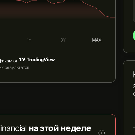
1Y
3Y
MAX
фикам от
их результатов
inancial
на этой неделе
i