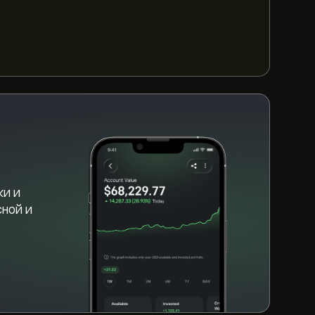
ъем торгов 26.24M
W» на графике eToro и уменьшите
я цены World Liberty Financial. Цена
0‎$‎ за последний год.
orld Liberty Financial (WLFI)" на веб-
 и внесли средства, нажмите кнопку
inancial вы хотели бы приобрести. Вы
 WLFI по определенной цене в будущем.
ки и
сной и