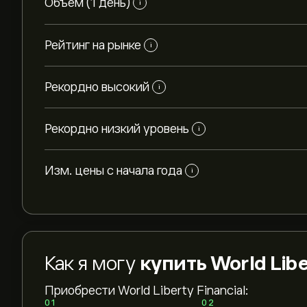
Объем (1 день)
i
Рейтинг на рынке
i
Рекордно высокий
i
Рекордно низкий уровень
i
Изм. цены с начала года
i
Как я могу
купить World Libe
Приобрести World Liberty Financial:
01
02