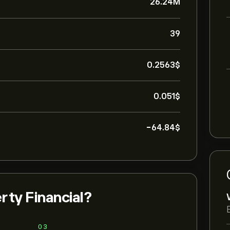
26.24M
39
0.2563‎$‎
0.051‎$‎
-64.84‎$‎
rty Financial?
03