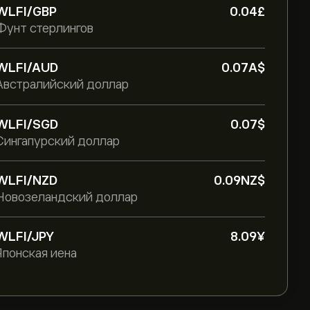
WLFI/GBP
0.04‎£‎
Фунт стерлингов
WLFI/AUD
0.07‎A$‎
Австралийский доллар
WLFI/SGD
0.07‎$‎
Сингапурский доллар
WLFI/NZD
0.09‎NZ$‎
Новозеландский доллар
WLFI/JPY
8.09‎¥‎
Японская иена