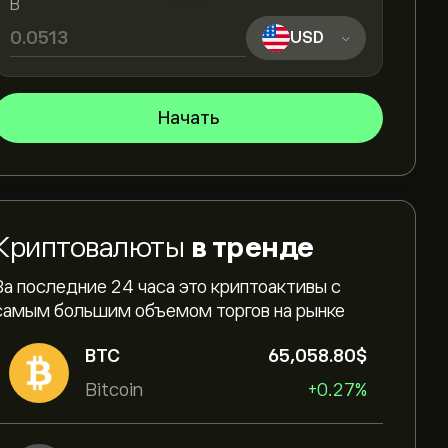
В
USD
Начать
Криптовалюты
в тренде
За последние 24 часа это криптоактивы с
самым большим объемом торгов на рынке
BTC
65,058.80‎$‎
Bitcoin
+0.27%