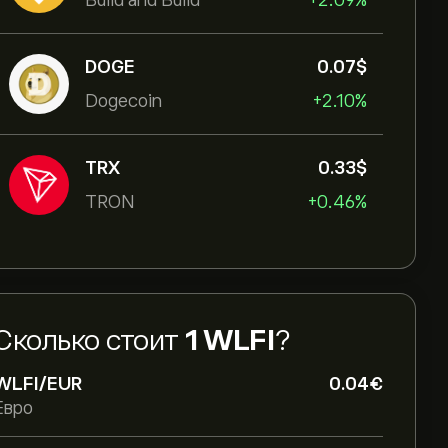
Build and Build
+2.09%
DOGE
0.07‎$‎
Dogecoin
+2.10%
TRX
0.33‎$‎
TRON
+0.46%
Сколько стоит
1 WLFI
?
WLFI/EUR
0.04‎€‎
Евро