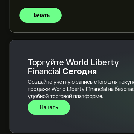
World Liberty Financial имеет 24-часовой об
Начать
Выберите временной промежуток «1D» или «1
масштаб, чтобы увидеть исторические движени
World Liberty Financial находится в диапазоне 
Чтобы купить WLFI, перейдите в инструмент "W
сайте eToro. После того, как вы создали счет
«Торговля» и решите, сколько World Liberty F
Торгуйте World Liberty
также можете разместить ордер для покупки
Financial
Сегодня
Создайте учетную запись eToro для покуп
продажи World Liberty Financial на безопа
удобной торговой платформе.
Начать