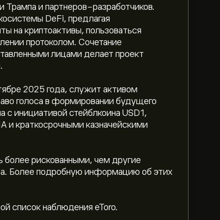
и Трампа и партнеров-разработчиков.
косистемы DeFi, предлагая
ты на криптоактивы, пользоваться
влении протоколом. Сочетание
ставленными лицами делает проект
.
нтябре 2025 года, служит активом
раво голоса в формировании будущего
ана с инициативой стейблкоина USD1,
в США
ША и краткосрочными казначейскими
l — это 1.63B‎$‎
 более рискованными, чем другие
за. Более подробную информацию об этих
ial — 0.2563‎$‎ долларов США
вой список наблюдения eToro.