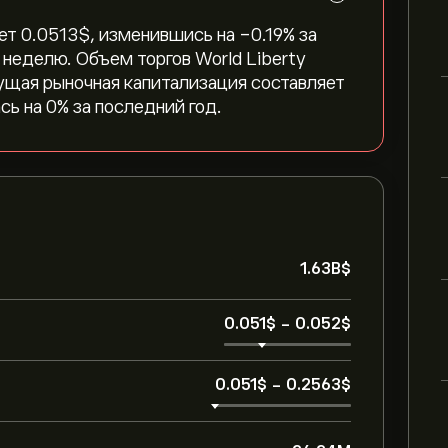
т 0.0513‎$‎, изменившись на ‎-0.19‎% за
ю неделю. Объем торгов World Liberty
екущая рыночная капитализация составляет
сь на ‎0‎% за последний год.
1.63B‎$‎
0.051‎$‎
-
0.052‎$‎
0.051‎$‎
-
0.2563‎$‎