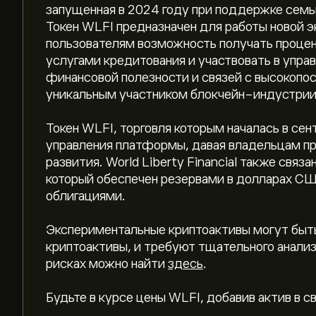
запущенная в 2024 году при поддержке семь
Токен WLFI предназначен для работы новой э
пользователям возможность получать процен
услугами кредитования и участвовать в упра
финансовой полезности и связей с высокопо
уникальным участником блокчейн-индустрии
Токен WLFI, торговля которым началась в се
управления платформы, давая владельцам п
развития. World Liberty Financial также связ
Текущая цена WLFI — это 0.0513‎$‎ долларо
который обеспечен резервами в долларах С
облигациями.
Рыночная капитализация World Liberty Financia
Экспериментальные криптоактивы могут быть
криптоактивы, и требуют тщательного анали
рисках можно найти
здесь
.
Исторический максимум World Liberty Financ
Будьте в курсе цены WLFI, добавив актив в с