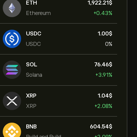
ETH
1,922.21‎$‎
Ethereum
+0.43%
USDC
1.00‎$‎
USDC
0%
SOL
76.46‎$‎
Solana
+3.91%
XRP
1.04‎$‎
XRP
+2.08%
BNB
604.54‎$‎