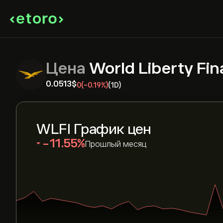
Цена
World Liberty Fin
0.0513‎$‎
0
(-0.19%)
(1D)
WLFI График цен
‎-11.55‎
Прошлый месяц