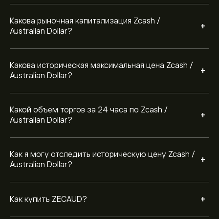
"Zcash / Australian Dollar (ZECAUD)" на веб-сайте
eToro. После того, как вы создали счет и внесли
Какова рыночная капитализация Zcash /
средства, нажмите кнопку «Торговля» и решите,
+
Australian Dollar?
сколько Zcash / Australian Dollar вы хотели бы
приобрести. Вы также можете разместить ордер
для покупки ZECAUD по определенной цене в
будущем.
Какова историческая максимальная цена Zcash /
+
Australian Dollar?
Какой объем торгов за 24 часа по Zcash /
+
Australian Dollar?
Как я могу отследить историческую цену Zcash /
+
Australian Dollar?
+
Как купить ZECAUD?