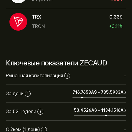
TRX
0.33‎$‎
TRON
+0.11%
Ключевые показатели ZECAUD
Рыночная капитализация
-
i
716.7653‎A$‎
-
735.5933‎A$‎
За день
i
53.4526‎A$‎
-
1134.1516‎A$‎
За 52 недели
i
Объем (1 день)
-
i