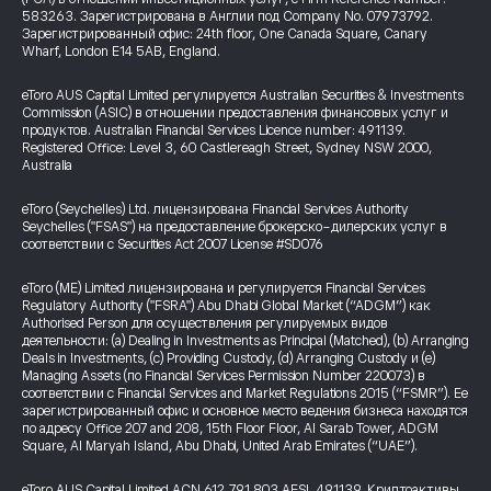
583263. Зарегистрирована в Англии под Company No. 07973792.
Зарегистрированный офис: 24th floor, One Canada Square, Canary
Wharf, London E14 5AB, England.
eToro AUS Capital Limited регулируется Australian Securities & Investments
Commission (ASIC) в отношении предоставления финансовых услуг и
продуктов. Australian Financial Services Licence number: 491139.
Registered Office: Level 3, 60 Castlereagh Street, Sydney NSW 2000,
Australia
eToro (Seychelles) Ltd. лицензирована Financial Services Authority
Seychelles ("FSAS") на предоставление брокерско-дилерских услуг в
соответствии с Securities Act 2007 License #SD076
eToro (ME) Limited лицензирована и регулируется Financial Services
Regulatory Authority ("FSRA") Abu Dhabi Global Market (“ADGM”) как
Authorised Person для осуществления регулируемых видов
деятельности: (a) Dealing in Investments as Principal (Matched), (b) Arranging
Deals in Investments, (c) Providing Custody, (d) Arranging Custody и (e)
Managing Assets (по Financial Services Permission Number 220073) в
соответствии с Financial Services and Market Regulations 2015 (“FSMR”). Ее
зарегистрированный офис и основное место ведения бизнеса находятся
по адресу Office 207 and 208, 15th Floor Floor, Al Sarab Tower, ADGM
Square, Al Maryah Island, Abu Dhabi, United Arab Emirates (“UAE”).
eToro AUS Capital Limited ACN 612 791 803 AFSL 491139. Криптоактивы