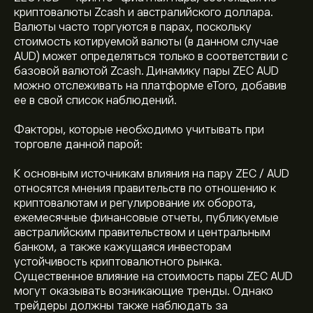
криптовалюты Zcash и австралийского доллара.
Валюты часто торгуются в парах, поскольку
стоимость котируемой валюты (в данном случае
AUD) может определяться только в соответствии с
базовой валютой Zcash. Динамику пары ZEC AUD
можно отслеживать на платформе eToro, добавив
ее в свой список наблюдений.
Факторы, которые необходимо учитывать при
торговле данной парой:
К основным источникам влияния на пару ZEC / AUD
относятся мнения правительств по отношению к
криптовалютам и регулирование их оборота,
ежемесячные финансовые отчеты, публикуемые
австралийским правительством и центральным
банком, а также кажущаяся инвесторам
устойчивость криптовалютного рынка.
Существенное влияние на стоимость пары ZEC AUD
могут оказывать возникающие тренды. Однако
трейдеры должны также наблюдать за
Текущая цена ZECAUD — это 720.0640‎A$‎ долларов