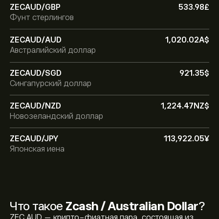
ZECAUD/GBP
533.98‎£‎
Фунт стерлингов
ZECAUD/AUD
1,020.02‎A$‎
Австралийский доллар
ZECAUD/SGD
921.35‎$‎
Сингапурский доллар
ZECAUD/NZD
1,224.47‎NZ$‎
Новозеландский доллар
ZECAUD/JPY
113,922.05‎¥‎
Японская иена
Что такое
Zcash / Australian Dollar
?
ZEC AUD — крипто-фиатная пара, состоящая из