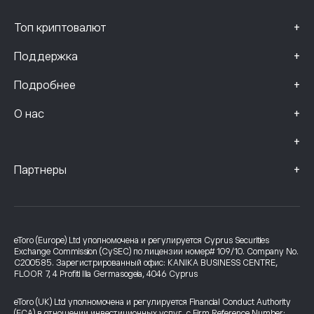
+
Топ криптовалют
+
Поддержка
+
Подробнее
+
О нас
+
+
Партнеры
eToro (Europe) Ltd уполномочена и регулируется Cyprus Securities
Exchange Commission (CySEC) по лицензии номер# 109/10. Company No.
C200585. Зарегистрированный офис: KANIKA BUSINESS CENTRE,
FLOOR 7, 4 Profiti Ilia Germasogeia, 4046 Cyprus
eToro (UK) Ltd уполномочена и регулируется Financial Conduct Authority
(FCA) в отношении инвестиционных услуг, с Firm Reference Number: