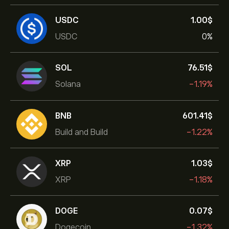
USDC
1.00‎$‎
USDC
0%
SOL
76.51‎$‎
Solana
-1.19%
BNB
601.41‎$‎
Build and Build
-1.22%
XRP
1.03‎$‎
XRP
-1.18%
DOGE
0.07‎$‎
Dogecoin
-1.32%