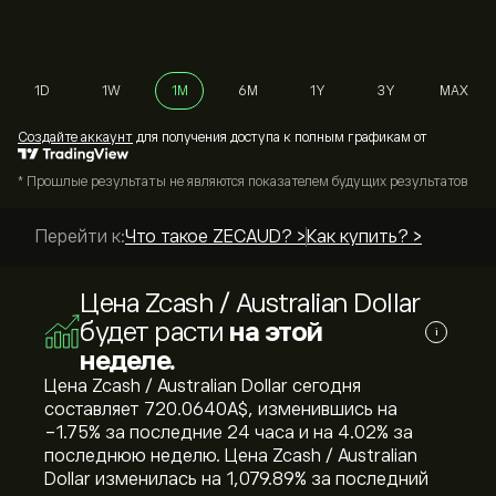
1D
1W
1M
6M
1Y
3Y
MAX
Cоздайте аккаунт
для получения доступа к полным графикам от
* Прошлые результаты не являются показателем будущих результатов
Перейти к:
Что такое ZECAUD? >
Как купить? >
Цена Zcash / Australian Dollar
будет расти
на этой
i
неделе.
Цена Zcash / Australian Dollar сегодня
составляет 720.0640‎A$‎, изменившись на
‎-1.75‎% за последние 24 часа и на ‎4.02‎% за
последнюю неделю. Цена Zcash / Australian
Dollar изменилась на ‎1,079.89‎% за последний