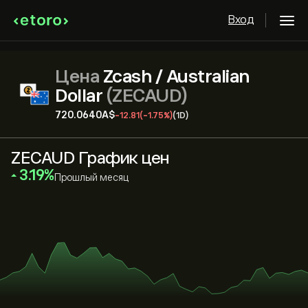
Вход
Цена
Zcash / Australian
Dollar
(ZECAUD)
720.0640‎A$‎
-12.81
(-1.75%)
(1D)
ZECAUD График цен
‎3.19‎
Прошлый месяц