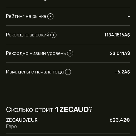
Рейтинг на рынке
-
i
Рекордно высокий
1134.1516‎A$‎
i
Рекордно низкий уровень
23.041‎A$‎
i
Изм. цены с начала года
-6.2‎A$‎
i
Сколько стоит
1 ZECAUD
?
ZECAUD/EUR
623.42‎€‎
Евро