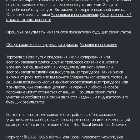
не регулируются и являются высокоспекулятивными. Защита
потребителей отсутствует. Вы рискуете потерять весь свой капитал.
Ознакомьтесь с нашими
Условиями и положениями
.
Смотреть полный
отказ от ответственности
Прошлые результаты не являются показателем будущих результатов.
Общее раскрытие информации о рисках
|
Условия и положения
Торговля с eToro путем следования и/или копирования или
воспроизведения сделок других трейдеров связана с высоким
уровнем риска, даже если вы следуете и/или копируете или
воспроизводите сделки самых успешных трейдеров. Такие риски
включают риск того, что вы можете следовать/копировать торговые
решения возможно неопытных/непрофессиональных трейдеров или
трейдеров, чьи конечные цели или намерения либо финансовое
положение могут отличаться от ваших. Прошлые результаты
участника сообщества eToro не являются надежным индикатором его
будущих результатов.
Контент на платформе социального трейдинга eToro создается
участниками ее сообщества и не содержит советов или рекомендаций
со стороны eToro или от имени eToro - Your Social Investment Network.
Copyright © 2006-2026 eToro - Your Social Investment Network, Все