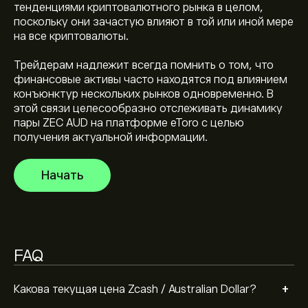
тенденциями криптовалютного рынка в целом,
США
поскольку они зачастую влияют в той или иной мере
на все криптовалюты.
Рыночная капитализация Zcash / Australian Dollar —
Трейдерам надлежит всегда помнить о том, что
это (Данные сейчас недоступны)
финансовые активы часто находятся под влиянием
конъюнктур нескольких рынков одновременно. В
этой связи целесообразно отслеживать динамику
Исторический максимум Zcash / Australian Dollar —
пары ZEC AUD на платформе eToro с целью
1,134.1516‎A$‎ долларов США
получения актуальной информации.
Начать
Zcash / Australian Dollar имеет 24-часовой объем
торгов (Данные сейчас недоступны)
Выберите временной промежуток «1D» или «1W» на
FAQ
графике eToro и уменьшите масштаб, чтобы
увидеть исторические движения цены Zcash /
+
Australian Dollar. Цена Zcash / Australian Dollar
Какова текущая цена Zcash / Australian Dollar?
Чтобы купить ZECAUD, перейдите в инструмент
находится в диапазоне 659.04‎A$‎ за последний год.