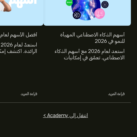
أسهم الذكاء الاصطناعي المهيأة
أفضل الأسهم لعام 2025
للنمو في 2026
ا
استعد لعام 2026 مع أسهم الذكاء
الرائدة. اكتشف إمك
الاصطناعي. تعمّق في إمكانيات
ومايكروسوفت، وجي
شركات Nvidia وBroadcom
وTSMC، وكوستك
وCrowdStrike وArista Networks
خلال تحليل خبراء eToro.
وAmphenol، من خلال تحليل خبراء
eToro.
قراءة المزيد
قراءة المزيد
انتقل إلى Academy >