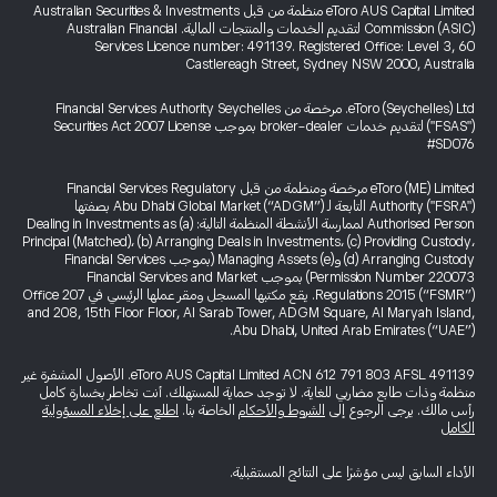
eToro AUS Capital Limited منظمة من قبل Australian Securities & Investments
Commission (ASIC) لتقديم الخدمات والمنتجات المالية. Australian Financial
Services Licence number: 491139. Registered Office: Level 3, 60
Castlereagh Street, Sydney NSW 2000, Australia
eToro (Seychelles) Ltd. مرخصة من Financial Services Authority Seychelles
("FSAS") لتقديم خدمات broker-dealer بموجب Securities Act 2007 License
#SD076
eToro (ME) Limited مرخصة ومنظمة من قبل Financial Services Regulatory
Authority ("FSRA") التابعة لـ Abu Dhabi Global Market (“ADGM”) بصفتها
Authorised Person لممارسة الأنشطة المنظمة التالية: (a) Dealing in Investments as
Principal (Matched)، (b) Arranging Deals in Investments، (c) Providing Custody،
(d) Arranging Custody و(e) Managing Assets (بموجب Financial Services
Permission Number 220073) بموجب Financial Services and Market
Regulations 2015 (“FSMR”). يقع مكتبها المسجل ومقر عملها الرئيسي في Office 207
and 208, 15th Floor Floor, Al Sarab Tower, ADGM Square, Al Maryah Island,
Abu Dhabi, United Arab Emirates (“UAE”).
eToro AUS Capital Limited ACN 612 791 803 AFSL 491139. الأصول المشفرة غير
منظمة وذات طابع مضاربي للغاية. لا توجد حماية للمستهلك. أنت تخاطر بخسارة كامل
رأس مالك. يرجى الرجوع إلى
الشروط والأحكام
الخاصة بنا.
اطلع على إخلاء المسؤولية
الكامل
الأداء السابق ليس مؤشرًا على النتائج المستقبلية.