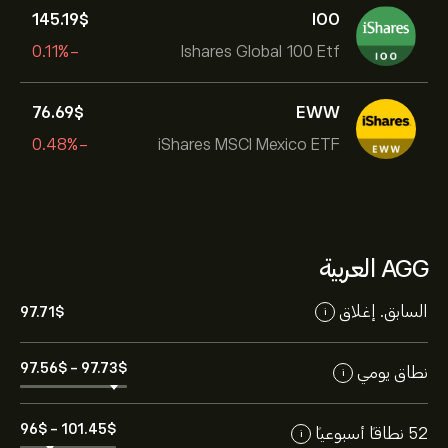
145.19‎$‎
IOO
-0.11%
Ishares Global 100 Etf
76.69‎$‎
EWW
-0.48%
iShares MSCI Mexico ETF
AGG العربية
السابق. إغلاق
97.71‎$‎
i
97.56‎$‎
-
97.73‎$‎
نطاق يومي
i
96‎$‎
-
101.45‎$‎
52 نطاقاً أسبوعياً
i