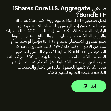
ما هي
iShares Core U.S. Aggregate
Bond ETF
؟
يُمثل صندوق iShares Core U.S. Aggregate Bond ETF
مؤشرًا يتألف من إجمالي سوق السندات الاستثمارية في
السعر الحالي لـ AGG هو 97.71‎$‎ دولار
الولايات المتحدة الأمريكية. تشمل قطاعات AGG قطاع الخزانة
والأوراق المالية بضمان عقاري عابر والقطاع الصناعي وغيرها.
يتتبع صندوق الاستثمار المُتداول (ETF) مؤشرًا أو سندات أو
سلة من الأصول. ومُنذ عام 1997، كانت صناديق iShares
أعلى سعر على الإطلاق لـ iShares Core U.S. Aggregate Bond
الصادرة عن BlackRock بمثابة المُتعهد الرئيسي لصناديق
ETF هو 119.61‎$‎ دولار
الاستثمار المُتداولة، حيث طرحت ما يزيد عن 300 نوع مُختلف
من صناديق الاستثمار المُتداولة. هل أنت مُهتم بالتداول في
هذه الأداة؟ تابعها للحصول على آخر الأخبار والتحديثات
حدد الإطار الزمني "1 يوم" أو "1 أسبوع" على مخطط eToro وقم
الخاصة بالقيمة الحالية لسهم AGG.
بالتصغير لرؤية تحركات الأسعار التاريخية لـ iShares Core U.S.
Aggregate Bond ETF. تراوح سعر iShares Core U.S.
ابدأ الآن
Aggregate Bond ETF بين -1.28‎$‎ خلال السنة الماضية.
لشراء AGG، الرجاء زيارة صفحة "iShares Core U.S.
Aggregate Bond ETF (AGG)" على موقع eToro الإلكتروني.
بمجرد إنشاء حساب وإيداع الأموال، انقر فوق الزر "تداول"
وحدد مقدار iShares Core U.S. Aggregate Bond ETF الذي
تريد شراءه. يمكنك أيضًا تقديم طلب لشراء AGG بسعر محدد