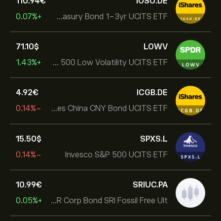
110.94‎€‎
IUSU.DE
+0.07%
iShares USD Treasury Bond 1-3yr UCITS ETF
71.10‎$‎
LOWV
+1.43%
SPDR S&P 500 Low Volatility UCITS ETF
4.92‎€‎
ICGB.DE
-0.14%
iShares China CNY Bond UCITS ETF
15.50‎$‎
SPXS.L
-0.14%
Invesco S&P 500 UCITS ETF
10.99‎€‎
SRIUC.PA
+0.05%
BNP Paribas Easy EUR Corp Bond SRI Fossil Free Ult