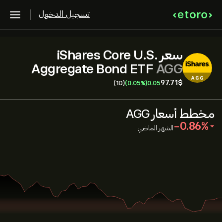
تسجيل الدخول
سعر iShares Core U.S.
Aggregate Bond ETF
AGG
97.71‎$‎
(1D)
(0.05%)
0.05
مخطط أسعار AGG
‎-0.86‎
الشهر الماضي