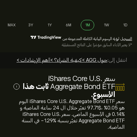
MAX
3Y
1Y
6M
1M
1W
1D
التسجيل
لرؤية الرسوم البيانية الكاملة المدعومة من
*لا يعتبر الأداء السابق مؤشرًا على النتائج المستقبلية
انتقل إلى:
حول AGG >
كيفية الشراء؟ >
أهم الإرشادات >
سعر iShares Core U.S.
Aggregate Bond ETF
ثابت هذا
i
الأسبوع.
سعر iShares Core U.S. Aggregate Bond ETF اليوم
هو 97.71‎$‎، %‎0.05‎ تغيّر خلال ال 24 ساعة الماضية و
%‎0.14‎ في الأسبوع الماضي. سعر iShares Core U.S.
Aggregate Bond ETF تغيّر بنسبة %‎-1.29‎ في السنة
الماضية.