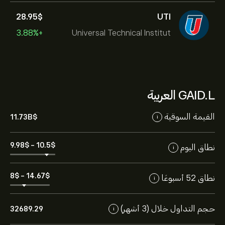
28.95‎$‎
UTI
+3.88%
Universal Technical Institut
GAID.L العربية
القيمة السوقية
11.73B‎$‎
i
9.98‎$‎
-
10.5‎$‎
نطاق اليوم
i
8‎$‎
-
14.67‎$‎
نطاق 52 أسبوعًا
i
حجم التداول خلال (3 أشهر)
32689.29
i