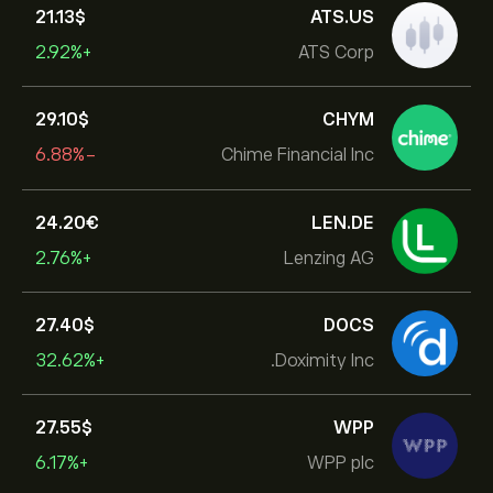
21.13‎$‎
ATS.US
+2.92%
ATS Corp
29.10‎$‎
CHYM
-6.88%
Chime Financial Inc
24.20‎€‎
LEN.DE
+2.76%
Lenzing AG
27.40‎$‎
DOCS
+32.62%
Doximity Inc.
27.55‎$‎
WPP
+6.17%
WPP plc