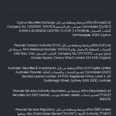
eToro (Europe) Ltd مرخصة ومنظمة من قبل Cyprus Securities Exchange
Commission (CySEC) بموجب رقم الترخيص# 109/10. Company No. C200585.
المكتب المسجل: KANIKA BUSINESS CENTRE, FLOOR 7, 4 Profiti Ilia
Germasogeia, 4046 Cyprus
eToro (UK) Ltd مرخصة ومنظمة من قبل Financial Conduct Authority (FCA)
للخدمات المتعلقة بالاستثمار، برقم Firm Reference Number: 583263. مسجلة في
إنجلترا بموجب Company No. 07973792. المكتب المسجل: 24th floor, One
Canada Square, Canary Wharf, London E14 5AB, England.
eToro AUS Capital Limited منظمة من قبل Australian Securities & Investments
Commission (ASIC) لتقديم الخدمات والمنتجات المالية. Australian Financial
Services Licence number: 491139. Registered Office: Level 3, 60
Castlereagh Street, Sydney NSW 2000, Australia
eToro (Seychelles) Ltd. مرخصة من Financial Services Authority Seychelles
("FSAS") لتقديم خدمات broker-dealer بموجب Securities Act 2007 License
#SD076
eToro (ME) Limited مرخصة ومنظمة من قبل Financial Services Regulatory
Authority ("FSRA") التابعة لـ Abu Dhabi Global Market (“ADGM”) بصفتها