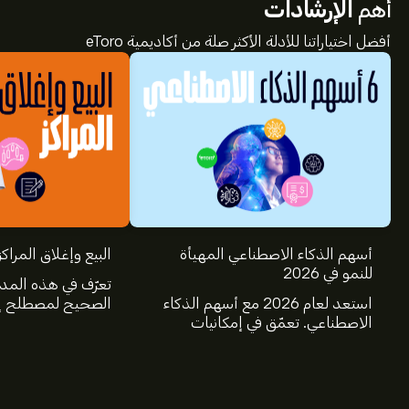
أهم
الإرشادات
أفضل اختياراتنا للأدلة الأكثر صلة من أكاديمية eToro
أسهم الذكاء الاصطناعي المهيأة
البيع وإغلاق المراكز
للنمو في 2026
تعرّف في هذه المد
استعد لعام 2026 مع أسهم الذكاء
الصحيح لمصطلح إغ
الاصطناعي. تعمّق في إمكانيات
عالم الاستثمار، و
شركات Nvidia وBroadcom
البيع.
وCrowdStrike وArista Networks
وAmphenol، من خلال تحليل خبراء
eToro.