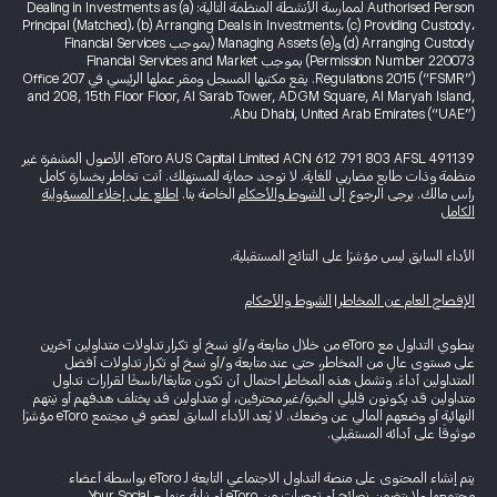
Authorised Person لممارسة الأنشطة المنظمة التالية: (a) Dealing in Investments as
Principal (Matched)، (b) Arranging Deals in Investments، (c) Providing Custody،
(d) Arranging Custody و(e) Managing Assets (بموجب Financial Services
Permission Number 220073) بموجب Financial Services and Market
Regulations 2015 (“FSMR”). يقع مكتبها المسجل ومقر عملها الرئيسي في Office 207
and 208, 15th Floor Floor, Al Sarab Tower, ADGM Square, Al Maryah Island,
Abu Dhabi, United Arab Emirates (“UAE”).
eToro AUS Capital Limited ACN 612 791 803 AFSL 491139. الأصول المشفرة غير
منظمة وذات طابع مضاربي للغاية. لا توجد حماية للمستهلك. أنت تخاطر بخسارة كامل
رأس مالك. يرجى الرجوع إلى
الشروط والأحكام
الخاصة بنا.
اطلع على إخلاء المسؤولية
الكامل
الأداء السابق ليس مؤشرًا على النتائج المستقبلية.
الإفصاح العام عن المخاطر
|
الشروط والأحكام
ينطوي التداول مع eToro من خلال متابعة و/أو نسخ أو تكرار تداولات متداولين آخرين
على مستوى عالٍ من المخاطر، حتى عند متابعة و/أو نسخ أو تكرار تداولات أفضل
المتداولين أداءً. وتشمل هذه المخاطر احتمال أن تكون متابعًا/ناسخًا لقرارات تداول
متداولين قد يكونون قليلي الخبرة/غير محترفين، أو متداولين قد يختلف هدفهم أو نيتهم
النهائية أو وضعهم المالي عن وضعك. لا يُعد الأداء السابق لعضو في مجتمع eToro مؤشرًا
موثوقًا على أدائه المستقبلي.
يتم إنشاء المحتوى على منصة التداول الاجتماعي التابعة لـ eToro بواسطة أعضاء
مجتمعها ولا يتضمن نصائح أو توصيات من eToro أو نيابةً عنها - Your Social