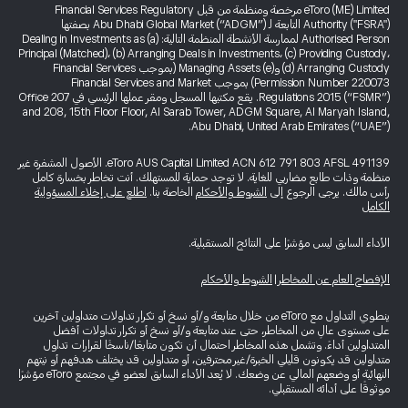
eToro (ME) Limited مرخصة ومنظمة من قبل Financial Services Regulatory
Authority ("FSRA") التابعة لـ Abu Dhabi Global Market (“ADGM”) بصفتها
Authorised Person لممارسة الأنشطة المنظمة التالية: (a) Dealing in Investments as
Principal (Matched)، (b) Arranging Deals in Investments، (c) Providing Custody،
(d) Arranging Custody و(e) Managing Assets (بموجب Financial Services
Permission Number 220073) بموجب Financial Services and Market
Regulations 2015 (“FSMR”). يقع مكتبها المسجل ومقر عملها الرئيسي في Office 207
and 208, 15th Floor Floor, Al Sarab Tower, ADGM Square, Al Maryah Island,
Abu Dhabi, United Arab Emirates (“UAE”).
eToro AUS Capital Limited ACN 612 791 803 AFSL 491139. الأصول المشفرة غير
منظمة وذات طابع مضاربي للغاية. لا توجد حماية للمستهلك. أنت تخاطر بخسارة كامل
رأس مالك. يرجى الرجوع إلى
الشروط والأحكام
الخاصة بنا.
اطلع على إخلاء المسؤولية
الكامل
الأداء السابق ليس مؤشرًا على النتائج المستقبلية.
الإفصاح العام عن المخاطر
|
الشروط والأحكام
ينطوي التداول مع eToro من خلال متابعة و/أو نسخ أو تكرار تداولات متداولين آخرين
على مستوى عالٍ من المخاطر، حتى عند متابعة و/أو نسخ أو تكرار تداولات أفضل
المتداولين أداءً. وتشمل هذه المخاطر احتمال أن تكون متابعًا/ناسخًا لقرارات تداول
متداولين قد يكونون قليلي الخبرة/غير محترفين، أو متداولين قد يختلف هدفهم أو نيتهم
النهائية أو وضعهم المالي عن وضعك. لا يُعد الأداء السابق لعضو في مجتمع eToro مؤشرًا
موثوقًا على أدائه المستقبلي.