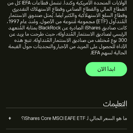
الولايات المتحدة الأمريكية وكندا. تشمل قطاعات IEFA كل من
القطاع المالي والقطاع الصناعي وقطاع الاستهلاك التقديري
وقطاع السلع الاستهلاكية والكثير أيضًا. يُمثل صندوق الاستثمار
أعلى سعر على الإطلاق لـ iShares Core MSCI EAFE ETF هو
المُتداول (ETF) مجموعة مُتنوعة من الأصول. ومُنذ عام 1997،
100.55‎$‎ دولار
كانت صناديق iShares الصادرة عن BlackRock بمثابة المُتعهد
الرئيسي لصناديق الاستثمار المُتداولة، حيث طرحت ما يزيد عن
300 نوع مُختلف من صناديق الاستثمار المُتداولة. تتبع هذه
حدد الإطار الزمني "1 يوم" أو "1 أسبوع" على مخطط eToro وقم
الأداة للحصول على المزيد من الأخبار والتحديثات حول القيمة
بالتصغير لرؤية تحركات الأسعار التاريخية لـ iShares Core MSCI
الحالية لسهم IEFA.
EAFE ETF. تراوح سعر iShares Core MSCI EAFE ETF بين
15.55‎$‎ خلال السنة الماضية.
لشراء IEFA، الرجاء زيارة صفحة "iShares Core MSCI EAFE
ابدأ الآن
ETF (IEFA)" على موقع eToro الإلكتروني. بمجرد إنشاء حساب
وإيداع الأموال، انقر فوق الزر "تداول" وحدد مقدار iShares
Core MSCI EAFE ETF الذي تريد شراءه. يمكنك أيضًا تقديم
طلب لشراء IEFA بسعر محدد في المستقبل.
التعليمات
+
ما هو السعر الحالي لـ iShares Core MSCI EAFE ETF؟