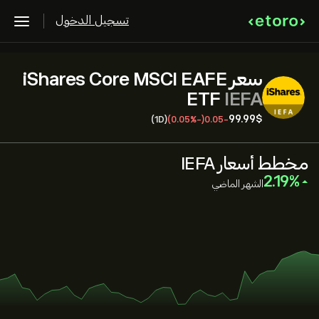
تسجيل الدخول
سعر iShares Core MSCI EAFE
ETF
IEFA
99.99‎$‎
(1D)
(-0.05%)
-0.05
مخطط أسعار IEFA
‎2.19‎
الشهر الماضي