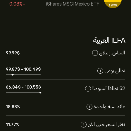
-0.08%
iShares MSCI Mexico ETF
IEFA العربية
السابق. إغلاق
99.99‎$‎
i
99.87‎$‎
-
100.49‎$‎
نطاق يومي
i
66.84‎$‎
-
100.55‎$‎
52 نطاقاً أسبوعياً
i
عائد سنة واحدة
18.88%
i
تغيّر السعر حتى الآن
11.77%
i