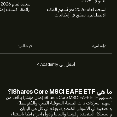
للنمو في 2026
ا
استعد لعام 2026 مع أسهم الذكاء
الرائدة. اكتشف إمك
الاصطناعي. تعمّق في إمكانيات
ومايكروسوفت، وجي
شركات Nvidia وBroadcom
وTSMC، وكوستك
وCrowdStrike وArista Networks
خلال تحليل خبراء eToro.
وAmphenol، من خلال تحليل خبراء
eToro.
قراءة المزيد
قراءة المزيد
انتقل إلى Academy >
ما هي
iShares Core MSCI EAFE ETF
؟
صندوق iShares Core MSCI EAFE ETF يُمثل مؤشرًا يتألف من
أسهم الشركات ذات القيمة السوقية الكبيرة والمُتوسطة
والصغيرة في الأسواق المُتطورة، ويقع في كل من اليابان
السعر الحالي لـ IEFA هو 99.99‎$‎ دولار
والمملكة المتحدة وفرنسا وألمانيا ودول أخرى أيضًا باستثناء