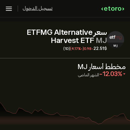
تسجيل الدخول
سعر ETFMG Alternative
Harvest ETF
MJ
22.51‎$‎
(1D)
(-4.17%)
-0.98
مخطط أسعار MJ
‎-12.03‎
الشهر الماضي