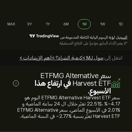
MAX
3Y
1Y
6M
1M
1W
1D
التسجيل
لرؤية الرسوم البيانية الكاملة المدعومة من
*لا يعتبر الأداء السابق مؤشرًا على النتائج المستقبلية
انتقل إلى:
حول MJ >
كيفية الشراء؟ >
أهم الإرشادات >
سعر ETFMG Alternative
Harvest ETF
في ارتفاع هذا
i
الأسبوع.
سعر ETFMG Alternative Harvest ETF اليوم هو
22.51‎$‎، %‎-4.17‎ تغيّر خلال ال 24 ساعة الماضية و
%‎2.01‎ في الأسبوع الماضي. سعر ETFMG Alternative
Harvest ETF تغيّر بنسبة %‎-2.77‎ في السنة الماضية.