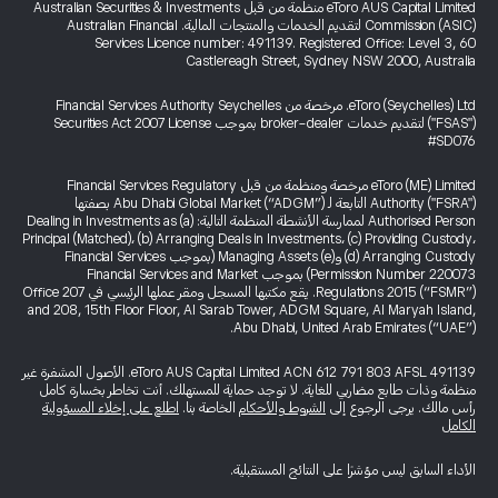
eToro AUS Capital Limited منظمة من قبل Australian Securities & Investments
Commission (ASIC) لتقديم الخدمات والمنتجات المالية. Australian Financial
Services Licence number: 491139. Registered Office: Level 3, 60
Castlereagh Street, Sydney NSW 2000, Australia
eToro (Seychelles) Ltd. مرخصة من Financial Services Authority Seychelles
("FSAS") لتقديم خدمات broker-dealer بموجب Securities Act 2007 License
#SD076
eToro (ME) Limited مرخصة ومنظمة من قبل Financial Services Regulatory
Authority ("FSRA") التابعة لـ Abu Dhabi Global Market (“ADGM”) بصفتها
Authorised Person لممارسة الأنشطة المنظمة التالية: (a) Dealing in Investments as
Principal (Matched)، (b) Arranging Deals in Investments، (c) Providing Custody،
(d) Arranging Custody و(e) Managing Assets (بموجب Financial Services
Permission Number 220073) بموجب Financial Services and Market
Regulations 2015 (“FSMR”). يقع مكتبها المسجل ومقر عملها الرئيسي في Office 207
and 208, 15th Floor Floor, Al Sarab Tower, ADGM Square, Al Maryah Island,
Abu Dhabi, United Arab Emirates (“UAE”).
eToro AUS Capital Limited ACN 612 791 803 AFSL 491139. الأصول المشفرة غير
منظمة وذات طابع مضاربي للغاية. لا توجد حماية للمستهلك. أنت تخاطر بخسارة كامل
رأس مالك. يرجى الرجوع إلى
الشروط والأحكام
الخاصة بنا.
اطلع على إخلاء المسؤولية
الكامل
الأداء السابق ليس مؤشرًا على النتائج المستقبلية.