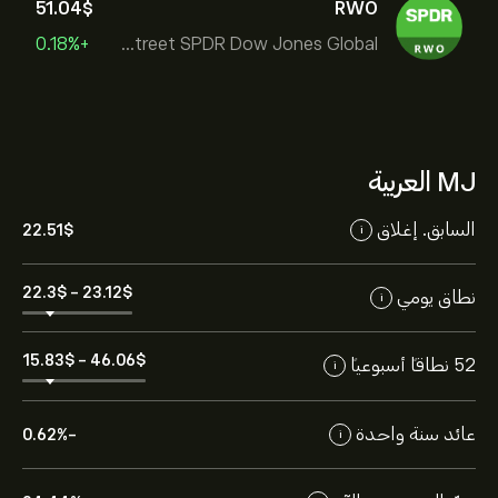
51.04‎$‎
RWO
+0.18%
State Street SPDR Dow Jones Global
MJ العربية
السابق. إغلاق
22.51‎$‎
i
22.3‎$‎
-
23.12‎$‎
نطاق يومي
i
15.83‎$‎
-
46.06‎$‎
52 نطاقاً أسبوعياً
i
عائد سنة واحدة
-0.62%
i