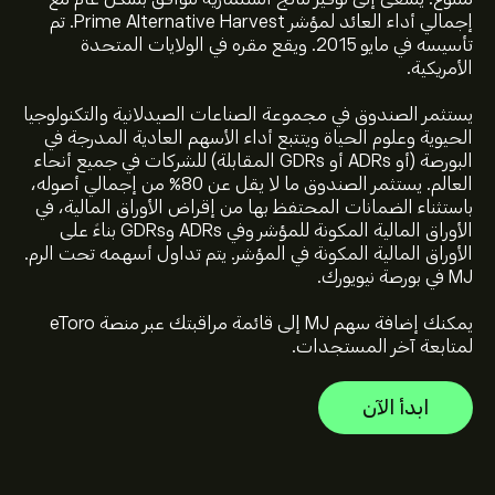
إجمالي أداء العائد لمؤشر Prime Alternative Harvest. تم
تأسيسه في مايو 2015. ويقع مقره في الولايات المتحدة
الأمريكية.
يستثمر الصندوق في مجموعة الصناعات الصيدلانية والتكنولوجيا
الحيوية وعلوم الحياة ويتتبع أداء الأسهم العادية المدرجة في
السعر الحالي لـ MJ هو 22.51‎$‎ دولار
البورصة (أو ADRs أو GDRs المقابلة) للشركات في جميع أنحاء
العالم. يستثمر الصندوق ما لا يقل عن 80٪ من إجمالي أصوله،
باستثناء الضمانات المحتفظ بها من إقراض الأوراق المالية، في
الأوراق المالية المكونة للمؤشر وفي ADRs وGDRs بناءً على
أعلى سعر على الإطلاق لـ ETFMG Alternative Harvest ETF
الأوراق المالية المكونة في المؤشر. يتم تداول أسهمه تحت الرم.
هو 485.54‎$‎ دولار
MJ في بورصة نيويورك.
يمكنك إضافة سهم MJ إلى قائمة مراقبتك عبر منصة eToro
حدد الإطار الزمني "1 يوم" أو "1 أسبوع" على مخطط eToro وقم
لمتابعة آخر المستجدات.
بالتصغير لرؤية تحركات الأسعار التاريخية لـ ETFMG Alternative
Harvest ETF. تراوح سعر ETFMG Alternative Harvest ETF
ابدأ الآن
بين -0.64‎$‎ خلال السنة الماضية.
لشراء MJ، الرجاء زيارة صفحة "ETFMG Alternative Harvest
ETF (MJ)" على موقع eToro الإلكتروني. بمجرد إنشاء حساب
وإيداع الأموال، انقر فوق الزر "تداول" وحدد مقدار ETFMG
Alternative Harvest ETF الذي تريد شراءه. يمكنك أيضًا