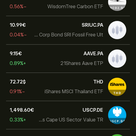
-0.56%
WisdomTree Carbon ETF
10.99‎€‎
SRIUC.PA
-0.04%
BNP Paribas Easy EUR Corp Bond SRI Fossil Free Ult
9.15‎€‎
AAVE.PA
+0.89%
21Shares Aave ETP
72.72‎$‎
THD
-0.91%
iShares MSCI Thailand ETF
1,498.60‎€‎
USCP.DE
+0.33%
Ossiam Shiller Barclays Cape US Sector Value TR