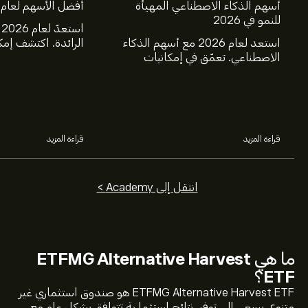
أسهم الذكاء الاصطناعي المهيأة
أفضل الأسهم لعام 2025
للنمو في 2026
ا
استعد لعام 2026 مع أسهم الذكاء
الرائدة. اكتشف إمك
الاصطناعي. تعمّق في إمكانيات
ومايكروسوفت، وجي
شركات Nvidia وBroadcom
وTSMC، وكوستك
وCrowdStrike وArista Networks
خلال تحليل خبراء eToro.
وAmphenol، من خلال تحليل خبراء
eToro.
قراءة المزيد
قراءة المزيد
انتقل إلى Academy >
ما هي
ETFMG Alternative Harvest
ETF
؟
ETFMG Alternative Harvest ETF هو صندوق استثماري غير
متنوع. يسعى إلى توفير نتائج استثمارية تتوافق بشكل عام مع