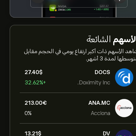
لأسهم
الشائعة
اهد الأسهم ذات أكبر ارتفاع يومي في الحجم مقابل
وسطها لمدة 3 أشهر.
27.40‎$‎
DOCS
+32.62%
Doximity Inc.
213.00‎€‎
ANA.MC
0%
Acciona
13.21‎$‎
DV