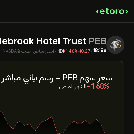
lebrook Hotel Trust
PEB
18.18‎$‎
-0.27
(-1.46%)
(1D)
•
أسعار متأخرة حسب
NASDAQ
•
سعر سهم PEB - رسم بياني مباشر
‎-1.68‎
الشهر الماضي