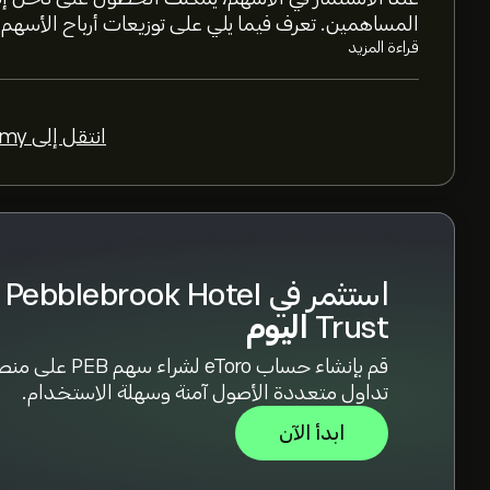
المساهمين. تعرف فيما يلي على توزيعات أرباح الأسهم
القيمة السوقية لـ Pebblebrook Hotel Trust هي 2.05B‎$‎ دولار
قراءة المزيد
بناءً على توصيات 10 من المحللين بشأن PEB خلال الأشهر الثلاثة الماضية، فإن الإجماع العام هو معلق.
انتقل إلى Academy >
استثمر في Pebblebrook Hotel
Trust
اليوم
قم بإنشاء حساب eToro لشراء سهم PEB عل
تداول متعددة الأصول آمنة وسهلة الاستخدام.
ابدأ الآن