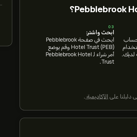
03
ابحث واشترِ:
 حساب
ابحث في صفحة Pebblebrook
ستخدام
Hotel Trust (PEB) وقم بوضع
 لديك.
أمر شراء لـ Pebblebrook Hotel
Trust.
 دليلنا على
الأكاديمية
.