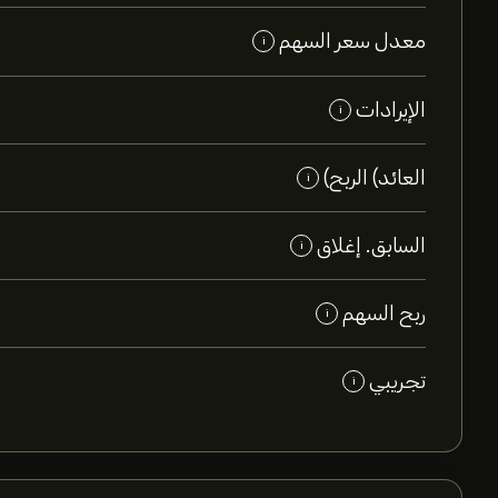
معدل سعر السهم
i
الإيرادات
i
العائد) الربح)
i
السابق. إغلاق
i
ربح السهم
i
تجريبي
i