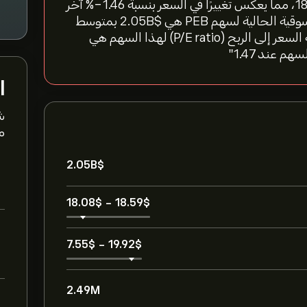
"سعر سهم Pebblebrook Hotel Trust اليوم هو 18.18‎$‎، مما يعكس تغييرًا في السعر بنسبة ‎-1.46‎% آخر
24 ساعة، و‎-4.82‎% خلال الأسبوع الماضي. القيمة السوقية الحالية لسهم PEB هي 2.05B‎$‎ بمتوسط
حجم تداول 2.49M خلال الأشهر الثلاثة الماضية. نسبة السعر إلى الربح (P/E ratio) لهذا السهم هي
ا
ش
مت
2.05B‎$‎
18.08‎$‎
-
18.59‎$‎
7.55‎$‎
-
19.92‎$‎
2.49M