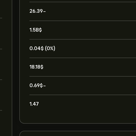
-26.39
1.5B‎$‎
0.04‎$‎ (0%)
18.18‎$‎
-0.69‎$‎
1.47