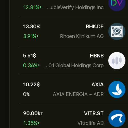
+12.81%
DoubleVerify Holdings Inc
13.30‎€‎
RHK.DE
+3.91%
Rhoen Klinikum AG
5.51‎$‎
HBNB
+0.36%
Hotel101 Global Holdings Corp
10.22‎$‎
AXIA
0%
AXIA ENERGIA - ADR
90.00‎kr‎
VITR.ST
+1.35%
Vitrolife AB