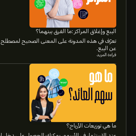
البيع وإغلاق المراكز :ما الفرق بينهما؟
تعرّف في هذه المدونة على المعنى الصحيح لمصطلح إغ
عن البيع.
قراءة المزيد
سعر PEB الآن هو 18.18‎$‎.
متوسط السعر المستهدف لسهم Pebblebrook Hotel Trust هو 18.18‎$‎.
التفاصيل حول توقعات المحللين والأسعار المستهدفة 
ما هي توزيعات الأرباح؟
والنمو المتوقع. راقِب آخر التوقعات لتحركات الأسعار ا
عند الاستثمار في الأسهم، يمكنك الحصول على دخل إض