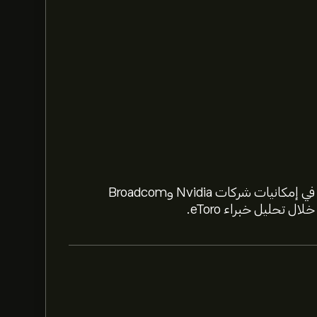
استعد لعام 2026 مع أسهم الذكاء الاصطناعي. تعمّق في إمكانيات شركات Nvidia وBroadcom