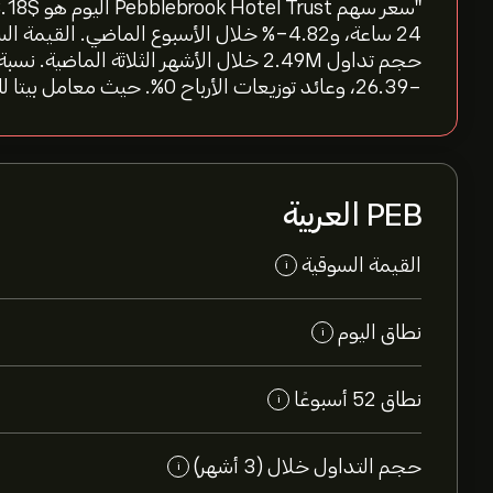
-26.39، وعائد توزيعات الأرباح 0%. حيث معامل بيتا للسهم عند 1.47"
PEB العربية
القيمة السوقية
i
نطاق اليوم
i
نطاق 52 أسبوعًا
i
حجم التداول خلال (3 أشهر)
i