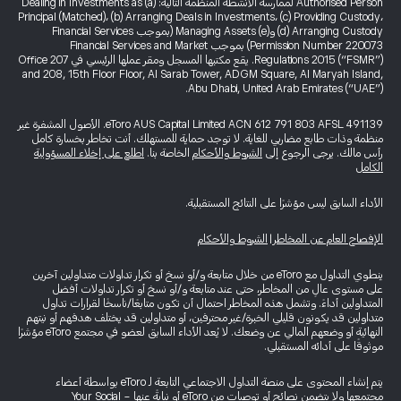
Authorised Person لممارسة الأنشطة المنظمة التالية: (a) Dealing in Investments as
Principal (Matched)، (b) Arranging Deals in Investments، (c) Providing Custody،
(d) Arranging Custody و(e) Managing Assets (بموجب Financial Services
Permission Number 220073) بموجب Financial Services and Market
Regulations 2015 (“FSMR”). يقع مكتبها المسجل ومقر عملها الرئيسي في Office 207
and 208, 15th Floor Floor, Al Sarab Tower, ADGM Square, Al Maryah Island,
Abu Dhabi, United Arab Emirates (“UAE”).
eToro AUS Capital Limited ACN 612 791 803 AFSL 491139. الأصول المشفرة غير
منظمة وذات طابع مضاربي للغاية. لا توجد حماية للمستهلك. أنت تخاطر بخسارة كامل
رأس مالك. يرجى الرجوع إلى
الشروط والأحكام
الخاصة بنا.
اطلع على إخلاء المسؤولية
الكامل
الأداء السابق ليس مؤشرًا على النتائج المستقبلية.
الإفصاح العام عن المخاطر
|
الشروط والأحكام
ينطوي التداول مع eToro من خلال متابعة و/أو نسخ أو تكرار تداولات متداولين آخرين
على مستوى عالٍ من المخاطر، حتى عند متابعة و/أو نسخ أو تكرار تداولات أفضل
المتداولين أداءً. وتشمل هذه المخاطر احتمال أن تكون متابعًا/ناسخًا لقرارات تداول
متداولين قد يكونون قليلي الخبرة/غير محترفين، أو متداولين قد يختلف هدفهم أو نيتهم
النهائية أو وضعهم المالي عن وضعك. لا يُعد الأداء السابق لعضو في مجتمع eToro مؤشرًا
موثوقًا على أدائه المستقبلي.
يتم إنشاء المحتوى على منصة التداول الاجتماعي التابعة لـ eToro بواسطة أعضاء
مجتمعها ولا يتضمن نصائح أو توصيات من eToro أو نيابةً عنها - Your Social