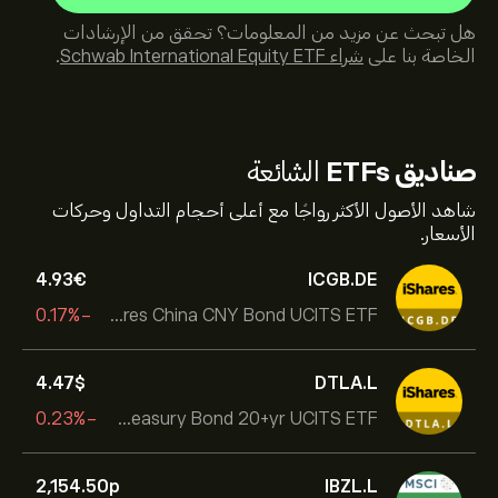
هل تبحث عن مزيد من المعلومات؟ تحقق من الإرشادات
الخاصة بنا على
شراء Schwab International Equity ETF
.
صناديق ETFs
الشائعة
شاهد الأصول الأكثر رواجًا مع أعلى أحجام التداول وحركات
الأسعار.
4.93‎€‎
ICGB.DE
-0.17%
iShares China CNY Bond UCITS ETF
4.47‎$‎
DTLA.L
-0.23%
iShares USD Treasury Bond 20+yr UCITS ETF
2,154.50‎p‎
IBZL.L