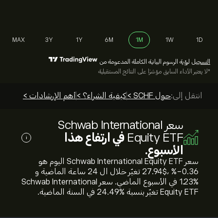
MAX
3Y
1Y
6M
1M
1W
1D
التسجيل
لرؤية الرسوم البيانية الكاملة المدعومة من
*لا يعتبر الأداء السابق مؤشرًا على النتائج المستقبلية
انتقل إلى:
حول SCHF >
كيفية الشراء؟ >
أهم الإرشادات >
سعر Schwab International
Equity ETF
في ارتفاع هذا
i
الأسبوع.
سعر Schwab International Equity ETF اليوم هو
27.94‎$‎، %‎-0.36‎ تغيّر خلال ال 24 ساعة الماضية و
%‎1.23‎ في الأسبوع الماضي. سعر Schwab International
Equity ETF تغيّر بنسبة %‎24.49‎ في السنة الماضية.