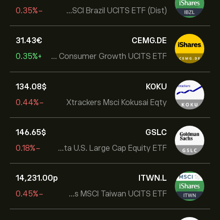
-0.35%
iShares MSCI Brazil UCITS ETF (Dist)
31.43‎€‎
CEMG.DE
+0.35%
iShares MSCI EM Consumer Growth UCITS ETF
134.08‎$‎
KOKU
-0.44%
Xtrackers Msci Kokusai Eqty
146.65‎$‎
GSLC
-0.18%
Goldman Sachs ActiveBeta U.S. Large Cap Equity ETF
14,231.00‎p‎
ITWN.L
-0.45%
iShares MSCI Taiwan UCITS ETF