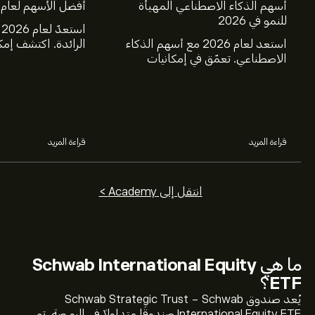
أسهم الذكاء الاصطناعي المهيأة
أفضل الأسهم لعام 2025
للنمو في 2026
ا
استعد لعام 2026 مع أسهم الذكاء
الرائدة. اكتشف إمك
الاصطناعي. تعمّق في إمكانيات
ومايكروسوفت، وجي
شركات Nvidia وBroadcom
وTSMC، وكوستك
وCrowdStrike وArista Networks
خلال تحليل خبراء eToro.
وAmphenol، من خلال تحليل خبراء
eToro.
قراءة المزيد
قراءة المزيد
انتقل إلى Academy >
ما هي
Schwab International Equity
ETF
؟
يُعد صندوق Schwab Strategic Trust - Schwab
International Equity ETF صندوقًا متداولًا في البورصة. تم