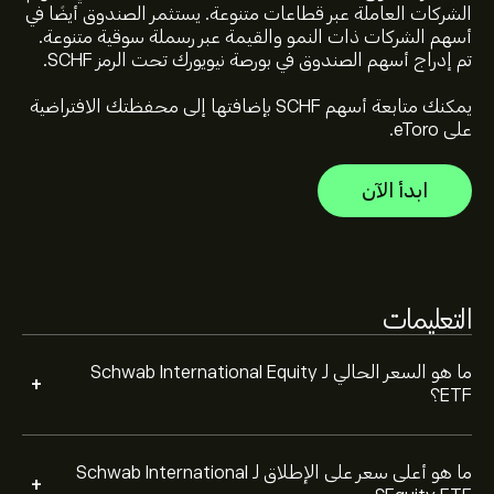
الشركات العاملة عبر قطاعات متنوعة. يستثمر الصندوق أيضًا في
أعلى سعر على الإطلاق لـ Schwab International Equity ETF
أسهم الشركات ذات النمو والقيمة عبر رسملة سوقية متنوعة.
هو 28.40‎$‎ دولار
تم إدراج أسهم الصندوق في بورصة نيويورك تحت الرمز SCHF.
يمكنك متابعة أسهم SCHF بإضافتها إلى محفظتك الافتراضية
حدد الإطار الزمني "1 يوم" أو "1 أسبوع" على مخطط eToro وقم
على eToro.
بالتصغير لرؤية تحركات الأسعار التاريخية لـ Schwab
International Equity ETF. تراوح سعر Schwab
ابدأ الآن
International Equity ETF بين 5.49‎$‎ خلال السنة الماضية.
لشراء SCHF، الرجاء زيارة صفحة "Schwab International
Equity ETF (SCHF)" على موقع eToro الإلكتروني. بمجرد
إنشاء حساب وإيداع الأموال، انقر فوق الزر "تداول" وحدد
مقدار Schwab International Equity ETF الذي تريد شراءه.
يمكنك أيضًا تقديم طلب لشراء SCHF بسعر محدد في
التعليمات
المستقبل.
ما هو السعر الحالي لـ Schwab International Equity
+
ETF؟
ما هو أعلى سعر على الإطلاق لـ Schwab International
+