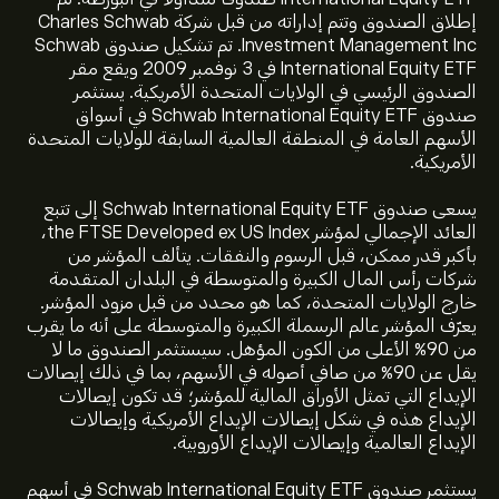
إطلاق الصندوق وتتم إداراته من قبل شركة Charles Schwab
Investment Management Inc. تم تشكيل صندوق Schwab
International Equity ETF في 3 نوفمبر 2009 ويقع مقر
الصندوق الرئيسي في الولايات المتحدة الأمريكية. يستثمر
صندوق Schwab International Equity ETF في أسواق
الأسهم العامة في المنطقة العالمية السابقة للولايات المتحدة
الأمريكية.
يسعى صندوق Schwab International Equity ETF إلى تتبع
العائد الإجمالي لمؤشر the FTSE Developed ex US Index،
بأكبر قدر ممكن، قبل الرسوم والنفقات. يتألف المؤشر من
شركات رأس المال الكبيرة والمتوسطة في البلدان المتقدمة
خارج الولايات المتحدة، كما هو محدد من قبل مزود المؤشر.
يعرّف المؤشر عالم الرسملة الكبيرة والمتوسطة على أنه ما يقرب
من 90٪ الأعلى من الكون المؤهل. سيستثمر الصندوق ما لا
يقل عن 90٪ من صافي أصوله في الأسهم، بما في ذلك إيصالات
الإيداع التي تمثل الأوراق المالية للمؤشر؛ قد تكون إيصالات
الإيداع هذه في شكل إيصالات الإيداع الأمريكية وإيصالات
السعر الحالي لـ SCHF هو 27.94‎$‎ دولار
الإيداع العالمية وإيصالات الإيداع الأوروبية.
يستثمر صندوق Schwab International Equity ETF في أسهم