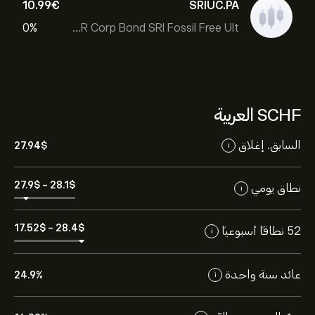
10.99‎€‎
SRIUC.PA
0%
BNP Paribas Easy EUR Corp Bond SRI Fossil Free Ult
SCHF العربية
السابق. إغلاق
27.94‎$‎
i
27.9‎$‎
-
28.1‎$‎
نطاق يومي
i
17.52‎$‎
-
28.4‎$‎
52 نطاقاً أسبوعياً
i
عائد سنة واحدة
24.9%
i