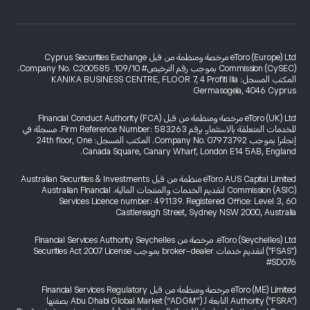
eToro (Europe) Ltd مرخصة ومنظمة من قبل Cyprus Securities Exchange
Commission (CySEC) بموجب رقم الترخيص# 109/10. Company No. C200585.
المكتب المسجل: KANIKA BUSINESS CENTRE, FLOOR 7, 4 Profiti Ilia
Germasogeia, 4046 Cyprus
eToro (UK) Ltd مرخصة ومنظمة من قبل Financial Conduct Authority (FCA)
للخدمات المتعلقة بالاستثمار، برقم Firm Reference Number: 583263. مسجلة في
إنجلترا بموجب Company No. 07973792. المكتب المسجل: 24th floor, One
Canada Square, Canary Wharf, London E14 5AB, England.
eToro AUS Capital Limited منظمة من قبل Australian Securities & Investments
Commission (ASIC) لتقديم الخدمات والمنتجات المالية. Australian Financial
Services Licence number: 491139. Registered Office: Level 3, 60
Castlereagh Street, Sydney NSW 2000, Australia
eToro (Seychelles) Ltd. مرخصة من Financial Services Authority Seychelles
("FSAS") لتقديم خدمات broker-dealer بموجب Securities Act 2007 License
#SD076
eToro (ME) Limited مرخصة ومنظمة من قبل Financial Services Regulatory
Authority ("FSRA") التابعة لـ Abu Dhabi Global Market (“ADGM”) بصفتها