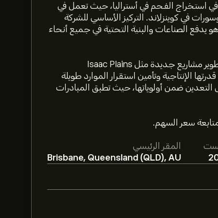
شركات الرائدة في استخراج الفحم في أستراليا، حيث تعمل في
رات في كوينزلاند. التركيز الأساسي للشركة
هو يدفع الصناعات والبنية التحتية في جميع أنحاء
تعمل الشركة في قطاع المواد الأولية، تواصل ستانمور تطوير مشاريع جديدة مثل Isaac Plains
رحلتها لتوسيع قدرتها الإنتاجية وتأمين استقرار الموارد طويلة
 التعدين ضمن أولوياتها، حيث تطبق المبادرات
ست
المقر الرئيسي
Brisbane, Queensland (QLD), AU
2