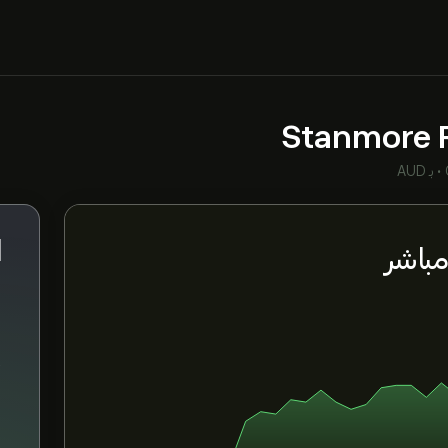
Stanmore 
•
بـ AUD
م