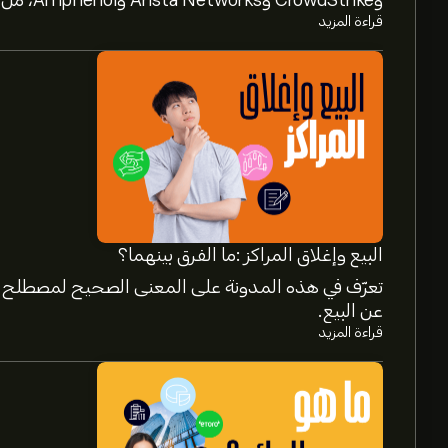
وCrowdStrike وArista Networks وAmphenol، من خلال تحليل خبراء eToro.
قراءة المزيد
البيع وإغلاق المراكز :ما الفرق بينهما؟
تعرّف في هذه المدونة على المعنى الصحيح لمصطلح إغ
عن البيع.
قراءة المزيد
سعر SMR.ASX الآن هو 2.410‎A$‎.