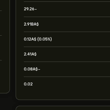
-29.26
2.91B‎A$‎
0.12‎A$‎ (0.05%)
2.41‎A$‎
-0.08‎A$‎
0.02