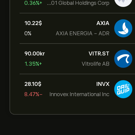
+0.36%
Hotel101 Global Holdings Corp
10.22‎$‎
AXIA
0%
AXIA ENERGIA - ADR
90.00‎kr‎
VITR.ST
+1.35%
Vitrolife AB
28.10‎$‎
INVX
-8.47%
Innovex International Inc