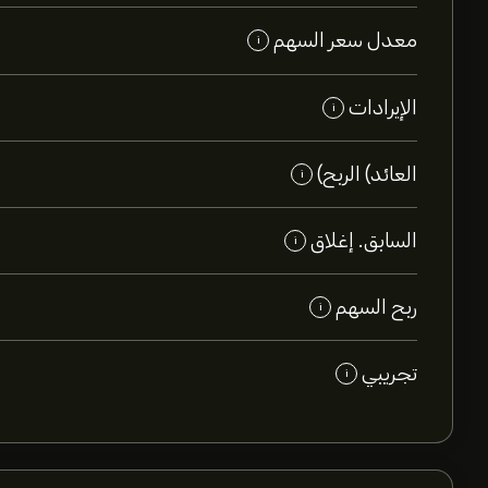
معدل سعر السهم
i
الإيرادات
i
العائد) الربح)
i
السابق. إغلاق
i
ربح السهم
i
تجريبي
i