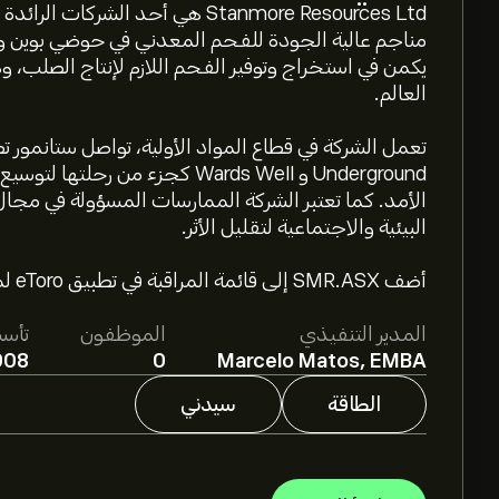
Stanmore Resources Ltd هي أحد ال
مناجم عالية الجودة للفحم المعدني في حوضي بوين وسو
يكمن في استخراج وتوفير الفحم اللازم لإنتاج الصلب، و
العالم.
Underground و Wards Well كجزء من 
الأمد. كما تعتبر الشركة الممارسات المسؤولة في مجال
البيئية والاجتماعية لتقليل الأثر.
أضف SMR.ASX إلى قائمة المراقبة في تطبيق eToro لمتابعة سعر السهم.
المدير التنفيذي
الموظفون
تأس
008
0
Marcelo Matos, EMBA
الطاقة
سيدني