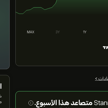
MAX
3Y
1Y
ادات >
ا
ش
متصاعد هذا الأسبوع.
مت
i