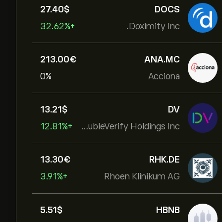
27.40‎$‎
DOCS
+32.62%
Doximity Inc.
213.00‎€‎
ANA.MC
0%
Acciona
13.21‎$‎
DV
+12.81%
DoubleVerify Holdings Inc
13.30‎€‎
RHK.DE
+3.91%
Rhoen Klinikum AG
5.51‎$‎
HBNB