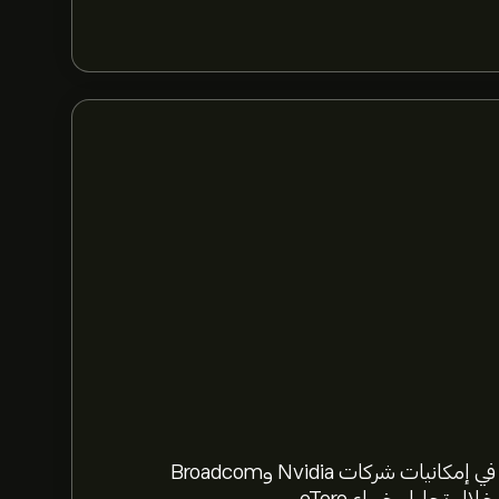
استعد لعام 2026 مع أسهم الذكاء الاصطناعي. تعمّق في إمكانيات شركات Nvidia وBroadcom