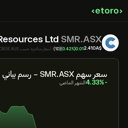
Resources Ltd
SMR.ASX
2.410‎A$‎
0.01
(0.42%)
(1D)
•
أسعار متأخرة حسب
CBOE AUS
سعر سهم SMR.ASX - رسم بياني مباشر
‎4.33‎
الشهر الماضي