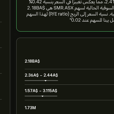
"سعر سهم Stanmore Resources Ltd اليوم هو 2.410‎A$‎، مما يعكس تغييرًا في السعر بنسبة ‎0.42‎%
آخر 24 ساعة، و‎3.88‎% خلال الأسبوع الماضي. القيمة السوقية الحالية لسهم SMR.ASX هي 2.18B‎A$‎
بمتوسط حجم تداول 1.73M خلال الأشهر الثلاثة الماضية. نسبة السعر إلى الربح (P/E ratio) لهذا السهم
2.18B‎A$‎
2.36‎A$‎
-
2.44‎A$‎
1.57‎A$‎
-
3.115‎A$‎
1.73M