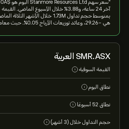
هي -29.26، وعائد توزيعات الأرباح 0.05%. حيث معامل بيتا للسهم عند 0.02"
SMR.ASX العربية
القيمة السوقية
i
نطاق اليوم
i
نطاق 52 أسبوعًا
i
حجم التداول خلال (3 أشهر)
i