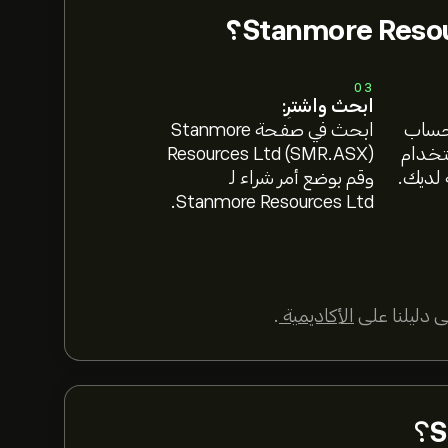
03
ابحث واشترِ:
 حساب
ابحث في صفحة Stanmore
ستخدام
Resources Ltd (SMR.ASX)
 لديك.
وقم بوضع أمر شراء لـ
Stanmore Resources Ltd.
 دليلنا على
الأكاديمية
.
S
؟