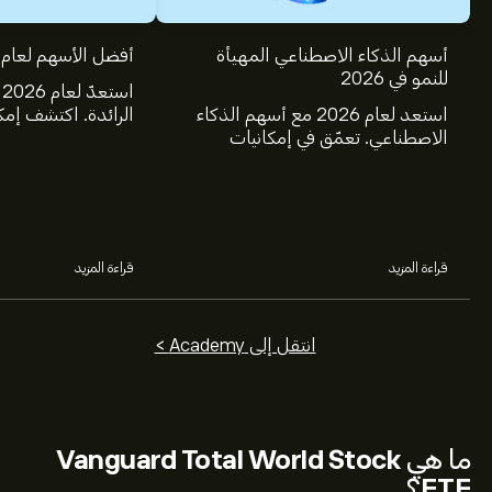
أسهم الذكاء الاصطناعي المهيأة
أفضل الأسهم لعام 2025
للنمو في 2026
ا
استعد لعام 2026 مع أسهم الذكاء
الرائدة. اكتشف إمك
الاصطناعي. تعمّق في إمكانيات
ومايكروسوفت، وجي
شركات Nvidia وBroadcom
وTSMC، وكوستك
وCrowdStrike وArista Networks
خلال تحليل خبراء eToro.
وAmphenol، من خلال تحليل خبراء
eToro.
قراءة المزيد
قراءة المزيد
انتقل إلى Academy >
ما هي
Vanguard Total World Stock
ETF
؟