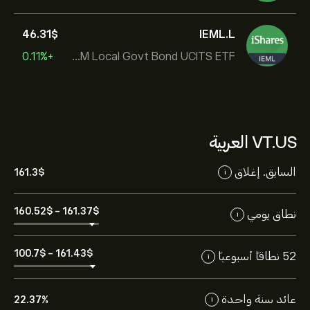
46.31‎$‎
IEML.L
+0.11%
iShares J.P. Morgan EM Local Govt Bond UCITS ETF
VT.US العربية
السابق. إغلاق
161.3‎$‎
i
160.52‎$‎
-
161.37‎$‎
نطاق يومي
i
100.7‎$‎
-
161.43‎$‎
52 نطاقاً أسبوعياً
i
عائد سنة واحدة
22.37%
i