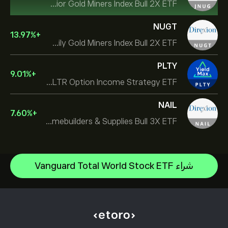
Direxion Daily Junior Gold Miners Index Bull 2X ETF
NUGT
13.97
%
+
Direxion Daily Gold Miners Index Bull 2X ETF
PLTY
9.01
%
+
YieldMax PLTR Option Income Strategy ETF
NAIL
7.60
%
+
Direxion Daily Homebuilders & Supplies Bull 3X ETF
iShares $ Treasury Bond 0-1yr UCITS ETF
شراء Vanguard Total World Stock ETF
Xtrackers Nikkei 225 UCITS ETF
مركز المساعدة
Invesco S&P 500 Equal Weight ETF
كيفية إيداع الأموال
كيفية عمل CopyTrading
SS SPDR S&P 500 UCITS ETF
كيفية سحب الأموال
التداول المسؤول
VanEck Semiconductor UCITS ETF
أسباب اختيار eToro
افتح حسابًا