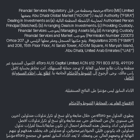
eToro (ME) Limited مرخصة ومنظمة من قبل Financial Services Regulatory
Authority ("FSRA") التابعة لـ Abu Dhabi Global Market (“ADGM”) بصفتها
Authorised Person لممارسة الأنشطة المنظمة التالية: (a) Dealing in Investments as
Principal (Matched)، (b) Arranging Deals in Investments، (c) Providing Custody،
(d) Arranging Custody و(e) Managing Assets (بموجب Financial Services
Permission Number 220073) بموجب Financial Services and Market
Regulations 2015 (“FSMR”). يقع مكتبها المسجل ومقر عملها الرئيسي في Office 207
and 208, 15th Floor Floor, Al Sarab Tower, ADGM Square, Al Maryah Island,
Abu Dhabi, United Arab Emirates (“UAE”).
eToro AUS Capital Limited ACN 612 791 803 AFSL 491139. الأصول المشفرة غير
منظمة وذات طابع مضاربي للغاية. لا توجد حماية للمستهلك. أنت تخاطر بخسارة كامل
رأس مالك. يرجى الرجوع إلى
الشروط والأحكام
الخاصة بنا.
اطلع على إخلاء المسؤولية
الكامل
الأداء السابق ليس مؤشرًا على النتائج المستقبلية.
الإفصاح العام عن المخاطر
|
الشروط والأحكام
ينطوي التداول مع eToro من خلال متابعة و/أو نسخ أو تكرار تداولات متداولين آخرين
على مستوى عالٍ من المخاطر، حتى عند متابعة و/أو نسخ أو تكرار تداولات أفضل
المتداولين أداءً. وتشمل هذه المخاطر احتمال أن تكون متابعًا/ناسخًا لقرارات تداول
متداولين قد يكونون قليلي الخبرة/غير محترفين، أو متداولين قد يختلف هدفهم أو نيتهم
النهائية أو وضعهم المالي عن وضعك. لا يُعد الأداء السابق لعضو في مجتمع eToro مؤشرًا