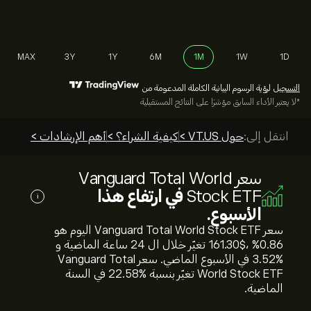
MAX
3Y
1Y
6M
1M
1W
1D
التسجيل
لرؤية الرسوم البيانية الكاملة المدعومة من
*لا يعتبر الأداء السابق مؤشرًا على النتائج المستقبلية
انتقل إلى:
حول VT.US >
كيفية الشراء؟ >
أهم الإرشادات >
سعر Vanguard Total World
Stock ETF
في ارتفاع هذا
i
الأسبوع.
سعر Vanguard Total World Stock ETF اليوم هو
161.30‎$‎، %‎0.86‎ تغيّر خلال ال 24 ساعة الماضية و
%‎3.52‎ في الأسبوع الماضي. سعر Vanguard Total
World Stock ETF تغيّر بنسبة %‎22.58‎ في السنة
الماضية.