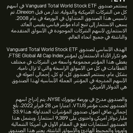
يستثمر صندوق Vanguard Total World Stock ETF في أسهم
كل من الشركات الأمريكية والدولية. تدار من قبل Direxion، تم
تأسيس هذا الصندوق المتداول في البورصة في عام 2008.
يسعى الاستثمار إلى تتبع أداء مؤشر قياسي يقيس العائد
الاستثماري لأسهم الشركات الموجودة في الأسواق المتقدمة
والناشئة في جميع أنحاء العالم.
الهدف الأساسي لصندوق Vanguard Total World Stock ETF
هو تكرار الأداء الاستثماري لمؤشر FTSE Global All Cap Index.
يغطي هذا المؤشر مجموعة واسعة من الشركات في مختلف
القطاعات في كل من الأسواق الراسخة والتي لا تزال نامية.
بشكل عام، يستثمر الصندوق كل، أو كل، إجمالي أصوله في
الأسهم المدرجة في المؤشر. العملة الأساسية لهذا الصندوق
هي الدولار الأمريكي.
والصندوق مدرج في بورصة نيويورك NYSE، يتم إدراج أسهم
الصندوق تحت مؤشر VT.US. اعتبارا من 28 فبراير 2022، بلغ
إجمالي صافي أصول صندوق المؤشرات المتداولة هذا 33.9
مليار دولار أمريكي واحتوى على 9,389 استثمارا. ويشمل هذا
الصندوق استثمارات تقع في المقام الأول في أمريكا الشمالية
وأوروبا والمحيط الهادئ والأسواق الناشئة. يعتبر هذا الصندوق
السعر الحالي لـ VT.US هو 161.30‎$‎ دولار