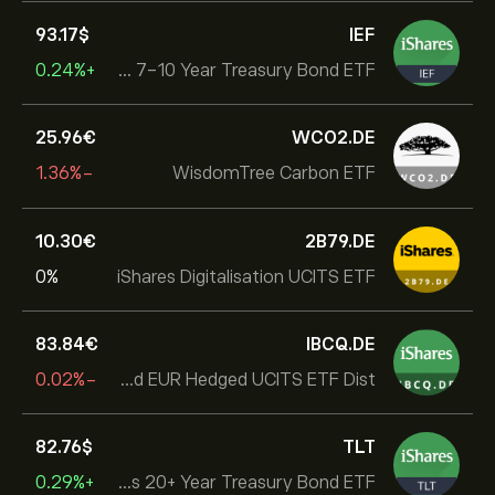
93.17‎$‎
IEF
+0.24%
iShares 7-10 Year Treasury Bond ETF
25.96‎€‎
WCO2.DE
-1.36%
WisdomTree Carbon ETF
10.30‎€‎
2B79.DE
0%
iShares Digitalisation UCITS ETF
83.84‎€‎
IBCQ.DE
-0.02%
iShares Global Corp Bond EUR Hedged UCITS ETF Dist
82.76‎$‎
TLT
+0.29%
iShares 20+ Year Treasury Bond ETF