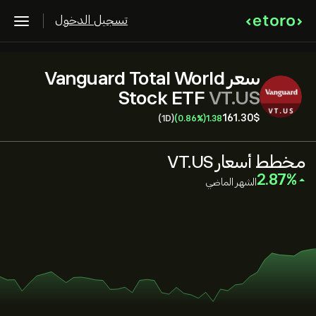
تسجيل الدخول
سعر Vanguard Total World
Stock ETF
VT.US
161.30‎$‎
(1D)
(0.86%)
1.38
مخطط أسعار VT.US
‎2.87‎
الشهر الماضي