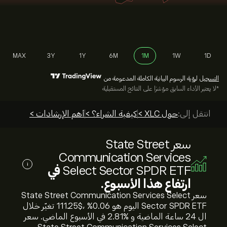
MAX
3Y
1Y
6M
1M
1W
1D
التسجيل
لرؤية الرسوم البيانية الكاملة المدعومة من
*لا يعتبر الأداء السابق مؤشرًا على النتائج المستقبلية
انتقل إلى:
حول XLC >
كيفية الشراء؟ >
أهم الإرشادات >
سعر State Street
Communication Services
i
Select Sector SPDR ETF
في
ارتفاع هذا الأسبوع.
سعر State Street Communication Services Select
Sector SPDR ETF اليوم هو 111.25‎$‎، %‎0.06‎ تغيّر خلال
ال 24 ساعة الماضية و %‎2.81‎ في الأسبوع الماضي. سعر