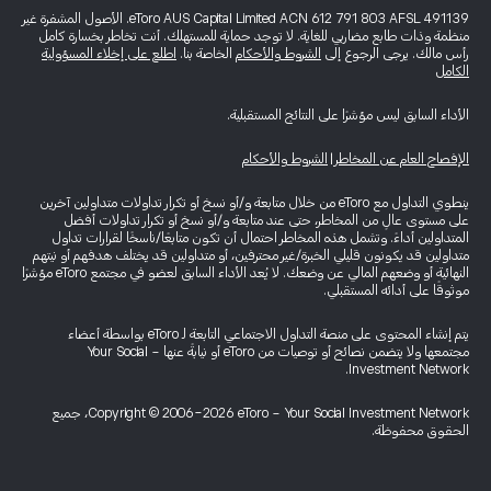
eToro AUS Capital Limited ACN 612 791 803 AFSL 491139. الأصول المشفرة غير
منظمة وذات طابع مضاربي للغاية. لا توجد حماية للمستهلك. أنت تخاطر بخسارة كامل
رأس مالك. يرجى الرجوع إلى
الشروط والأحكام
الخاصة بنا.
اطلع على إخلاء المسؤولية
الكامل
الأداء السابق ليس مؤشرًا على النتائج المستقبلية.
الإفصاح العام عن المخاطر
|
الشروط والأحكام
ينطوي التداول مع eToro من خلال متابعة و/أو نسخ أو تكرار تداولات متداولين آخرين
على مستوى عالٍ من المخاطر، حتى عند متابعة و/أو نسخ أو تكرار تداولات أفضل
المتداولين أداءً. وتشمل هذه المخاطر احتمال أن تكون متابعًا/ناسخًا لقرارات تداول
متداولين قد يكونون قليلي الخبرة/غير محترفين، أو متداولين قد يختلف هدفهم أو نيتهم
النهائية أو وضعهم المالي عن وضعك. لا يُعد الأداء السابق لعضو في مجتمع eToro مؤشرًا
موثوقًا على أدائه المستقبلي.
يتم إنشاء المحتوى على منصة التداول الاجتماعي التابعة لـ eToro بواسطة أعضاء
مجتمعها ولا يتضمن نصائح أو توصيات من eToro أو نيابةً عنها - Your Social
Investment Network.
Copyright © 2006-2026 eToro - Your Social Investment Network، جميع
الحقوق محفوظة.