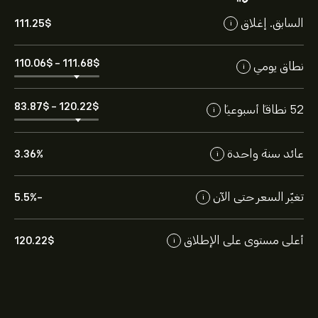
السابق. إغلاق
111.25‎$‎
i
110.06‎$‎
-
111.68‎$‎
نطاق يومي
i
83.87‎$‎
-
120.22‎$‎
52 نطاقاً أسبوعياً
i
عائد سنة واحدة
3.36%
i
تغيّر السعر حتى الآن
-5.5%
i
أعلى مستوى على الإطلاق
120.22‎$‎
i