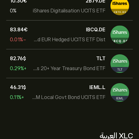
10.30‎€‎
2B79.DE
0%
iShares Digitalisation UCITS ETF
83.84‎€‎
IBCQ.DE
-0.01%
iShares Global Corp Bond EUR Hedged UCITS ETF Dist
82.76‎$‎
TLT
+0.29%
iShares 20+ Year Treasury Bond ETF
46.31‎$‎
IEML.L
+0.11%
iShares J.P. Morgan EM Local Govt Bond UCITS ETF
XLC العربية