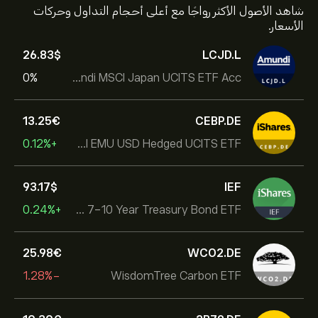
شاهد الأصول الأكثر رواجًا مع أعلى أحجام التداول وحركات
الأسعار.
26.83‎$‎
LCJD.L
0%
Amundi MSCI Japan UCITS ETF Acc
13.25‎€‎
CEBP.DE
+0.12%
iShares VII PLC - iShares MSCI EMU USD Hedged UCITS ETF
93.17‎$‎
IEF
+0.24%
iShares 7-10 Year Treasury Bond ETF
25.98‎€‎
WCO2.DE
-1.28%
WisdomTree Carbon ETF