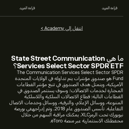
قراءة المزيد
قراءة المزيد
انتقل إلى Academy >
ما هي
State Street Communication
Services Select Sector SPDR ETF
؟
السعر الحالي لـ XLC هو 111.25‎$‎ دولار
The Communication Services Select Sector SPDR
Fund هو صندوق مؤشرات يتم تداوله في الولايات المتحدة
الأمريكية، ويتمثل هدف الصندوق في تتبع مؤشر القطاعات
المختارة لخدمات الاتصالات؛ وسوف يستثمر الصندوق في
أعلى سعر على الإطلاق لـ State Street Communication
القطاعات التالية: قطاع الاتصالات السلكية واللاسلكية
Services Select Sector SPDR ETF هو 120.22‎$‎ دولار
المتنوعة، ووسائل الإعلام، والترفيه، ووسائل وخدمات الاتصال
التفاعلية. تأسس الصندوق عام 2018. وتم إدراجهفي بورصة
نيويورك تحت الرمزXLC. يمكنك مراقبة السهم من خلال
حدد الإطار الزمني "1 يوم" أو "1 أسبوع" على مخطط eToro وقم
محفظتك الاستثمارية عبر منصة eToro.
بالتصغير لرؤية تحركات الأسعار التاريخية لـ State Street