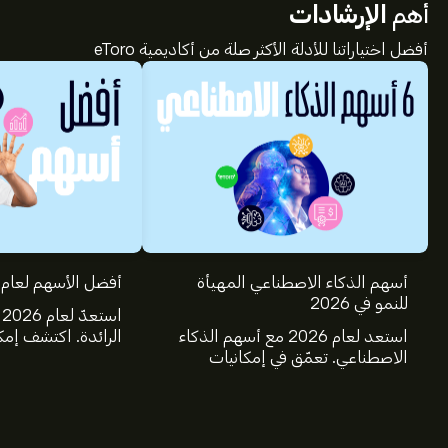
أهم
الإرشادات
أفضل اختياراتنا للأدلة الأكثر صلة من أكاديمية eToro
أسهم الذكاء الاصطناعي المهيأة
أفضل الأسهم لعام 2025
للنمو في 2026
ا
استعد لعام 2026 مع أسهم الذكاء
الرائدة. اكتشف إمك
الاصطناعي. تعمّق في إمكانيات
ومايكروسوفت، وجي
شركات Nvidia وBroadcom
وTSMC، وكوستك
وCrowdStrike وArista Networks
خلال تحليل خبراء eToro.
وAmphenol، من خلال تحليل خبراء
eToro.