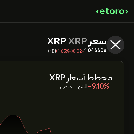
سعر XRP
XRP
1.04660‎$‎
(1D)
(-1.65%)
-0.02
مخطط أسعار XRP
‎-9.10‎
الشهر الماضي