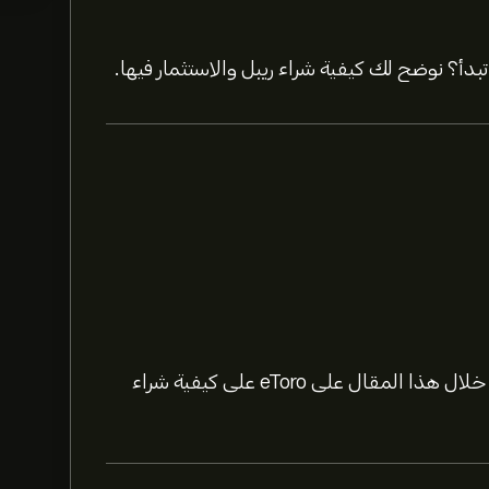
بدأ؟ نوضح لك كيفية شراء ريبل والاستثمار فيها.
تُعد عملة بيتكوين أكبر عملة رقمية في العالم. تعرّف من خلال هذا المقال على eToro على كيفية شراء
حدد الإطار الزمني "1 يوم" أو "1 أسبوع" على مخطط eToro وقم بالتصغير لرؤية تحركات الأسعار التاريخية لـ