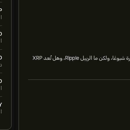
P
ا
D
ال
D
تُعد العملة المُشفرة XRP إحدى أكثر العملات المشفرة شيوعًا، ولكن ما الريبل Ripple، وهل تُعد XRP
د
D
ال
Y
ال