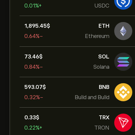
+0.01%
USDC
1,895.45‎$‎
ETH
-0.64%
Ethereum
73.46‎$‎
SOL
-0.84%
Solana
593.07‎$‎
BNB
-0.32%
Build and Build
0.33‎$‎
TRX
+0.22%
TRON