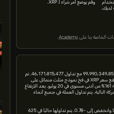
ستخدام
وقم بوضع أمر شراء لـ XRP.
 لديك.
ت الخاصة بنا على
Academy
.
تُعد عملة XRP عملة مشفرة. يبلغ عرض XRP الحالي 99،990،349،851 مع تداول 46،171،815،477. تم
إطلاق هذه العلملة وتداولها لأول مرة في عام 2013. يقع سعر XRP في فخ نموذج مثلث متماثل على
الرسم البياني لكل 4 ساعات ، متماسكًا بعد ارتفاع بنسبة 161٪ من أدنى مستوى في 20 يوليو. بعد الارتفاع
حركة التالية. يتم تداول العملة في جميع أنحاء
آخر سعر معروف لـ XRP هو 0.61704508 دولارًا أمريكيًا وانخفض إلى -0.78. يتم تداولها حاليًا في 625