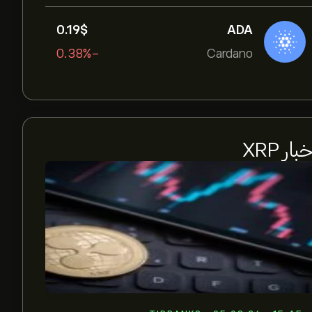
0.19‎$‎
ADA
-0.38%
Cardano
بار XRP