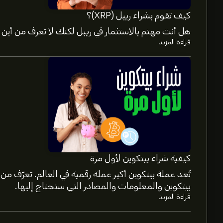
كيف تقوم بشراء ريبل (XRP)؟
هل أنت مهتم بالاستثمار في ريبل لكنك لا تعرف من أين ت
قراءة المزيد
السعر الحالي لـ XRP هو 1.04660‎$‎ دولار
القيمة السوقية لـ XRP هي 65.39B‎$‎ دولار
أعلى سعر على الإطلاق لـ XRP هو 3.66540‎$‎ دولار
كيفية شراء بيتكوين لأول مرة
حجم تداول XRP على مدار 24 ساعة يُقدّر بـ 1.19B
بيتكوين والمعلومات والمصادر التي ستحتاج إليها.
قراءة المزيد