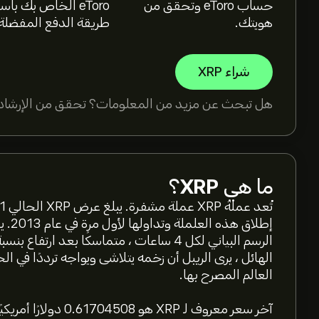
حساب eToro وتحقق من
eToro الخاص بك با
هويتك.
طريقة الدفع المفضلة
شراء XRP
هل تبحث عن مزيد من المعلومات؟ تحقق من الإرشادا
ما هي
XRP
؟
الهائل ، يرى الريبل أن زخمه يتلاشى ويواجه ترددًا في ال
العالم المصرح بها.