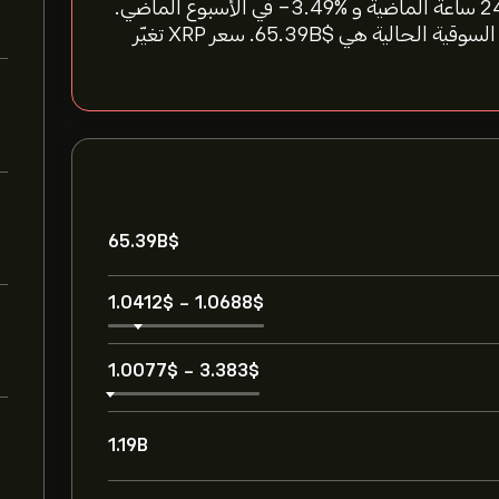
سعر XRP اليوم هو 1.04660‎$‎، %‎-1.65‎ تغيّر خلال ال 24 ساعة الماضية و %‎-3.49‎ في الأسبوع الماضي.
حجم التداول في ال 24 ساعة XRP هو 1.19B وقيمتها السوقية الحالية هي 65.39B‎$‎. سعر XRP تغيّر
65.39B‎$‎
1.0412‎$‎
-
1.0688‎$‎
1.0077‎$‎
-
3.383‎$‎
1.19B