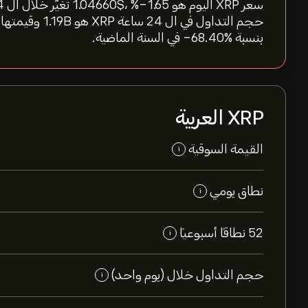
بنسبة %‎-68.40‎ في السنة الماضية.
XRP العربية
القيمة السوقية
i
نطاق يومي
i
52 نطاقاً أسبوعياً
i
حجم التداول خلال (يوم واحد)
i