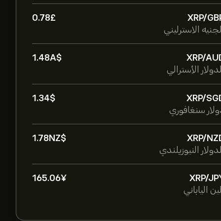
0.78‎£‎
XRP/GB
لجنيه الاسترليني
1.48‎A$‎
XRP/AU
دولار الأسترالي
1.34‎$‎
XRP/SG
ولار سنغافوري
1.78‎NZ$‎
XRP/NZ
دولار النيوزيلندي
165.06‎¥‎
XRP/JP
ين الياباني