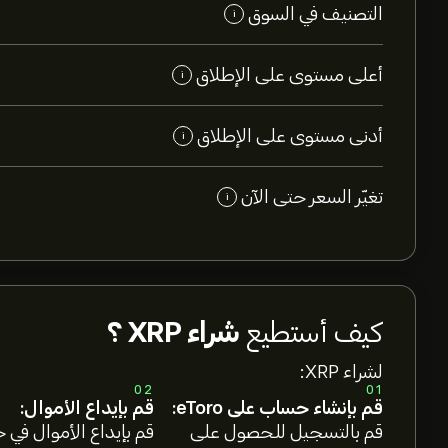
التصنيف في السوق
i
أعلى مستوى على الإطلاق
i
أدنى مستوى على الإطلاق
i
تغيّر السعر حتى الآن
i
كيف أستطيع
شراء XRP ؟
لشراء XRP:
02
01
قم بإنشاء حساب على eToro:
قم بإيداع الأموال:
قم بالتسجيل للحصول على
قم بإيداع الأموال في