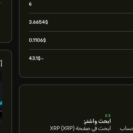
6
3.6654‎$‎
0.1106‎$‎
-43.1‎$‎
أخ
03
ابحث واشترِ:
 حساب
ابحث في صفحة XRP (XRP)