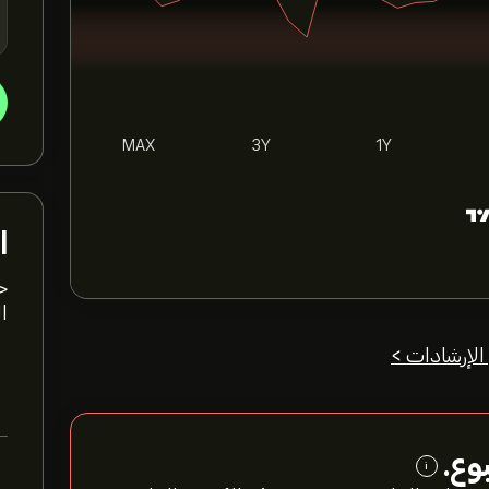
MAX
3Y
1Y
ا
ا
الإرشادات >
وع.
i