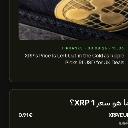
TIPRANKS • 03.08.26 • 15:36
XRP’s Price Is Left Out in the Cold as Ripple
Picks RLUSD for UK Deals
ا هو سعر
1 XRP
؟
0.91‎€‎
XRP/EU
يورو