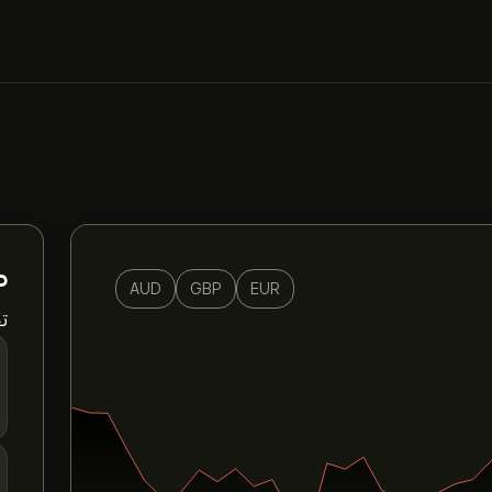
م
AUD
GBP
EUR
ت