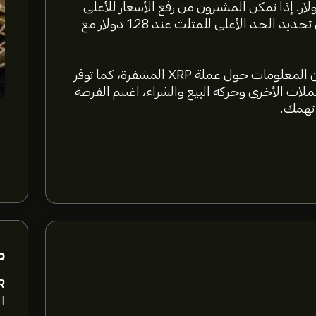
أسواق النشطة مع تداول 2،259،581،632.04 دولار. إذا تمكن المشترون من رفع الأسعار للأعلى
مقابل التوزيع الطاغي للبائعين، فقد يأمل سعر XRP في تحديد الحد الأعلى للمثلث عند 1.28 دولار مع
يمكنك الآن القيام بزيارة eToro للحصول على المزيد من المعلومات حول عملة XRP المشفرة، كما توفر
ول العملات الأخرى وحركة البيع والشراء، اغتنم الفرصة
 تهمك.
م
R
ال