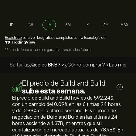
1D
1W
1M
6M
1Y
3Y
MAX
Regístrate
para ver los gráficos completos con la tecnología de
*El rendimiento pasado no garantiza resultados futuros.
Saltar a:
¿Qué es BNB? >
¿Cómo comprar? >
Las mejores
El precio de Build and Build
i
sube esta semana.
El precio de Build and Build hoy es de 592.24‎$‎,
con un cambio del ‎0.09‎% en las últimas 24 horas
y del ‎2.99‎% en la última semana. El volumen de
negociación de Build and Build en las últimas 24
horas asciende a 1.37B, mientras que su
capitalización de mercado actual es de 78.9B‎$‎. En