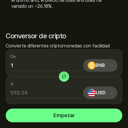
el último año, el precio de Build and Build ha
variado un ‎-26.18‎%.
Conversor de cripto
Convierte diferentes criptomonedas con facilidad
De
BNB
A
USD
Empezar