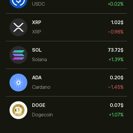
USDC
+0.02%
XRP
1.02‎$‎
XRP
-0.98%
SOL
73.72‎$‎
Solana
+1.39%
ADA
0.20‎$‎
Cardano
-1.45%
DOGE
0.07‎$‎
Dogecoin
+1.07%