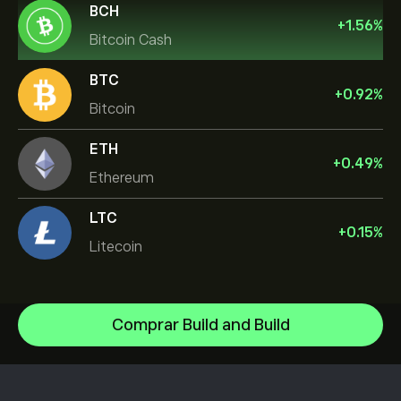
BCH
+
1.56
%
Bitcoin Cash
BTC
+
0.92
%
Bitcoin
ETH
+
0.49
%
Ethereum
LTC
+
0.15
%
Litecoin
Comprar Build and Build
XRP
Cardano
Centro de ayuda
Litecoin
Cómo realizar un depósito