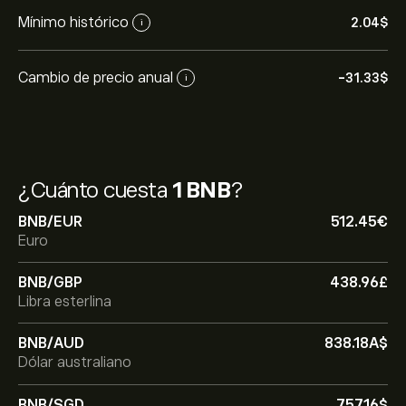
Mínimo histórico
2.04‎$‎
i
Cambio de precio anual
-31.33‎$‎
i
¿Cuánto cuesta
1 BNB
?
BNB/EUR
512.45‎€‎
Euro
BNB/GBP
438.96‎£‎
Libra esterlina
BNB/AUD
838.18‎A$‎
Dólar australiano
BNB/SGD
757.16‎$‎