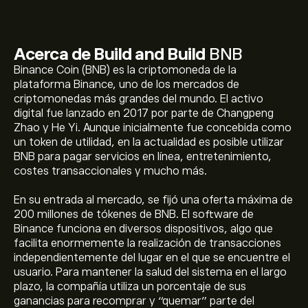
Acerca de Build and Build
BNB
Binance Coin (BNB) es la criptomoneda de la
plataforma Binance, uno de los mercados de
criptomonedas más grandes del mundo. El activo
digital fue lanzado en 2017 por parte de Changpeng
Zhao y He Yi. Aunque inicialmente fue concebida como
un token de utilidad, en la actualidad es posible utilizar
BNB para pagar servicios en línea, entretenimiento,
El precio actual de BNB es de 592.24‎$‎
costes transaccionales y mucho más.
En su entrada al mercado, se fijó una oferta máxima de
200 millones de tókenes de BNB. El software de
La capitalización bursátil de Build and Build se sitúa en
Binance funciona en diversos dispositivos, algo que
78.9B‎$‎
facilita enormemente la realización de transacciones
independientemente del lugar en el que se encuentre el
usuario. Para mantener la salud del sistema en el largo
El precio máximo histórico de Build and Build alcanza los
plazo, la compañía utiliza un porcentaje de sus
1,374.99‎$‎
ganancias para recomprar y “quemar” parte del