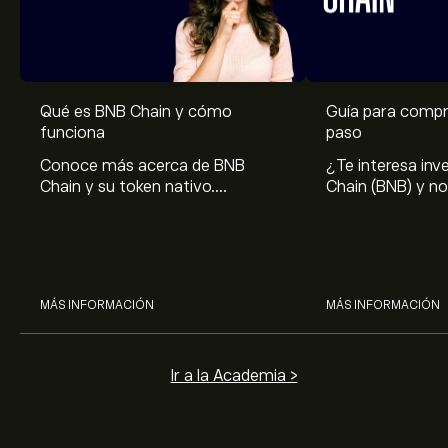
Qué es BNB Chain y cómo
Guía para compr
funciona
paso
Conoce más acerca de BNB
¿Te interesa inv
Chain y su token nativo.
Chain (BNB) y n
Descubre cómo funciona, su
empezar? Te gui
historia, pronósticos de precios y
proceso para c
potencial de inversión.
MÁS INFORMACIÓN
MÁS INFORMACIÓN
Ir a la Academia >