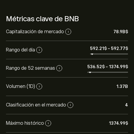
Métricas clave de BNB
Capitalización de mercado
78.9B‎$‎
i
592.21‎$‎
-
592.77‎$‎
Rango del día
i
536.52‎$‎
-
1374.99‎$‎
Rango de 52 semanas
i
Volumen (1D)
1.37B
i
Clasificación en el mercado
4
i
Máximo histórico
1374.99‎$‎
i