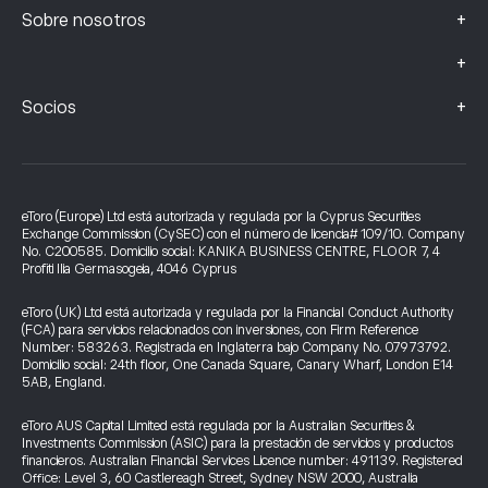
+
Sobre nosotros
+
+
Socios
eToro (Europe) Ltd está autorizada y regulada por la Cyprus Securities
Exchange Commission (CySEC) con el número de licencia# 109/10. Company
No. C200585. Domicilio social: KANIKA BUSINESS CENTRE, FLOOR 7, 4
Profiti Ilia Germasogeia, 4046 Cyprus
eToro (UK) Ltd está autorizada y regulada por la Financial Conduct Authority
(FCA) para servicios relacionados con inversiones, con Firm Reference
Number: 583263. Registrada en Inglaterra bajo Company No. 07973792.
Domicilio social: 24th floor, One Canada Square, Canary Wharf, London E14
5AB, England.
eToro AUS Capital Limited está regulada por la Australian Securities &
Investments Commission (ASIC) para la prestación de servicios y productos
financieros. Australian Financial Services Licence number: 491139. Registered
Office: Level 3, 60 Castlereagh Street, Sydney NSW 2000, Australia