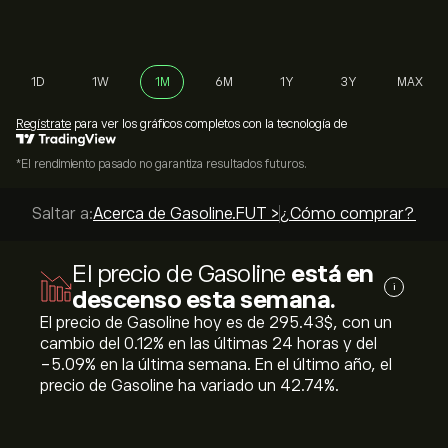
1D
1W
1M
6M
1Y
3Y
MAX
Regístrate
para ver los gráficos completos con la tecnología de
*El rendimiento pasado no garantiza resultados futuros.
Saltar a:
Acerca de Gasoline.FUT >
¿Cómo comprar? >
La
El precio de Gasoline
está en
i
descenso esta semana.
El precio de Gasoline hoy es de 295.43‎$‎, con un
cambio del ‎0.12‎% en las últimas 24 horas y del
‎-5.09‎% en la última semana. En el último año, el
precio de Gasoline ha variado un ‎42.74‎%.