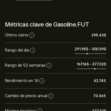
Métricas clave de Gasoline.FUT
Último cierre
295.43‎$‎
i
291.95‎$‎
-
300.59‎$‎
Rango del día
i
167.16‎$‎
-
377.32‎$‎
Rango de 52 semanas
i
Rendimiento en 1A
42.74%
i
Cambio de precio anual
73.46%
i
Máximo histórico
i