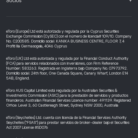
+
Socios
eToro (Europe) Ltd está autorizada y regulada por la Cyprus Securities
Exchange Commission (CySEC) con el número de licencia# 109/10. Company
No. C200585. Domicilio social: KANIKA BUSINESS CENTRE, FLOOR 7, 4
Profiti Ilia Germasogeia, 4046 Cyprus
eToro (UK) Ltd está autorizada y regulada por la Financial Conduct Authority
(FCA) para servicios relacionados con inversiones, con Firm Reference
Number: 583263. Registrada en Inglaterra bajo Company No. 07973792.
Domicilio social: 24th floor, One Canada Square, Canary Wharf, London E14
5AB, England.
eToro AUS Capital Limited está regulada por la Australian Securities &
Investments Commission (ASIC) para la prestación de servicios y productos
financieros. Australian Financial Services Licence number: 491139. Registered
Office: Level 3, 60 Castlereagh Street, Sydney NSW 2000, Australia
eToro (Seychelles) Ltd. cuenta con licencia de la Financial Services Authority
Seychelles ("FSAS") para prestar servicios de broker-dealer bajo el Securities
Act 2007 License #SD076