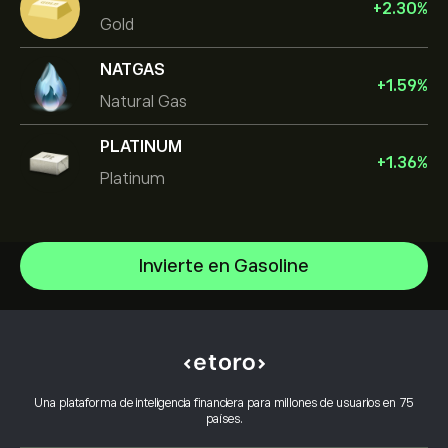
+
2.30
%
Gold
NATGAS
+
1.59
%
Natural Gas
PLATINUM
+
1.36
%
Platinum
Invierte en Gasoline
Oil
Gold
Centro de ayuda
Silver
Cómo realizar un depósito
Cómo funciona el CopyTrading
Copper
Cómo retirar fondos
Inversión responsable
Natural Gas
Por qué elegir eToro
Abrir una cuenta
Una plataforma de inteligencia financiera para millones de usuarios en 75
¿Qué es el apalancamiento y el margen?
Platinum
países.
Opiniones sobre eToro
Cómo verificar tu cuenta
Política de cookies
Explicación de la compra y venta