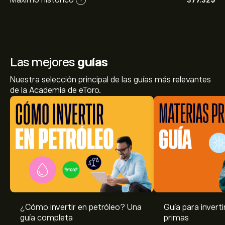
377.32‎$‎
Las mejores
guías
Nuestra selección principal de las guías más relevantes
de la Academia de eToro.
El precio actual de Gasoline.FUT es de 295.43‎$‎
¿Cómo invertir en petróleo? Una
Guía para invert
guía completa
primas