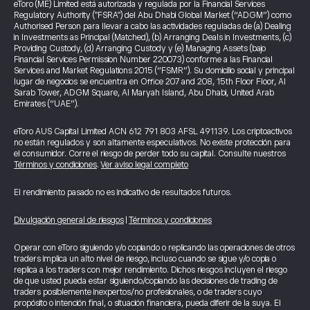
eToro (ME) Limited está autorizada y regulada por la Financial Services
Regulatory Authority ("FSRA") del Abu Dhabi Global Market (“ADGM”) como
Authorised Person para llevar a cabo las actividades reguladas de (a) Dealing
in Investments as Principal (Matched), (b) Arranging Deals in Investments, (c)
Providing Custody, (d) Arranging Custody y (e) Managing Assets (bajo
Financial Services Permission Number 220073) conforme a las Financial
Services and Market Regulations 2015 (“FSMR”). Su domicilio social y principal
lugar de negocios se encuentra en Office 207 and 208, 15th Floor Floor, Al
Sarab Tower, ADGM Square, Al Maryah Island, Abu Dhabi, United Arab
Emirates (“UAE”).
eToro AUS Capital Limited ACN 612 791 803 AFSL 491139. Los criptoactivos
no están regulados y son altamente especulativos. No existe protección para
el consumidor. Corre el riesgo de perder todo su capital. Consulte nuestros
Términos y condiciones
.
Ver aviso legal completo
El rendimiento pasado no es indicativo de resultados futuros.
Divulgación general de riesgos
|
Términos y condiciones
Operar con eToro siguiendo y/o copiando o replicando las operaciones de otros
traders implica un alto nivel de riesgo, incluso cuando se sigue y/o copia o
replica a los traders con mejor rendimiento. Dichos riesgos incluyen el riesgo
de que usted pueda estar siguiendo/copiando las decisiones de trading de
traders posiblemente inexpertos/no profesionales, o de traders cuyo
propósito o intención final, o situación financiera, pueda diferir de la suya. El