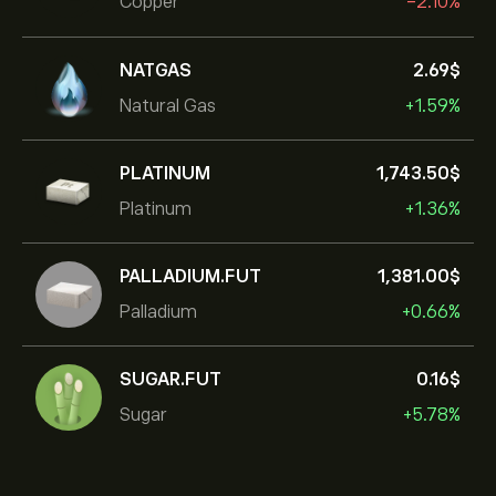
Copper
-2.10%
NATGAS
2.69‎$‎
Natural Gas
+1.59%
PLATINUM
1,743.50‎$‎
Platinum
+1.36%
PALLADIUM.FUT
1,381.00‎$‎
Palladium
+0.66%
SUGAR.FUT
0.16‎$‎
Sugar
+5.78%