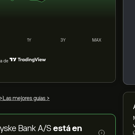
1Y
3Y
MAX
ía de
>
Las mejores guías >
 Jyske Bank A/S
está en
i