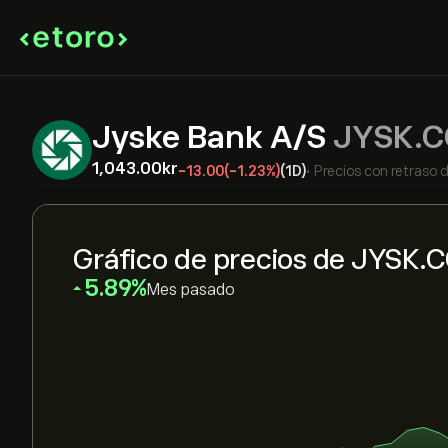
Jyske Bank A/S
JYSK.C
1,043.00‎kr‎
-13.00
(-1.23%)
(1D)
•
Precios con retraso 
Gráfico de precios de JYSK.
‎5.89‎
Mes pasado