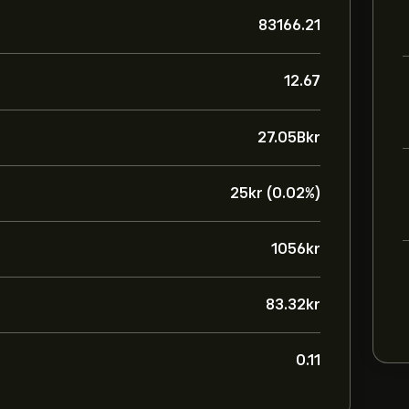
83166.21
12.67
27.05B‎kr‎
25‎kr‎ (0.02%)
1056‎kr‎
83.32‎kr‎
0.11