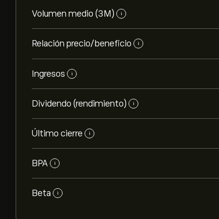
Volumen medio (3M)
i
Relación precio/beneficio
i
Ingresos
i
Dividendo (rendimiento)
i
Último cierre
i
BPA
i
Beta
i