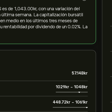
es de 1,043.00‎kr‎, con una variación del
la última semana. La capitalización bursátil
umen medio en los últimos tres meses de
u rentabilidad por dividendo de un 0.02%. La
57.14B‎kr‎
1029‎kr‎
-
1048‎kr‎
448.72‎kr‎
-
1061‎kr‎