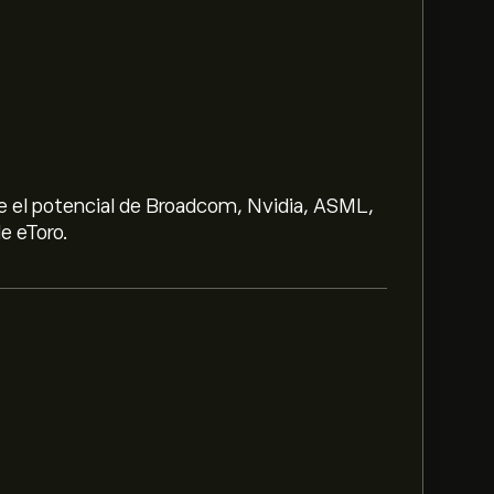
e el potencial de Broadcom, Nvidia, ASML,
e eToro.
e 1,043.00‎kr‎.
ske Bank A/S es de 1,043.00‎kr‎.
Regístrate
previsiones de los analistas.