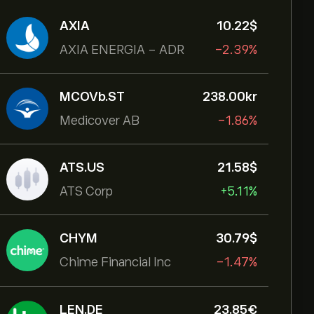
AXIA
10.22‎$‎
AXIA ENERGIA - ADR
-2.39%
MCOVb.ST
238.00‎kr‎
Medicover AB
-1.86%
ATS.US
21.58‎$‎
ATS Corp
+5.11%
CHYM
30.79‎$‎
Chime Financial Inc
-1.47%
LEN.DE
23.85‎€‎