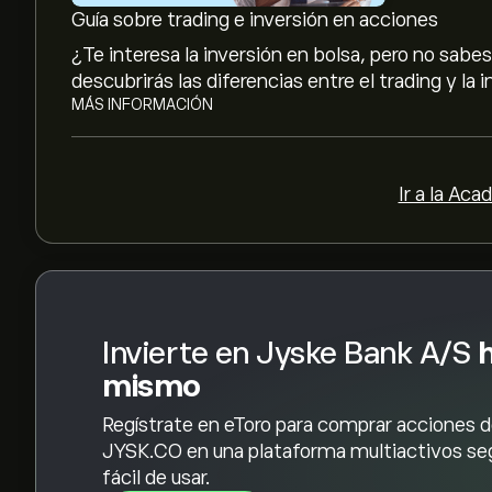
Guía sobre trading e inversión en acciones
Las previsiones de los analistas para las accion
¿Te interesa la inversión en bolsa, pero no sab
tendencias del mercado, los estados financieros
descubrirás las diferencias entre el trading y la 
previsiones más recientes para conocer la evoluc
MÁS INFORMACIÓN
La capitalización bursátil de Jyske Bank A/S se s
Ir a la Aca
Invierte en Jyske Bank A/S
mismo
Regístrate en eToro para comprar acciones 
JYSK.CO en una plataforma multiactivos se
fácil de usar.