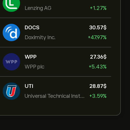
Lenzing AG
+1.27%
DOCS
30.57‎$‎
Doximity Inc.
+47.97%
WPP
27.36‎$‎
WPP plc
+5.43%
UTI
28.87‎$‎
Universal Technical Institut
+3.59%