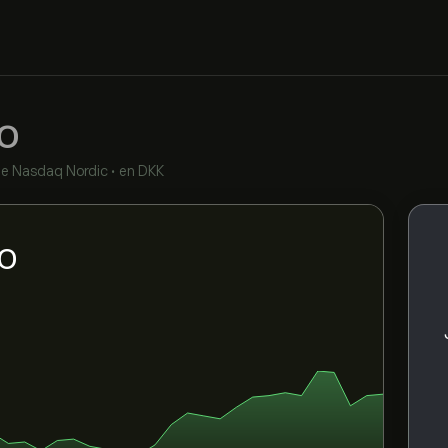
O
de
Nasdaq Nordic
•
en DKK
CO