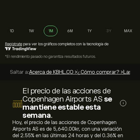
1D
1W
1M
6M
1Y
3Y
MAX
Regístrate
para ver los gráficos completos con la tecnología de
*El rendimiento pasado no garantiza resultados futuros.
Saltar a:
Acerca de KBHL.CO >
¿Cómo comprar? >
Las mej
El precio de las acciones de
Copenhagen Airports AS
se
i
mantiene estable esta
semana
.
Hoy, el precio de las acciones de Copenhagen
Airports AS es de 5,640.00‎kr‎, con una variación
del ‎2.55‎% en las últimas 24 horas y del ‎0.36‎% en