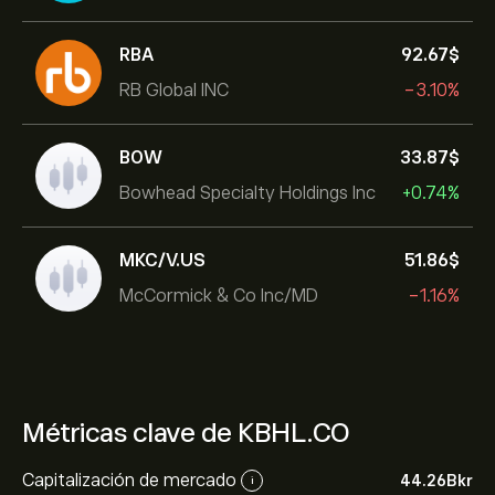
RBA
92.67‎$‎
RB Global INC
-3.10%
BOW
33.87‎$‎
Bowhead Specialty Holdings Inc
+0.74%
MKC/V.US
51.86‎$‎
McCormick & Co Inc/MD
-1.16%
Métricas clave de KBHL.CO
Capitalización de mercado
44.26B‎kr‎
i