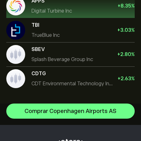
APPS
+
8.35
%
Digital Turbine Inc
TBI
+
3.03
%
TrueBlue Inc
SBEV
+
2.80
%
Splash Beverage Group Inc
CDTG
+
2.63
%
CDT Environmental Technology Investment Holdings L
Comprar Copenhagen Airports AS
Micron Technology, Inc.
Space Exploration Technologies Corp
Centro de ayuda
Alphabet Inc Class A
Cómo realizar un depósito
Cómo funciona el CopyTrading