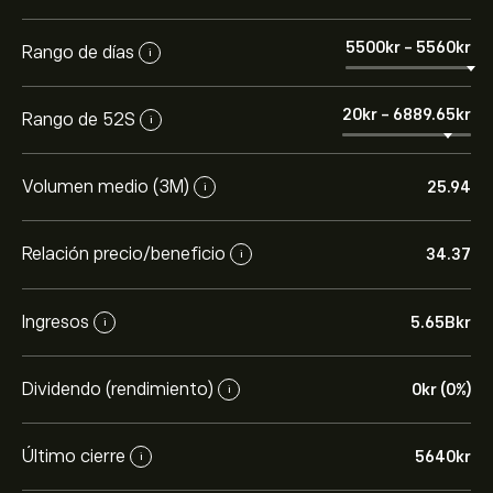
5500‎kr‎
-
5560‎kr‎
Rango de días
i
20‎kr‎
-
6889.65‎kr‎
Rango de 52S
i
Volumen medio (3M)
25.94
i
Relación precio/beneficio
34.37
i
Ingresos
5.65B‎kr‎
i
Dividendo (rendimiento)
0‎kr‎ (0%)
i
Último cierre
5640‎kr‎
i