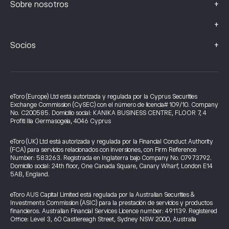
+
Sobre nosotros
+
+
Socios
eToro (Europe) Ltd está autorizada y regulada por la Cyprus Securities
Exchange Commission (CySEC) con el número de licencia# 109/10. Company
No. C200585. Domicilio social: KANIKA BUSINESS CENTRE, FLOOR 7, 4
Profiti Ilia Germasogeia, 4046 Cyprus
eToro (UK) Ltd está autorizada y regulada por la Financial Conduct Authority
(FCA) para servicios relacionados con inversiones, con Firm Reference
Number: 583263. Registrada en Inglaterra bajo Company No. 07973792.
Domicilio social: 24th floor, One Canada Square, Canary Wharf, London E14
5AB, England.
eToro AUS Capital Limited está regulada por la Australian Securities &
Investments Commission (ASIC) para la prestación de servicios y productos
financieros. Australian Financial Services Licence number: 491139. Registered
Office: Level 3, 60 Castlereagh Street, Sydney NSW 2000, Australia