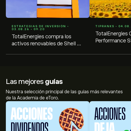
ESTRATEGIAS DE INVERSIÓN •
TIPRANKS • 04.08.
03.08.26 • 09:20
TotalEnergies 
TotalEnergies compra los
Performance Sh
activos renovables de Shell en
Managers and
Europa, incluida España
Representativ
Las mejores
guías
Nuestra selección principal de las guías más relevantes
de la Academia de eToro.