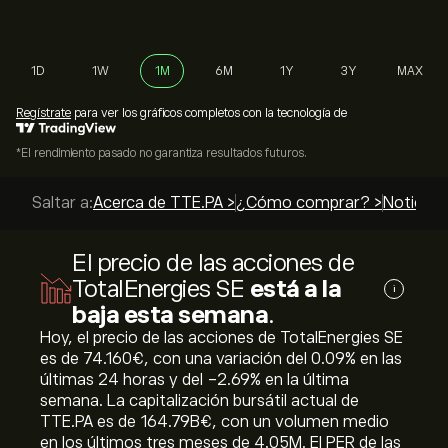
1D
1W
1M
6M
1Y
3Y
MAX
Regístrate
para ver los gráficos completos con la tecnología de
*El rendimiento pasado no garantiza resultados futuros.
Saltar a:
Acerca de TTE.PA >
¿Cómo comprar? >
Noticias 
El precio de las acciones de
TotalEnergies SE
está a la
i
baja esta semana
.
Hoy, el precio de las acciones de TotalEnergies SE
es de 74.160‎€‎, con una variación del ‎0.09‎% en las
últimas 24 horas y del ‎-2.69‎% en la última
semana. La capitalización bursátil actual de
TTE.PA es de 164.79B‎€‎, con un volumen medio
en los últimos tres meses de 4.05M. El PER de las