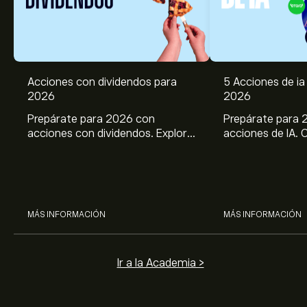
Acciones con dividendos para
5 Acciones de ia 
2026
2026
Prepárate para 2026 con
Prepárate para 
acciones con dividendos. Explora
acciones de IA. 
el potencial de J&J, Chevron,
potencial de Br
Coca Cola, Verizon, P&G y
ASML, AMD, SMCI
McDonald’s con el análisis
los análisis expe
experto de eToro.
MÁS INFORMACIÓN
MÁS INFORMACIÓN
Ir a la Academia >