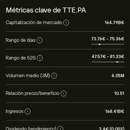
Métricas clave de TTE.PA
Capitalización de mercado
164.79B‎€‎
i
73.76‎€‎
-
75.36‎€‎
Rango de días
i
47.57‎€‎
-
81.33‎€‎
Rango de 52S
i
Volumen medio (3M)
4.05M
i
Relación precio/beneficio
10.51
i
Ingresos
168.41B‎€‎
i
Dividendo (rendimiento)
3.4‎€‎ (0.05%)
i