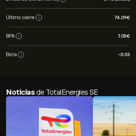
Último cierre
74.09‎€‎
i
BPA
7.05‎€‎
i
Beta
-0.03
i
Noticias
de TotalEnergies SE