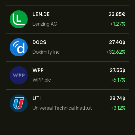
LEN.DE
23.85‎€‎
Lenzing AG
+1.27%
DOCS
27.40‎$‎
Doximity Inc.
+32.62%
WPP
27.55‎$‎
WPP plc
+6.17%
UTI
28.74‎$‎
Universal Technical Institut
+3.12%