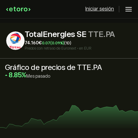
Iniciar sesión
TotalEnergies SE
TTE.PA
74.160‎€‎
0.07
(0.09%)
(1D)
Precios con retraso de
Euronext
•
en EUR
Gráfico de precios de TTE.PA
‎8.85‎
Mes pasado