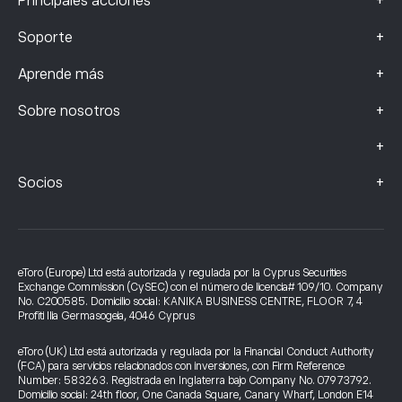
+
Principales acciones
+
Soporte
+
Aprende más
+
Sobre nosotros
+
+
Socios
eToro (Europe) Ltd está autorizada y regulada por la Cyprus Securities
Exchange Commission (CySEC) con el número de licencia# 109/10. Company
No. C200585. Domicilio social: KANIKA BUSINESS CENTRE, FLOOR 7, 4
Profiti Ilia Germasogeia, 4046 Cyprus
eToro (UK) Ltd está autorizada y regulada por la Financial Conduct Authority
(FCA) para servicios relacionados con inversiones, con Firm Reference
Number: 583263. Registrada en Inglaterra bajo Company No. 07973792.
Domicilio social: 24th floor, One Canada Square, Canary Wharf, London E14