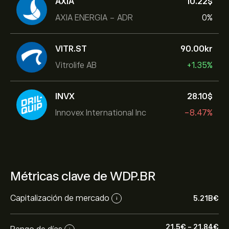
AXIA
10.22‎$‎
AXIA ENERGIA - ADR
0%
VITR.ST
90.00‎kr‎
Vitrolife AB
+1.35%
INVX
28.10‎$‎
Innovex International Inc
-8.47%
Métricas clave de WDP.BR
Capitalización de mercado
5.21B‎€‎
i
21.5‎€‎
-
21.84‎€‎