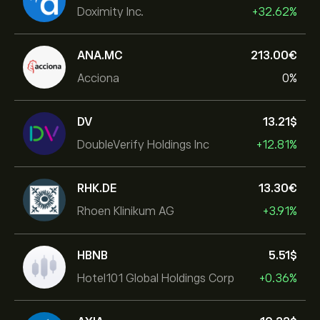
Doximity Inc.
+32.62%
ANA.MC
213.00‎€‎
Acciona
0%
DV
13.21‎$‎
DoubleVerify Holdings Inc
+12.81%
RHK.DE
13.30‎€‎
Rhoen Klinikum AG
+3.91%
HBNB
5.51‎$‎
Hotel101 Global Holdings Corp
+0.36%