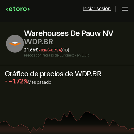
Iniciar sesión
Warehouses De Pauw NV
WDP.BR
21.66‎€‎
-0.16
(-0.73%)
(1D)
Precios con retraso de
Euronext
•
en EUR
Gráfico de precios de WDP.BR
‎-1.72‎
Mes pasado