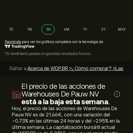
1D
1W
1M
6M
1Y
3Y
MAX
Regístrate
para ver los gráficos completos con la tecnología de
*El rendimiento pasado no garantiza resultados futuros.
Saltar a:
Acerca de WDP.BR >
¿Cómo comprar? >
Las mej
El precio de las acciones de
Warehouses De Pauw NV
i
está a la baja esta semana
.
Hoy, el precio de las acciones de Warehouses De
Pauw NV es de 21.66‎€‎, con una variación del
‎-0.73‎% en las últimas 24 horas y del ‎-2.95‎% en la
última semana. La capitalización bursátil actual