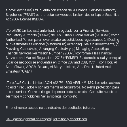
eToro (Seychelles) Ltd. cuenta con licencia de la Financial Services Authority
Seychelles ("FSAS") para prestar servicios de broker-dealer bajo el Securities
Act 2007 License #SD076
eToro (ME) Limited está autorizada y regulada por la Financial Services
Regulatory Authority ("FSRA") del Abu Dhabi Global Market (“ADGM”) como
Authorised Person para llevar a cabo las actividades reguladas de (a) Dealing
in Investments as Principal (Matched), (b) Arranging Deals in Investments, (c)
Providing Custody, (d) Arranging Custody y (e) Managing Assets (bajo
Financial Services Permission Number 220073) conforme a las Financial
Services and Market Regulations 2015 (“FSMR”). Su domicilio social y principal
lugar de negocios se encuentra en Office 207 and 208, 15th Floor Floor, Al
Sarab Tower, ADGM Square, Al Maryah Island, Abu Dhabi, United Arab
Emirates (“UAE”).
eToro AUS Capital Limited ACN 612 791 803 AFSL 491139. Los criptoactivos
no están regulados y son altamente especulativos. No existe protección para
el consumidor. Corre el riesgo de perder todo su capital. Consulte nuestros
Términos y condiciones
.
Ver aviso legal completo
El rendimiento pasado no es indicativo de resultados futuros.
Divulgación general de riesgos
|
Términos y condiciones