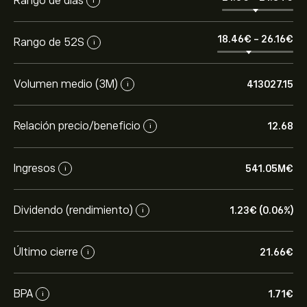
Rango de días
i
18.46‎€‎
-
26.16‎€‎
Rango de 52S
i
Volumen medio (3M)
413027.15
i
Relación precio/beneficio
12.68
i
Ingresos
541.05M‎€‎
i
Dividendo (rendimiento)
1.23‎€‎ (0.06%)
i
Último cierre
21.66‎€‎
i
BPA
1.71‎€‎
i