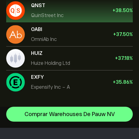
QNST
+
38.50
%
QuinStreet Inc
OABI
+
37.50
%
OmniAb Inc
HUIZ
+
37.18
%
Huize Holding Ltd
EXFY
+
35.86
%
Expensify Inc - A
Comprar Warehouses De Pauw NV
Micron Technology, Inc.
Vistra Corp
Centro de ayuda
Lam Research Corp
Cómo realizar un depósito