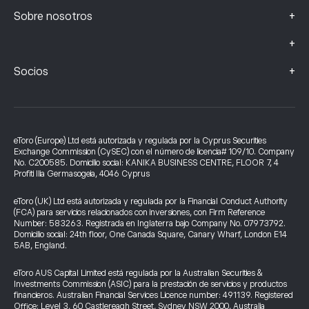
+
Sobre nosotros
+
+
Socios
eToro (Europe) Ltd está autorizada y regulada por la Cyprus Securities
Exchange Commission (CySEC) con el número de licencia# 109/10. Company
No. C200585. Domicilio social: KANIKA BUSINESS CENTRE, FLOOR 7, 4
Profiti Ilia Germasogeia, 4046 Cyprus
eToro (UK) Ltd está autorizada y regulada por la Financial Conduct Authority
(FCA) para servicios relacionados con inversiones, con Firm Reference
Number: 583263. Registrada en Inglaterra bajo Company No. 07973792.
Domicilio social: 24th floor, One Canada Square, Canary Wharf, London E14
5AB, England.
eToro AUS Capital Limited está regulada por la Australian Securities &
Investments Commission (ASIC) para la prestación de servicios y productos
financieros. Australian Financial Services Licence number: 491139. Registered
Office: Level 3, 60 Castlereagh Street, Sydney NSW 2000, Australia