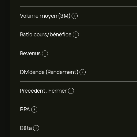
Volume moyen (3M)
i
Ratio cours/bénéfice
i
Revenus
i
Dividende (Rendement)
i
Précédent. Fermer
i
BPA
i
Bêta
i