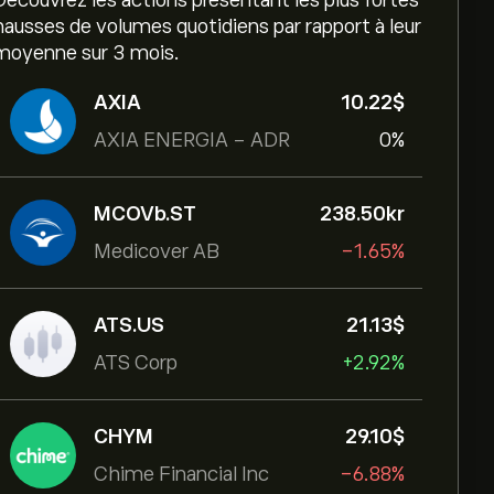
Decouvrez les actions présentant les plus fortes
hausses de volumes quotidiens par rapport à leur
moyenne sur 3 mois.
AXIA
10.22‎$‎
AXIA ENERGIA - ADR
0%
MCOVb.ST
238.50‎kr‎
Medicover AB
-1.65%
ATS.US
21.13‎$‎
ATS Corp
+2.92%
CHYM
29.10‎$‎
Chime Financial Inc
-6.88%