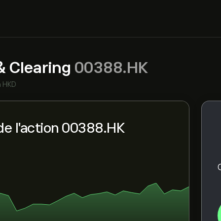
 Clearing
00388.HK
n HKD
de l'action 00388.HK