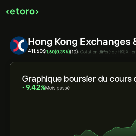
Hong Kong Exchanges &
411.60‎$‎
1.60
(0.39%)
(1D)
•
Cotation différé de
HKEX
•
e
Graphique boursier du cours 
‎9.42‎
Mois passé