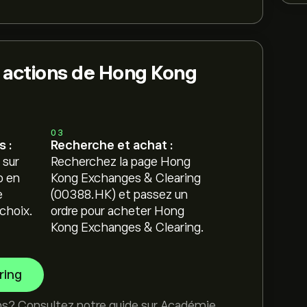
 actions de Hong Kong
03
 :
Recherche et achat :
 sur
Recherchez la page Hong
o en
Kong Exchanges & Clearing
e
(00388.HK) et passez un
choix.
ordre pour acheter Hong
Kong Exchanges & Clearing.
ring
ns? Consultez notre guide sur
Académie
.