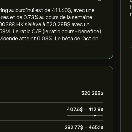
ng aujourd'hui est de 411.60‎$‎, avec une
ures et de ‎0.73‎% au cours de la semaine
e 00388.HK s'élève à 520.28B‎$‎ avec un
58M. Le ratio C/B (le ratio cours-bénéfice)
vidende atteint 0.03%. Le bêta de l'action
520.28B‎$‎
407.6‎$‎
-
412.8‎$‎
282.77‎$‎
-
465.1‎$‎