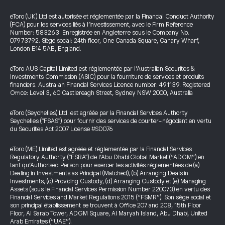
eToro (UK) Ltd est autorisée et réglementée par la Financial Conduct Authority
(FCA) pour les services liés à l’investissement, avec le Firm Reference
Number: 583263. Enregistrée en Angleterre sous le Company No.
07973792. Siège social: 24th floor, One Canada Square, Canary Wharf,
London E14 5AB, England.
eToro AUS Capital Limited est réglementée par l’Australian Securities &
Investments Commission (ASIC) pour la fourniture de services et produits
financiers. Australian Financial Services Licence number: 491139. Registered
Office: Level 3, 60 Castlereagh Street, Sydney NSW 2000, Australia
eToro (Seychelles) Ltd. est agréée par la Financial Services Authority
Seychelles ("FSAS") pour fournir des services de courtier-négociant en vertu
du Securities Act 2007 License #SD076
eToro (ME) Limited est agréée et réglementée par la Financial Services
Regulatory Authority ("FSRA") de l’Abu Dhabi Global Market (“ADGM”) en
tant qu’Authorised Person pour exercer les activités réglementées de (a)
Dealing in Investments as Principal (Matched), (b) Arranging Deals in
Investments, (c) Providing Custody, (d) Arranging Custody et (e) Managing
Assets (sous le Financial Services Permission Number 220073) en vertu des
Financial Services and Market Regulations 2015 (“FSMR”). Son siège social et
son principal établissement se trouvent à Office 207 and 208, 15th Floor
Floor, Al Sarab Tower, ADGM Square, Al Maryah Island, Abu Dhabi, United
Arab Emirates (“UAE”).