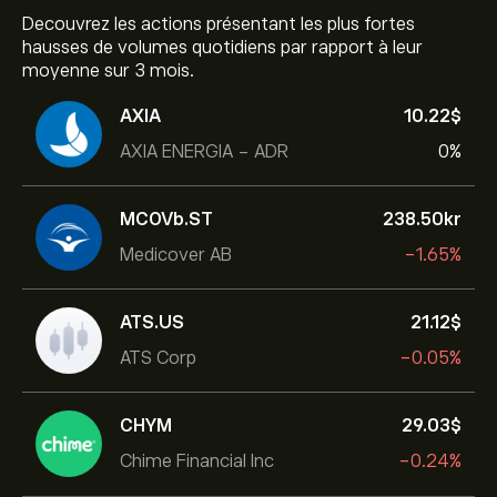
Decouvrez les actions présentant les plus fortes
hausses de volumes quotidiens par rapport à leur
moyenne sur 3 mois.
AXIA
10.22‎$‎
AXIA ENERGIA - ADR
0%
MCOVb.ST
238.50‎kr‎
Medicover AB
-1.65%
ATS.US
21.12‎$‎
ATS Corp
-0.05%
CHYM
29.03‎$‎
Chime Financial Inc
-0.24%