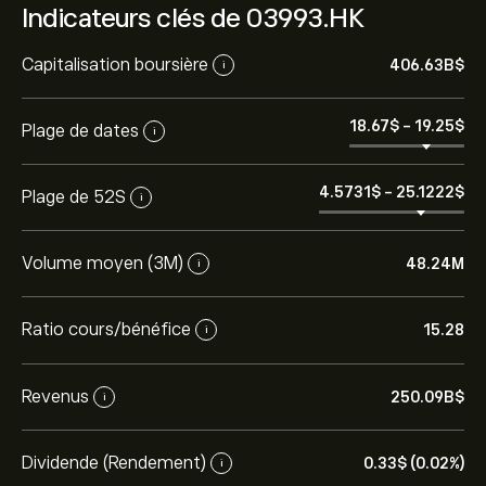
Indicateurs clés de 03993.HK
Capitalisation boursière
406.63B‎$‎
i
18.67‎$‎
-
19.25‎$‎
Plage de dates
i
4.5731‎$‎
-
25.1222‎$‎
Plage de 52S
i
Volume moyen (3M)
48.24M
i
Ratio cours/bénéfice
15.28
i
Revenus
250.09B‎$‎
i
Dividende (Rendement)
0.33‎$‎ (0.02%)
i