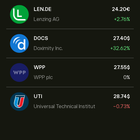
LEN.DE
24.20‎€‎
Lenzing AG
+2.76%
DOCS
27.40‎$‎
Doximity Inc.
+32.62%
WPP
27.55‎$‎
WPP plc
0%
UTI
28.74‎$‎
Universal Technical Institut
-0.73%