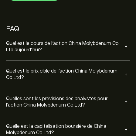
mouvements de prix futurs.
La capitalisation boursière de China Molybdenum Co
Ltd est de 406.63B‎$‎
FAQ
Quel est le cours de l'action China Molybdenum Co
+
Ltd aujourd'hui?
Quel est le prix cible de l'action China Molybdenum
+
Co Ltd?
Quelles sont les prévisions des analystes pour
+
l'action China Molybdenum Co Ltd?
Quelle est la capitalisation boursière de China
+
Molybdenum Co Ltd?