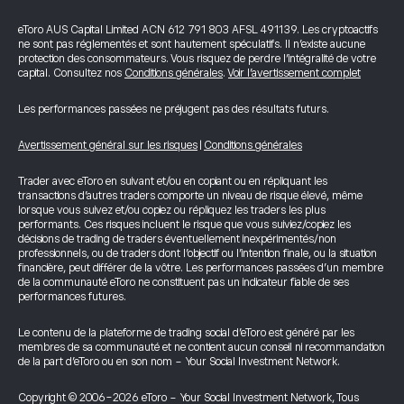
eToro AUS Capital Limited ACN 612 791 803 AFSL 491139. Les cryptoactifs
ne sont pas réglementés et sont hautement spéculatifs. Il n’existe aucune
protection des consommateurs. Vous risquez de perdre l’intégralité de votre
capital. Consultez nos
Conditions générales
.
Voir l’avertissement complet
Les performances passées ne préjugent pas des résultats futurs.
Avertissement général sur les risques
|
Conditions générales
Trader avec eToro en suivant et/ou en copiant ou en répliquant les
transactions d’autres traders comporte un niveau de risque élevé, même
lorsque vous suivez et/ou copiez ou répliquez les traders les plus
performants. Ces risques incluent le risque que vous suiviez/copiez les
décisions de trading de traders éventuellement inexpérimentés/non
professionnels, ou de traders dont l’objectif ou l’intention finale, ou la situation
financière, peut différer de la vôtre. Les performances passées d’un membre
de la communauté eToro ne constituent pas un indicateur fiable de ses
performances futures.
Le contenu de la plateforme de trading social d’eToro est généré par les
membres de sa communauté et ne contient aucun conseil ni recommandation
de la part d’eToro ou en son nom - Your Social Investment Network.
Copyright © 2006-2026 eToro - Your Social Investment Network, Tous