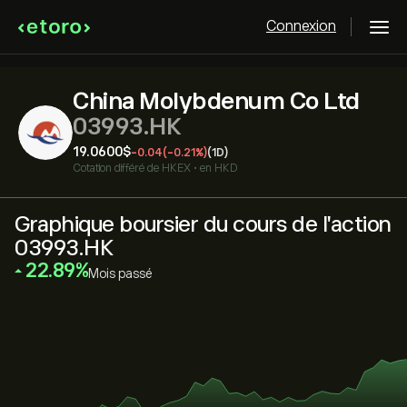
Connexion
China Molybdenum Co Ltd
03993.HK
19.0600‎$‎
-0.04
(-0.21%)
(1D)
Cotation différé de
HKEX
•
en HKD
Graphique boursier du cours de l'action
03993.HK
‎22.89‎
Mois passé