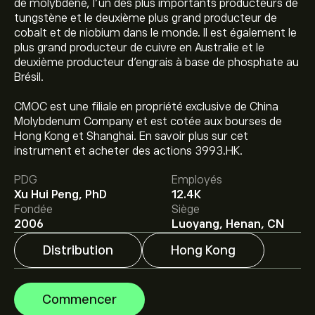
de molybdène, l'un des plus importants producteurs de
tungstène et le deuxième plus grand producteur de
cobalt et de niobium dans le monde. Il est également le
plus grand producteur de cuivre en Australie et le
deuxième producteur d'engrais à base de phosphate au
Brésil.
CMOC est une filiale en propriété exclusive de China
Molybdenum Company et est cotée aux bourses de
Le prix actuel de l'action 03993.HK est de 19.0600‎$‎.
Hong Kong et Shanghai. En savoir plus sur cet
instrument et acheter des actions 3993.HK.
PDG
Employés
Le prix cible moyen pour l'action China Molybdenum Co
Xu Hui Peng, PhD
12.4K
Ltd est de 19.0600‎$‎.
Inscrivez-vous
sur eToro pour
Fondée
Siège
obtenir des prévisions détaillées des analystes et les
2006
Luoyang, Henan, CN
prix cibles.
Distribution
Hong Kong
Les analystes offrent des prévisions pour l'action China
Molybdenum Co Ltd en se basant sur les tendances du
marché, les rapports financiers et la croissance
Commencer
anticipée. Découvrez les dernières prévisions pour les