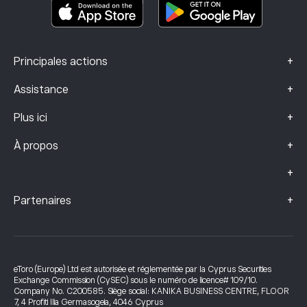
Données sur les plaintes (clients FCA)
+
Principales actions
+
Assistance
+
Plus ici
+
À propos
+
+
Partenaires
eToro (Europe) Ltd est autorisée et réglementée par la Cyprus Securities
Exchange Commission (CySEC) sous le numéro de licence# 109/10.
Company No. C200585. Siège social: KANIKA BUSINESS CENTRE, FLOOR
7, 4 Profiti Ilia Germasogeia, 4046 Cyprus