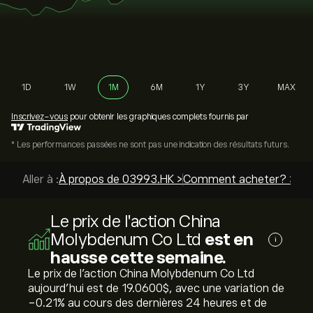
1D
1W
1M
6M
1Y
3Y
MAX
Inscrivez-vous
pour obtenir les graphiques complets fournis par
* Les performances passées ne sont pas une indication des résultats futurs.
Aller à :
À propos de 03993.HK >
Comment acheter? >
Mei
Le prix de l'action China
Molybdenum Co Ltd
est en
i
hausse cette semaine.
Le prix de l'action China Molybdenum Co Ltd
aujourd'hui est de 19.0600‎$‎, avec une variation de
‎-0.21‎% au cours des dernières 24 heures et de