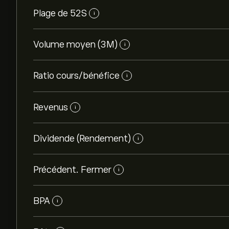
Plage de 52S
i
Volume moyen (3M)
i
Ratio cours/bénéfice
i
Revenus
i
Dividende (Rendement)
i
Précédent. Fermer
i
BPA
i