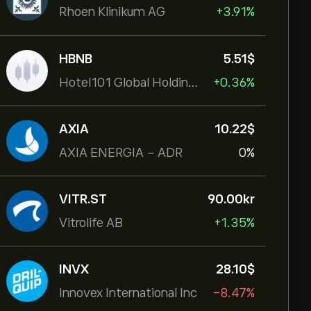
Rhoen Klinikum AG
+3.91%
HBNB
5.51‎$‎
Hotel101 Global Holdings Corp
+0.36%
AXIA
10.22‎$‎
AXIA ENERGIA - ADR
0%
VITR.ST
90.00‎kr‎
Vitrolife AB
+1.35%
INVX
28.10‎$‎
Innovex International Inc
-8.47%