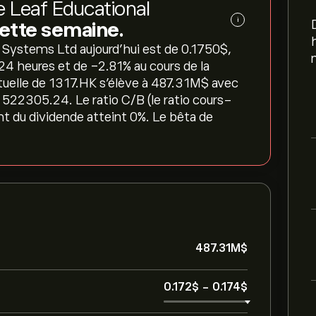
le Leaf Educational
i
cette semaine.
 Systems Ltd aujourd'hui est de 0.1750‎$‎,
24 heures et de ‎-2.81‎% au cours de la
tuelle de 1317.HK s'élève à 487.31M‎$‎ avec
 522305.24. Le ratio C/B (le ratio cours-
nt du dividende atteint 0%. Le bêta de
487.31M‎$‎
0.172‎$‎
-
0.174‎$‎