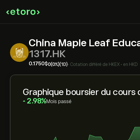
China Maple Leaf Educa
1317.HK
0.1750‎$‎
0
(0%)
(1D)
•
Cotation différé de
HKEX
•
en HKD
Graphique boursier du cours d
‎2.98‎
Mois passé