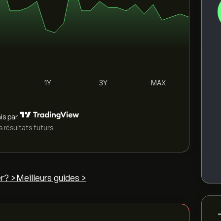
1Y
3Y
MAX
is par
 résultats futurs.
r? >
Meilleurs guides >