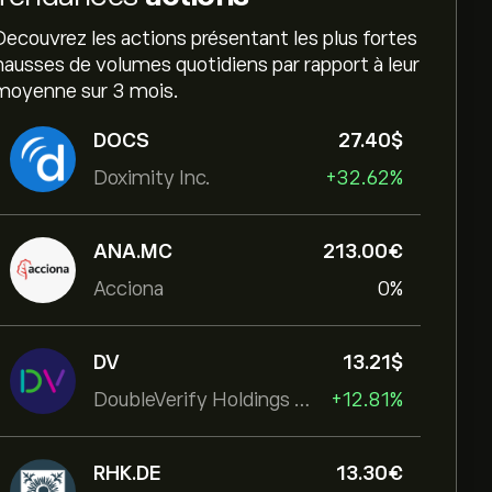
Decouvrez les actions présentant les plus fortes
hausses de volumes quotidiens par rapport à leur
moyenne sur 3 mois.
DOCS
27.40‎$‎
Doximity Inc.
+32.62%
ANA.MC
213.00‎€‎
Acciona
0%
DV
13.21‎$‎
DoubleVerify Holdings Inc
+12.81%
RHK.DE
13.30‎€‎