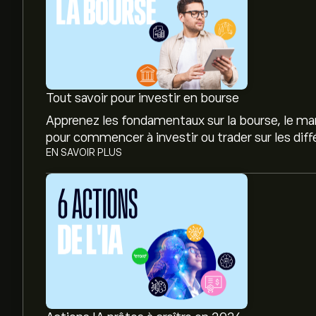
Tout savoir pour investir en bourse
Apprenez les fondamentaux sur la bourse, le mar
pour commencer à investir ou trader sur les dif
EN SAVOIR PLUS
Le prix actuel de l'action AFL est de 124.14‎$‎.
Le prix cible moyen pour l'action Aflac Inc est de
obtenir des prévisions détaillées des analystes et