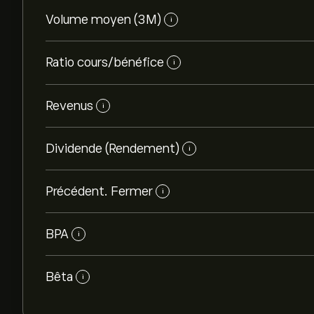
Volume moyen (3M)
i
Ratio cours/bénéfice
i
Revenus
i
Dividende (Rendement)
i
Précédent. Fermer
i
BPA
i
Bêta
i