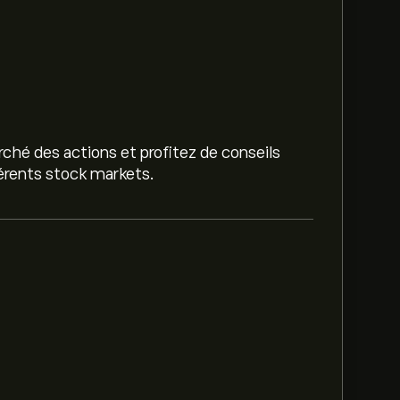
ché des actions et profitez de conseils
férents stock markets.
 124.14‎$‎.
Inscrivez-vous
sur eToro pour
 les prix cibles.