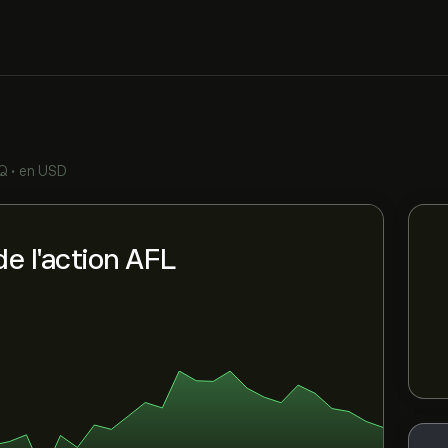
Q
•
en USD
e l'action AFL