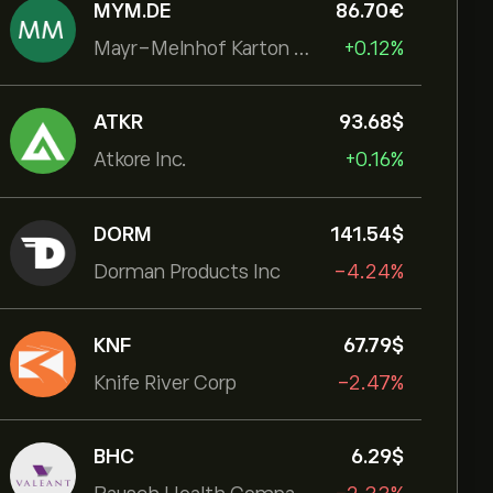
MYM.DE
86.70‎€‎
Mayr-Melnhof Karton AG
+0.12%
ATKR
93.68‎$‎
Atkore Inc.
+0.16%
DORM
141.54‎$‎
Dorman Products Inc
-4.24%
KNF
67.79‎$‎
Knife River Corp
-2.47%
BHC
6.29‎$‎