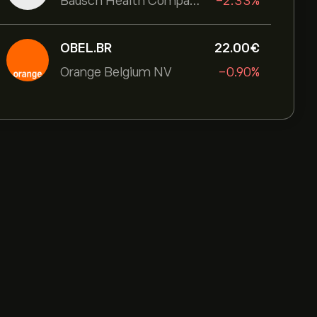
Bausch Health Companies Inc
-2.33%
OBEL.BR
22.00‎€‎
Orange Belgium NV
-0.90%