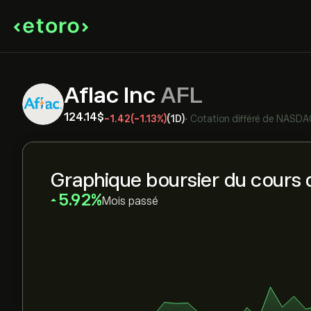
Aflac Inc
AFL
124.14‎$‎
-1.42
(-1.13%)
(1D)
•
Cotation différé de
NASDA
Graphique boursier du cours d
‎5.92‎
Mois passé