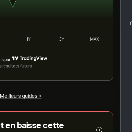
1Y
3Y
MAX
is par
 résultats futurs.
Meilleurs guides >
t en baisse cette
i