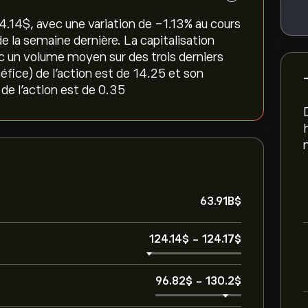
4.14‎$‎, avec une variation de ‎-1.13‎% au cours
e la semaine dernière. La capitalisation
ec un volume moyen sur des trois derniers
éfice) de l'action est de 14.25 et son
de l'action est de 0.35
63.91B‎$‎
124.14‎$‎
-
124.17‎$‎
96.82‎$‎
-
130.2‎$‎