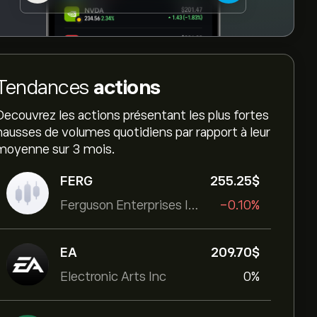
Tendances
actions
Decouvrez les actions présentant les plus fortes
hausses de volumes quotidiens par rapport à leur
moyenne sur 3 mois.
FERG
255.25‎$‎
Ferguson Enterprises Inc
-0.10%
EA
209.70‎$‎
Electronic Arts Inc
0%