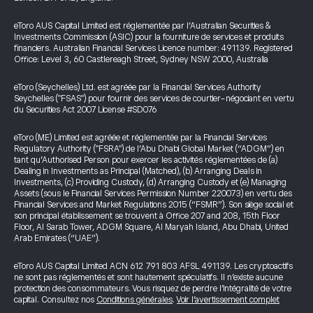
eToro AUS Capital Limited est réglementée par l’Australian Securities &
Investments Commission (ASIC) pour la fourniture de services et produits
financiers. Australian Financial Services Licence number: 491139. Registered
Office: Level 3, 60 Castlereagh Street, Sydney NSW 2000, Australia
eToro (Seychelles) Ltd. est agréée par la Financial Services Authority
Seychelles ("FSAS") pour fournir des services de courtier-négociant en vertu
du Securities Act 2007 License #SD076
eToro (ME) Limited est agréée et réglementée par la Financial Services
Regulatory Authority ("FSRA") de l’Abu Dhabi Global Market (“ADGM”) en
tant qu’Authorised Person pour exercer les activités réglementées de (a)
Dealing in Investments as Principal (Matched), (b) Arranging Deals in
Investments, (c) Providing Custody, (d) Arranging Custody et (e) Managing
Assets (sous le Financial Services Permission Number 220073) en vertu des
Financial Services and Market Regulations 2015 (“FSMR”). Son siège social et
son principal établissement se trouvent à Office 207 and 208, 15th Floor
Floor, Al Sarab Tower, ADGM Square, Al Maryah Island, Abu Dhabi, United
Arab Emirates (“UAE”).
eToro AUS Capital Limited ACN 612 791 803 AFSL 491139. Les cryptoactifs
ne sont pas réglementés et sont hautement spéculatifs. Il n’existe aucune
protection des consommateurs. Vous risquez de perdre l’intégralité de votre
capital. Consultez nos
Conditions générales
.
Voir l’avertissement complet