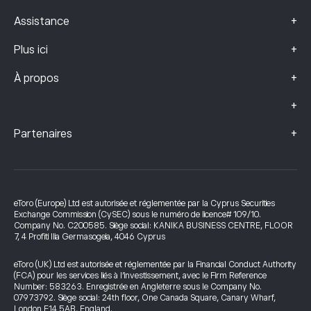
+
Assistance
+
Plus ici
+
À propos
+
+
Partenaires
eToro (Europe) Ltd est autorisée et réglementée par la Cyprus Securities
Exchange Commission (CySEC) sous le numéro de licence# 109/10.
Company No. C200585. Siège social: KANIKA BUSINESS CENTRE, FLOOR
7, 4 Profiti Ilia Germasogeia, 4046 Cyprus
eToro (UK) Ltd est autorisée et réglementée par la Financial Conduct Authority
(FCA) pour les services liés à l’investissement, avec le Firm Reference
Number: 583263. Enregistrée en Angleterre sous le Company No.
07973792. Siège social: 24th floor, One Canada Square, Canary Wharf,
London E14 5AB, England.