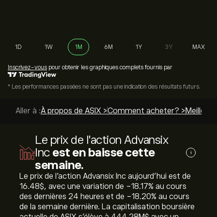
1D
1W
1M
6M
1Y
3Y
MAX
Inscrivez-vous
pour obtenir les graphiques complets fournis par
* Les performances passées ne sont pas une indication des résultats futurs.
Aller à :
À propos de ASIX >
Comment acheter? >
Meilleurs
Le prix de l'action Advansix
Inc
est en baisse cette
i
semaine.
Le prix de l'action Advansix Inc aujourd'hui est de
16.48‎$‎, avec une variation de ‎-18.17‎% au cours
des dernières 24 heures et de ‎-18.20‎% au cours
de la semaine dernière. La capitalisation boursière