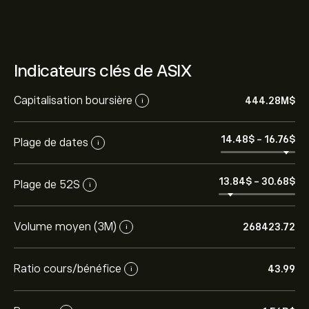
Indicateurs clés de ASIX
Capitalisation boursière
444.28M‎$‎
i
14.48‎$‎
-
16.76‎$‎
Plage de dates
i
13.84‎$‎
-
30.68‎$‎
Plage de 52S
i
Volume moyen (3M)
268423.72
i
Ratio cours/bénéfice
43.99
i