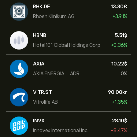
RHK.DE
13.30‎€‎
Rhoen Klinikum AG
+3.91%
HBNB
5.51‎$‎
Hotel101 Global Holdings Corp
+0.36%
AXIA
10.22‎$‎
AXIA ENERGIA - ADR
0%
VITR.ST
90.00‎kr‎
Vitrolife AB
+1.35%
INVX
28.10‎$‎
Innovex International Inc
-8.47%