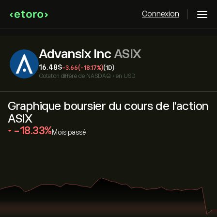
Connexion
Advansix Inc
ASIX
16.48‎$‎
-3.66
(-18.17%)
(1D)
Cotation différé de
NASDAQ
•
en USD
Graphique boursier du cours de l'action
ASIX
‎-18.33‎
Mois passé