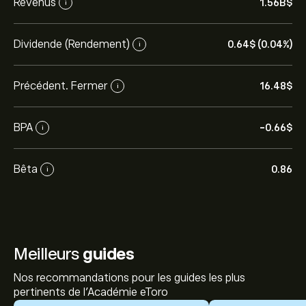
Revenus
1.56B‎$‎
i
Dividende (Rendement)
0.64‎$‎ (0.04%)
i
Précédent. Fermer
16.48‎$‎
i
BPA
-0.66‎$‎
i
Bêta
0.86
i
Meilleurs
guides
Nos recommandations pour les guides les plus
pertinents de l'Académie eToro