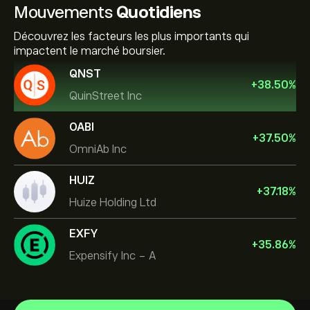
Mouvements
Quotidiens
Découvrez les facteurs les plus importants qui
impactent le marché boursier.
QNST
+
38.50
%
QuinStreet Inc
OABI
+
37.50
%
OmniAb Inc
HUIZ
+
37.18
%
Huize Holding Ltd
EXFY
+
35.86
%
Expensify Inc - A