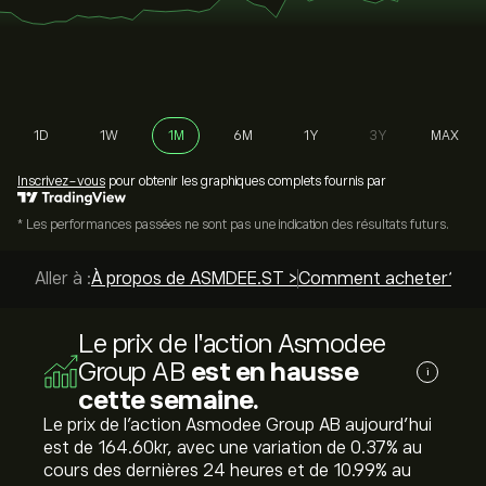
1D
1W
1M
6M
1Y
3Y
MAX
Inscrivez-vous
pour obtenir les graphiques complets fournis par
* Les performances passées ne sont pas une indication des résultats futurs.
Aller à :
À propos de ASMDEE.ST >
Comment acheter? >
M
Le prix de l'action Asmodee
Group AB
est en hausse
i
cette semaine.
Le prix de l'action Asmodee Group AB aujourd'hui
est de 164.60‎kr‎, avec une variation de ‎0.37‎% au
cours des dernières 24 heures et de ‎10.99‎% au