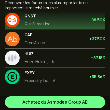
Découvrez les facteurs les plus importants qui
impactent le marché boursier.
QNST
+
38.50
%
QuinStreet Inc
OABI
+
37.50
%
OmniAb Inc
HUIZ
+
37.18
%
Huize Holding Ltd
EXFY
+
35.86
%
Expensify Inc - A
Achetez du Asmodee Group AB
NVIDIA Corporation