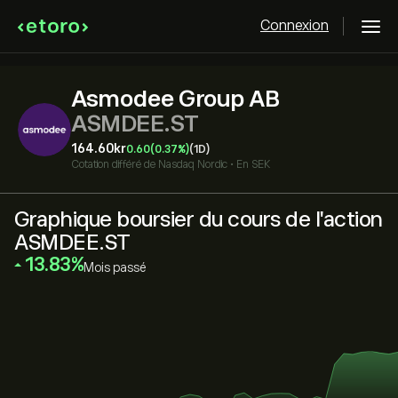
Connexion
Asmodee Group AB
ASMDEE.ST
164.60‎kr‎
0.60
(0.37%)
(1D)
Cotation différé de
Nasdaq Nordic
•
En SEK
Graphique boursier du cours de l'action
ASMDEE.ST
‎13.83‎
Mois passé