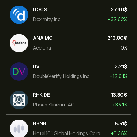
DOCS
27.40‎$‎
Doximity Inc.
+32.62%
ANA.MC
213.00‎€‎
Acciona
0%
DV
13.21‎$‎
DoubleVerify Holdings Inc
+12.81%
RHK.DE
13.30‎€‎
Rhoen Klinikum AG
+3.91%
HBNB
5.51‎$‎
Hotel101 Global Holdings Corp
+0.36%