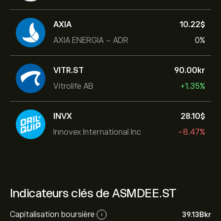
AXIA
10.22‎$‎
AXIA ENERGIA - ADR
0%
VITR.ST
90.00‎kr‎
Vitrolife AB
+1.35%
INVX
28.10‎$‎
Innovex International Inc
-8.47%
Indicateurs clés de ASMDEE.ST
Capitalisation boursière
39.13B‎kr‎
i