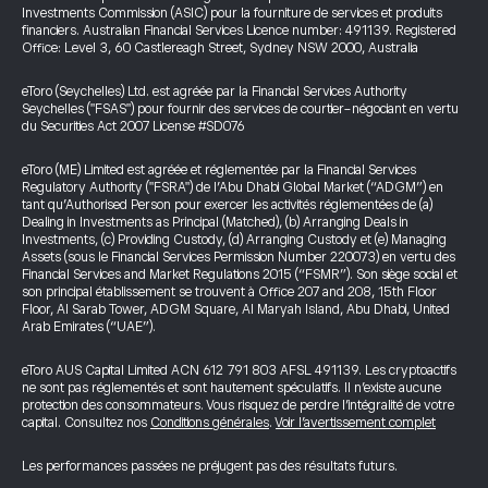
Investments Commission (ASIC) pour la fourniture de services et produits
financiers. Australian Financial Services Licence number: 491139. Registered
Office: Level 3, 60 Castlereagh Street, Sydney NSW 2000, Australia
eToro (Seychelles) Ltd. est agréée par la Financial Services Authority
Seychelles ("FSAS") pour fournir des services de courtier-négociant en vertu
du Securities Act 2007 License #SD076
eToro (ME) Limited est agréée et réglementée par la Financial Services
Regulatory Authority ("FSRA") de l’Abu Dhabi Global Market (“ADGM”) en
tant qu’Authorised Person pour exercer les activités réglementées de (a)
Dealing in Investments as Principal (Matched), (b) Arranging Deals in
Investments, (c) Providing Custody, (d) Arranging Custody et (e) Managing
Assets (sous le Financial Services Permission Number 220073) en vertu des
Financial Services and Market Regulations 2015 (“FSMR”). Son siège social et
son principal établissement se trouvent à Office 207 and 208, 15th Floor
Floor, Al Sarab Tower, ADGM Square, Al Maryah Island, Abu Dhabi, United
Arab Emirates (“UAE”).
eToro AUS Capital Limited ACN 612 791 803 AFSL 491139. Les cryptoactifs
ne sont pas réglementés et sont hautement spéculatifs. Il n’existe aucune
protection des consommateurs. Vous risquez de perdre l’intégralité de votre
capital. Consultez nos
Conditions générales
.
Voir l’avertissement complet
Les performances passées ne préjugent pas des résultats futurs.