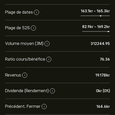
163.1‎kr‎
-
165.3‎kr‎
Plage de dates
i
82.9‎kr‎
-
169.2‎kr‎
Plage de 52S
i
Volume moyen (3M)
312244.95
i
Ratio cours/bénéfice
76.36
i
Revenus
19.17B‎kr‎
i
Dividende (Rendement)
0‎kr‎ (0%)
i
Précédent. Fermer
164.6‎kr‎
i