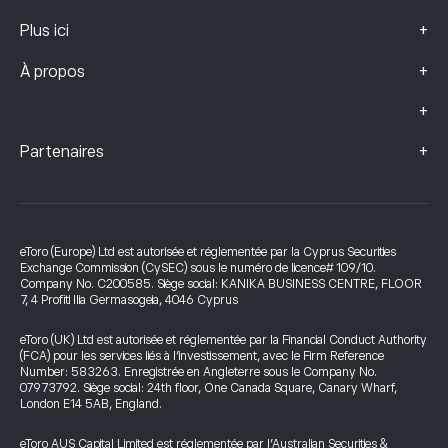
+
Plus ici
+
À propos
+
+
Partenaires
eToro (Europe) Ltd est autorisée et réglementée par la Cyprus Securities
Exchange Commission (CySEC) sous le numéro de licence# 109/10.
Company No. C200585. Siège social: KANIKA BUSINESS CENTRE, FLOOR
7, 4 Profiti Ilia Germasogeia, 4046 Cyprus
eToro (UK) Ltd est autorisée et réglementée par la Financial Conduct Authority
(FCA) pour les services liés à l’investissement, avec le Firm Reference
Number: 583263. Enregistrée en Angleterre sous le Company No.
07973792. Siège social: 24th floor, One Canada Square, Canary Wharf,
London E14 5AB, England.
eToro AUS Capital Limited est réglementée par l’Australian Securities &