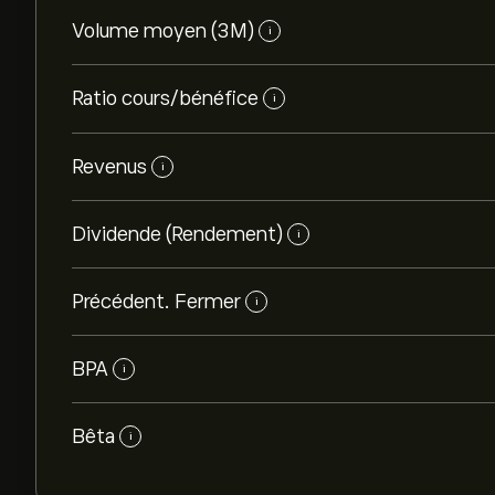
Volume moyen (3M)
i
Ratio cours/bénéfice
i
Revenus
i
Dividende (Rendement)
i
Précédent. Fermer
i
BPA
i
Bêta
i