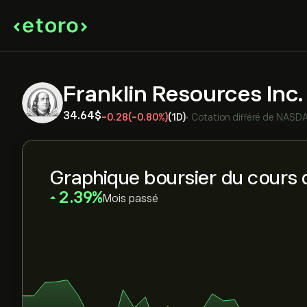
Franklin Resources Inc
34.64‎$‎
-0.28
(-0.80%)
(1D)
•
Cotation différé de
NASD
Graphique boursier du cours d
‎2.39‎
Mois passé