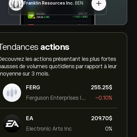
Franklin Resources Inc.
BEN
Tendances
actions
Decouvrez les actions présentant les plus fortes
hausses de volumes quotidiens par rapport à leur
moyenne sur 3 mois.
FERG
255.25‎$‎
Ferguson Enterprises Inc
-0.10%
EA
209.70‎$‎
Electronic Arts Inc
0%