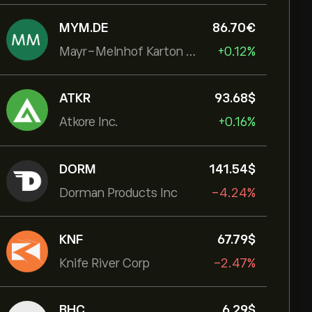
MYM.DE
86.70‎€‎
Mayr-Melnhof Karton AG
+0.12%
ATKR
93.68‎$‎
Atkore Inc.
+0.16%
DORM
141.54‎$‎
Dorman Products Inc
-4.24%
KNF
67.79‎$‎
Knife River Corp
-2.47%
BHC
6.29‎$‎