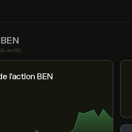
.
BEN
AQ
•
en USD
e l'action BEN