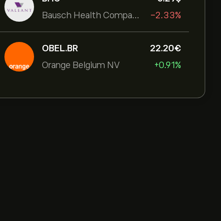
Bausch Health Companies Inc
-2.33%
OBEL.BR
22.20‎€‎
Orange Belgium NV
+0.91%