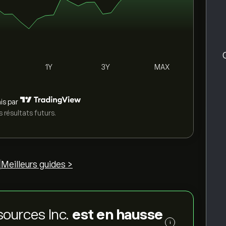
1Y
3Y
MAX
is par
 résultats futurs.
>
Meilleurs guides >
esources Inc.
est en hausse
i