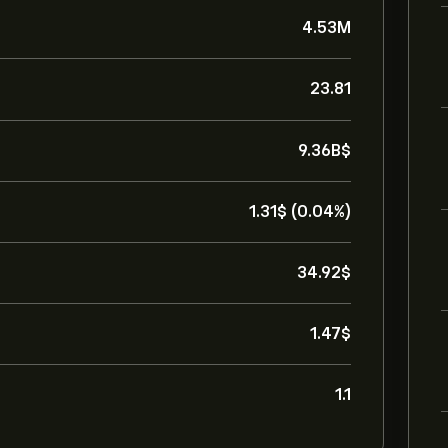
4.53M
23.81
9.36B‎$‎
1.31‎$‎ (0.04%)
34.92‎$‎
1.47‎$‎
1.1