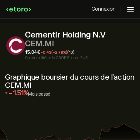
Connexion
Cementir Holding N.V
CEM.MI
15.04‎€‎
-0.43
(-2.78%)
(1D)
Cotation différé de
CBOE EU
•
en EUR
Graphique boursier du cours de l'action
CEM.MI
‎-1.51‎
Mois passé