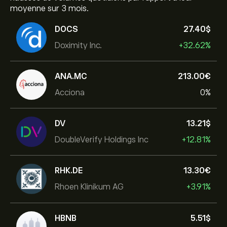
moyenne sur 3 mois.
DOCS
27.40‎$‎
Doximity Inc.
+32.62%
ANA.MC
213.00‎€‎
Acciona
0%
DV
13.21‎$‎
DoubleVerify Holdings Inc
+12.81%
RHK.DE
13.30‎€‎
Rhoen Klinikum AG
+3.91%
HBNB
5.51‎$‎