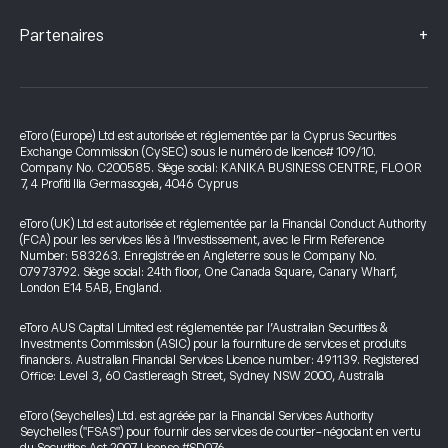
+
Partenaires
eToro (Europe) Ltd est autorisée et réglementée par la Cyprus Securities
Exchange Commission (CySEC) sous le numéro de licence# 109/10.
Company No. C200585. Siège social: KANIKA BUSINESS CENTRE, FLOOR
7, 4 Profiti Ilia Germasogeia, 4046 Cyprus
eToro (UK) Ltd est autorisée et réglementée par la Financial Conduct Authority
(FCA) pour les services liés à l’investissement, avec le Firm Reference
Number: 583263. Enregistrée en Angleterre sous le Company No.
07973792. Siège social: 24th floor, One Canada Square, Canary Wharf,
London E14 5AB, England.
eToro AUS Capital Limited est réglementée par l’Australian Securities &
Investments Commission (ASIC) pour la fourniture de services et produits
financiers. Australian Financial Services Licence number: 491139. Registered
Office: Level 3, 60 Castlereagh Street, Sydney NSW 2000, Australia
eToro (Seychelles) Ltd. est agréée par la Financial Services Authority
Seychelles ("FSAS") pour fournir des services de courtier-négociant en vertu