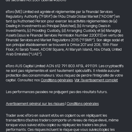
du Securities Act 2007 License #SD076
eToro (ME) Limited est agréée et réglementée par la Financial Services
Regulatory Authority ("FSRA") de l’Abu Dhabi Global Market (“ADGM”) en
tant qu’Authorised Person pour exercer les activités réglementées de (a)
Dealing in Investments as Principal (Matched), (b) Arranging Deals in
Investments, (c) Providing Custody, (d) Arranging Custody et (e) Managing
Assets (sous le Financial Services Permission Number 220073) en vertu des
Financial Services and Market Regulations 2015 (“FSMR”). Son siège social et
son principal établissement se trouvent à Office 207 and 208, 15th Floor
Floor, Al Sarab Tower, ADGM Square, Al Maryah Island, Abu Dhabi, United
Arab Emirates (“UAE”).
eToro AUS Capital Limited ACN 612 791 803 AFSL 491139. Les cryptoactifs
ne sont pas réglementés et sont hautement spéculatifs. Il n’existe aucune
protection des consommateurs. Vous risquez de perdre l’intégralité de votre
capital. Consultez nos
Conditions générales
.
Voir l’avertissement complet
Les performances passées ne préjugent pas des résultats futurs.
Avertissement général sur les risques
|
Conditions générales
Trader avec eToro en suivant et/ou en copiant ou en répliquant les
transactions d’autres traders comporte un niveau de risque élevé, même
lorsque vous suivez et/ou copiez ou répliquez les traders les plus
performants. Ces risques incluent le risque que vous suiviez/copiez les