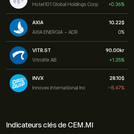
Hotel101 Global Holdings Corp
+0.36%
AXIA
10.22‎$‎
AXIA ENERGIA - ADR
0%
VITR.ST
90.00‎kr‎
Vitrolife AB
+1.35%
INVX
28.10‎$‎
Innovex International Inc
-8.47%
Indicateurs clés de CEM.MI