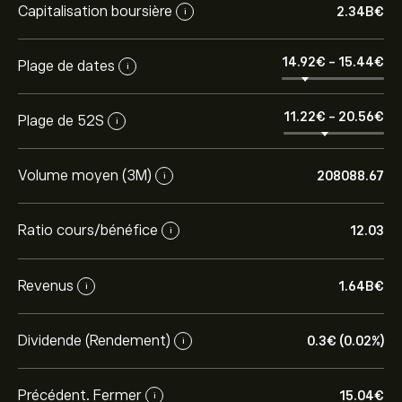
Capitalisation boursière
2.34B‎€‎
i
14.92‎€‎
-
15.44‎€‎
Plage de dates
i
11.22‎€‎
-
20.56‎€‎
Plage de 52S
i
Volume moyen (3M)
208088.67
i
Ratio cours/bénéfice
12.03
i
Revenus
1.64B‎€‎
i
Dividende (Rendement)
0.3‎€‎ (0.02%)
i
Précédent. Fermer
15.04‎€‎
i