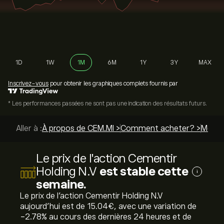
1D
1W
1M
6M
1Y
3Y
MAX
Inscrivez-vous
pour obtenir les graphiques complets fournis par
* Les performances passées ne sont pas une indication des résultats futurs.
Aller à :
À propos de CEM.MI >
Comment acheter? >
Meille
Le prix de l'action Cementir
Holding N.V
est stable cette
i
semaine.
Le prix de l'action Cementir Holding N.V
aujourd'hui est de 15.04‎€‎, avec une variation de
‎-2.78‎% au cours des dernières 24 heures et de