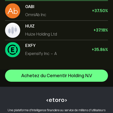
OABI
+
37.50
%
OmniAb Inc
HUIZ
+
37.18
%
Huize Holding Ltd
EXFY
+
35.86
%
Expensify Inc - A
Achetez du Cementir Holding N.V
Celestica Inc
Apple
Centre d’aide
Alphabet
Comment effectuer un dépôt
Comment fonctionne le CopyTrading
Meta Platforms Inc
Comment effectuer un retrait
Trading responsable
Microsoft
Pourquoi choisir eToro
Ouvrir un compte
Une plateforme d’intelligence financière au service de millions d’utilisateurs