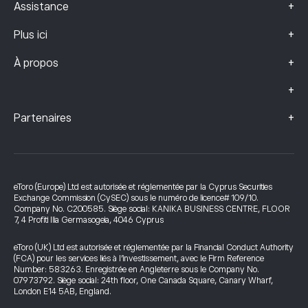
+
Assistance
+
Plus ici
+
À propos
+
+
Partenaires
eToro (Europe) Ltd est autorisée et réglementée par la Cyprus Securities
Exchange Commission (CySEC) sous le numéro de licence# 109/10.
Company No. C200585. Siège social: KANIKA BUSINESS CENTRE, FLOOR
7, 4 Profiti Ilia Germasogeia, 4046 Cyprus
eToro (UK) Ltd est autorisée et réglementée par la Financial Conduct Authority
(FCA) pour les services liés à l’investissement, avec le Firm Reference
Number: 583263. Enregistrée en Angleterre sous le Company No.
07973792. Siège social: 24th floor, One Canada Square, Canary Wharf,
London E14 5AB, England.