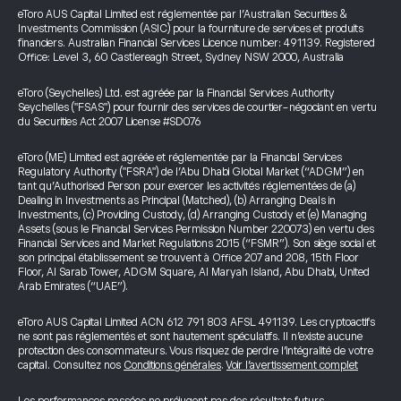
eToro AUS Capital Limited est réglementée par l’Australian Securities &
Investments Commission (ASIC) pour la fourniture de services et produits
financiers. Australian Financial Services Licence number: 491139. Registered
Office: Level 3, 60 Castlereagh Street, Sydney NSW 2000, Australia
eToro (Seychelles) Ltd. est agréée par la Financial Services Authority
Seychelles ("FSAS") pour fournir des services de courtier-négociant en vertu
du Securities Act 2007 License #SD076
eToro (ME) Limited est agréée et réglementée par la Financial Services
Regulatory Authority ("FSRA") de l’Abu Dhabi Global Market (“ADGM”) en
tant qu’Authorised Person pour exercer les activités réglementées de (a)
Dealing in Investments as Principal (Matched), (b) Arranging Deals in
Investments, (c) Providing Custody, (d) Arranging Custody et (e) Managing
Assets (sous le Financial Services Permission Number 220073) en vertu des
Financial Services and Market Regulations 2015 (“FSMR”). Son siège social et
son principal établissement se trouvent à Office 207 and 208, 15th Floor
Floor, Al Sarab Tower, ADGM Square, Al Maryah Island, Abu Dhabi, United
Arab Emirates (“UAE”).
eToro AUS Capital Limited ACN 612 791 803 AFSL 491139. Les cryptoactifs
ne sont pas réglementés et sont hautement spéculatifs. Il n’existe aucune
protection des consommateurs. Vous risquez de perdre l’intégralité de votre
capital. Consultez nos
Conditions générales
.
Voir l’avertissement complet