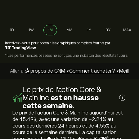
1D
1W
1M
6M
1Y
3Y
MAX
Inscrivez-vous
pour obtenir les graphiques complets fournis par
* Les performances passées ne sont pas une indication des résultats futurs.
Aller à :
À propos de CNM >
Comment acheter? >
Meilleurs
Le prix de l'action Core &
Main Inc
est en hausse
i
cette semaine.
Le prix de l'action Core & Main Inc aujourd'hui est
de 45.49‎$‎, avec une variation de ‎-2.24‎% au
cours des dernières 24 heures et de ‎4.55‎% au
cours de la semaine dernière. La capitalisation