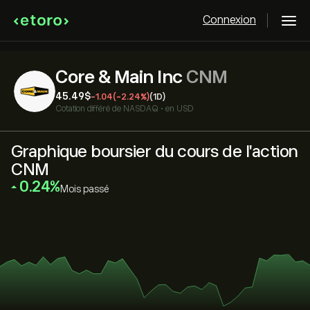
Connexion
Core & Main Inc
CNM
45.49‎$‎
-1.04
(-2.24%)
(1D)
Cotation différé de
NASDAQ
•
en USD
Graphique boursier du cours de l'action
CNM
‎0.24‎
Mois passé