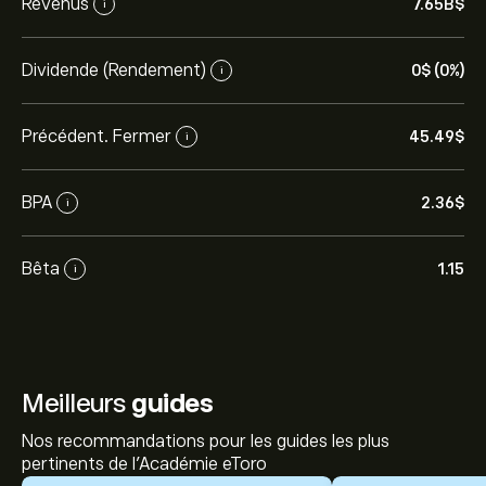
Revenus
7.65B‎$‎
i
Dividende (Rendement)
0‎$‎ (0%)
i
Précédent. Fermer
45.49‎$‎
i
BPA
2.36‎$‎
i
Bêta
1.15
i
Meilleurs
guides
Nos recommandations pour les guides les plus
pertinents de l'Académie eToro