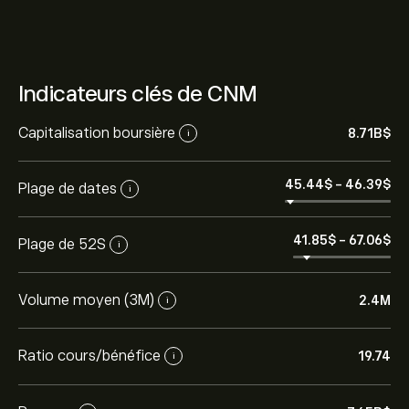
Indicateurs clés de CNM
Capitalisation boursière
8.71B‎$‎
i
45.44‎$‎
-
46.39‎$‎
Plage de dates
i
41.85‎$‎
-
67.06‎$‎
Plage de 52S
i
Volume moyen (3M)
2.4M
i
Ratio cours/bénéfice
19.74
i