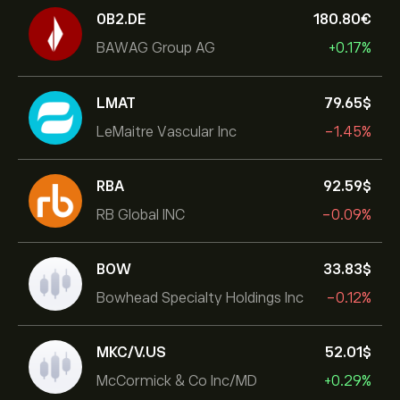
0B2.DE
180.80‎€‎
BAWAG Group AG
+0.17%
LMAT
79.65‎$‎
LeMaitre Vascular Inc
-1.45%
RBA
92.59‎$‎
RB Global INC
-0.09%
BOW
33.83‎$‎
Bowhead Specialty Holdings Inc
-0.12%
MKC/V.US
52.01‎$‎
McCormick & Co Inc/MD
+0.29%