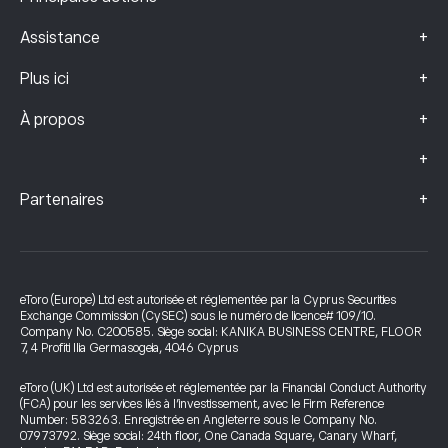
+
Assistance
+
Plus ici
+
À propos
+
+
Partenaires
eToro (Europe) Ltd est autorisée et réglementée par la Cyprus Securities
Exchange Commission (CySEC) sous le numéro de licence# 109/10.
Company No. C200585. Siège social: KANIKA BUSINESS CENTRE, FLOOR
7, 4 Profiti Ilia Germasogeia, 4046 Cyprus
eToro (UK) Ltd est autorisée et réglementée par la Financial Conduct Authority
(FCA) pour les services liés à l’investissement, avec le Firm Reference
Number: 583263. Enregistrée en Angleterre sous le Company No.
07973792. Siège social: 24th floor, One Canada Square, Canary Wharf,