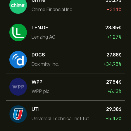
CHYM
30.27‎$‎
Chime Financial Inc
-3.14%
LEN.DE
23.85‎€‎
Lenzing AG
+1.27%
DOCS
27.88‎$‎
Doximity Inc.
+34.95%
WPP
27.54‎$‎
WPP plc
+6.13%
UTI
29.38‎$‎
Universal Technical Institut
+5.42%