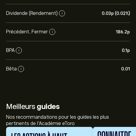
Dividende (Rendement)
0.03‎p‎ (0.02%)
i
Précédent. Fermer
186.2‎p‎
i
BPA
0.1‎p‎
i
Bêta
0.01
i
Meilleurs
guides
Nos recommandations pour les guides les plus
pertinents de l'Académie eToro