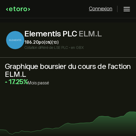
Connexion
Elementis PLC
ELM.L
186.20‎p‎
0
(0%)
(1D)
Cotation différé de
LSE PLC
•
en GBX
Graphique boursier du cours de l'action
ELM.L
‎17.25‎
Mois passé