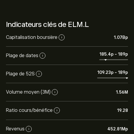
Indicateurs clés de ELM.L
Capitalisation boursière
1.07B‎p‎
i
185.4‎p‎
-
189‎p‎
Plage de dates
i
109.23‎p‎
-
189‎p‎
Plage de 52S
i
Volume moyen (3M)
1.56M
i
Ratio cours/bénéfice
19.28
i
Revenus
452.81M‎p‎
i