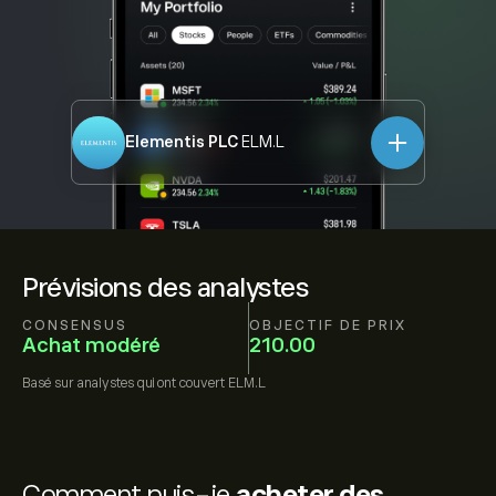
Elementis PLC
ELM.L
Prévisions des analystes
CONSENSUS
OBJECTIF DE PRIX
Achat modéré
210.00
Basé sur
analystes qui ont couvert
ELM.L
Comment puis-je
acheter des