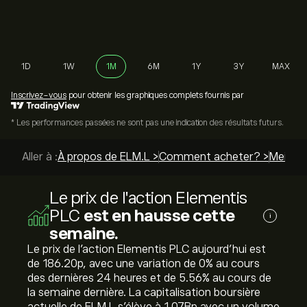
1D
1W
1M
6M
1Y
3Y
MAX
Inscrivez-vous
pour obtenir les graphiques complets fournis par
* Les performances passées ne sont pas une indication des résultats futurs.
Aller à :
À propos de ELM.L >
Comment acheter? >
Meilleu
Le prix de l'action Elementis
PLC
est en hausse cette
i
semaine.
Le prix de l'action Elementis PLC aujourd'hui est
de 186.20‎p‎, avec une variation de ‎0‎% au cours
des dernières 24 heures et de ‎5.56‎% au cours de
la semaine dernière. La capitalisation boursière