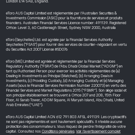
London E14 5AB, England.
eToro AUS Capital Limited est réglementée par l’Australian Securities &
Investments Commission (ASIC) pour la fourniture de services et produits
financiers. Australian Financial Services Licence number: 491139. Registered
Office: Level 3, 60 Castlereagh Street, Sydney NSW 2000, Australia
eToro (Seychelles) Ltd. est agréée par la Financial Services Authority
Seychelles ("FSAS") pour fournir des services de courtier-négociant en vertu
du Securities Act 2007 License #SD076
eToro (ME) Limited est agréée et réglementée par la Financial Services
Regulatory Authority ("FSRA") de l’Abu Dhabi Global Market (“ADGM”) en
tant qu’Authorised Person pour exercer les activités réglementées de (a)
Dealing in Investments as Principal (Matched), (b) Arranging Deals in
Investments, (c) Providing Custody, (d) Arranging Custody et (e) Managing
Assets (sous le Financial Services Permission Number 220073) en vertu des
Financial Services and Market Regulations 2015 (“FSMR”). Son siège social et
son principal établissement se trouvent à Office 207 and 208, 15th Floor
Floor, Al Sarab Tower, ADGM Square, Al Maryah Island, Abu Dhabi, United
Arab Emirates (“UAE”).
eToro AUS Capital Limited ACN 612 791 803 AFSL 491139. Les cryptoactifs
ne sont pas réglementés et sont hautement spéculatifs. Il n’existe aucune
protection des consommateurs. Vous risquez de perdre l’intégralité de votre
capital. Consultez nos
Conditions générales
.
Voir l’avertissement complet