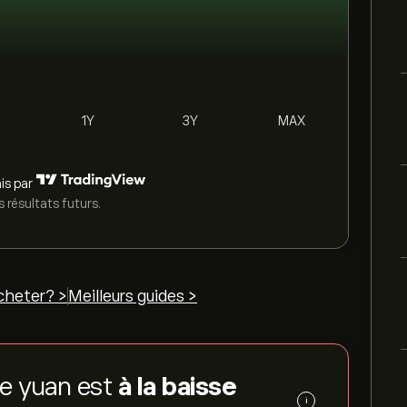
1Y
3Y
MAX
is par
 résultats futurs.
heter? >
Meilleurs guides >
se yuan est
à la baisse
i