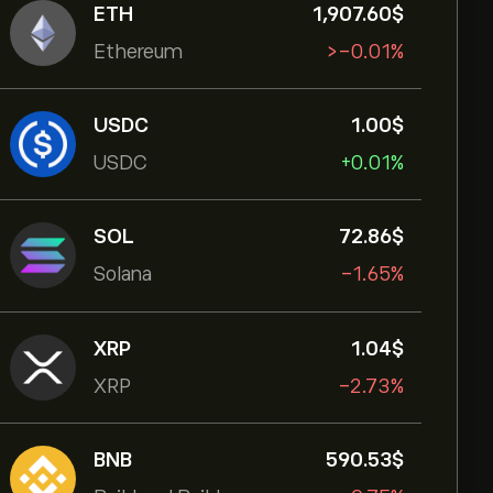
ETH
1,907.60‎$‎
Ethereum
‎>-‎0.01%
USDC
1.00‎$‎
USDC
+0.01%
SOL
72.86‎$‎
Solana
-1.65%
XRP
1.04‎$‎
XRP
-2.73%
BNB
590.53‎$‎