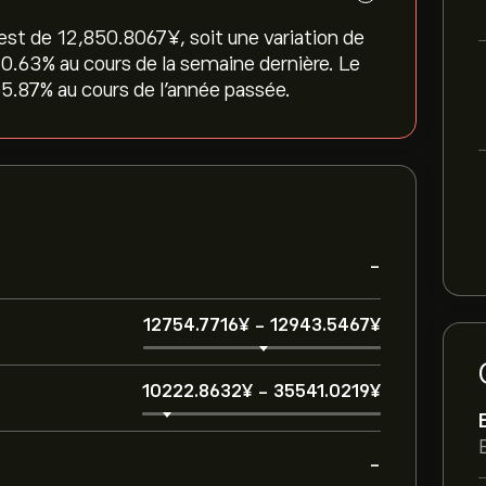
st de 12,850.8067‎¥‎, soit une variation de
-0.63‎% au cours de la semaine dernière. Le
5.87‎% au cours de l'année passée.
-
12754.7716‎¥‎
-
12943.5467‎¥‎
10222.8632‎¥‎
-
35541.0219‎¥‎
-