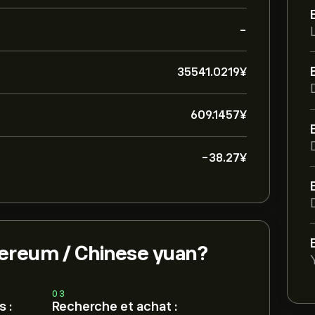
-
35541.0219‎¥‎
609.1457‎¥‎
-38.27‎¥‎
ereum / Chinese yuan?
03
 :
Recherche et achat :