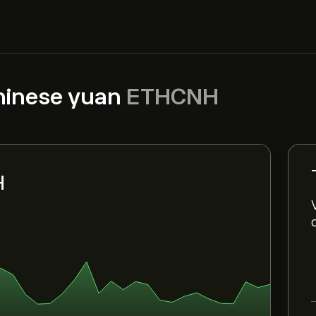
hinese yuan
ETHCNH
H