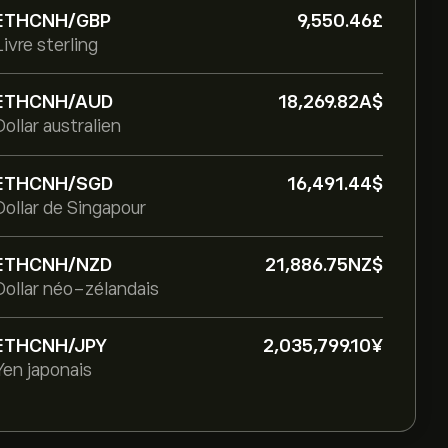
ETHCNH/GBP
9,550.46‎£‎
Livre sterling
ETHCNH/AUD
18,269.82‎A$‎
Dollar australien
ETHCNH/SGD
16,491.44‎$‎
Dollar de Singapour
ETHCNH/NZD
21,886.75‎NZ$‎
Dollar néo-zélandais
ETHCNH/JPY
2,035,799.10‎¥‎
Yen japonais