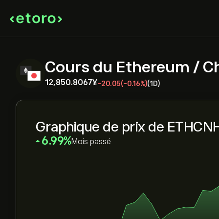
Cours du Ethereum / C
12,850.8067‎¥‎
-20.05
(-0.16%)
(1D)
Graphique de prix de ETHCN
‎6.99‎
Mois passé