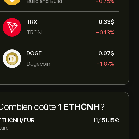
Build and Build
-0.75%
TRX
0.33‎$‎
TRON
-0.13%
DOGE
0.07‎$‎
Dogecoin
-1.87%
Combien coûte
1 ETHCNH
?
ETHCNH/EUR
11,151.15‎€‎
Euro