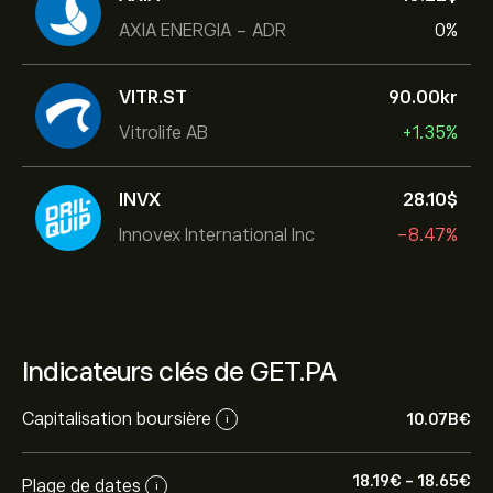
AXIA ENERGIA - ADR
0%
VITR.ST
90.00‎kr‎
Vitrolife AB
+1.35%
INVX
28.10‎$‎
Innovex International Inc
-8.47%
Indicateurs clés de GET.PA
Capitalisation boursière
10.07B‎€‎
i
18.19‎€‎
-
18.65‎€‎
Plage de dates
i