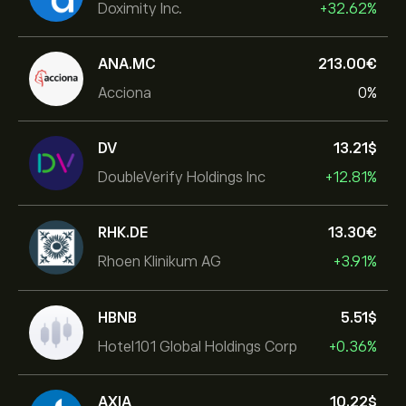
Doximity Inc.
+32.62%
ANA.MC
213.00‎€‎
Acciona
0%
DV
13.21‎$‎
DoubleVerify Holdings Inc
+12.81%
RHK.DE
13.30‎€‎
Rhoen Klinikum AG
+3.91%
HBNB
5.51‎$‎
Hotel101 Global Holdings Corp
+0.36%
AXIA
10.22‎$‎