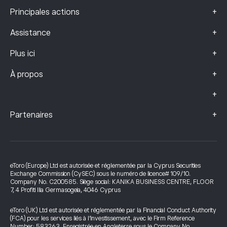
+
Principales actions
+
Assistance
+
Plus ici
+
À propos
+
+
Partenaires
eToro (Europe) Ltd est autorisée et réglementée par la Cyprus Securities
Exchange Commission (CySEC) sous le numéro de licence# 109/10.
Company No. C200585. Siège social: KANIKA BUSINESS CENTRE, FLOOR
7, 4 Profiti Ilia Germasogeia, 4046 Cyprus
eToro (UK) Ltd est autorisée et réglementée par la Financial Conduct Authority
(FCA) pour les services liés à l’investissement, avec le Firm Reference
Number: 583263. Enregistrée en Angleterre sous le Company No.