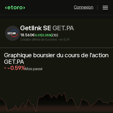
Connexion
Getlink SE
GET.PA
18.560‎€‎
0.01
(0.05%)
(1D)
Cotation différé de
Euronext
•
en EUR
Graphique boursier du cours de l'action
GET.PA
‎-0.59‎
Mois passé