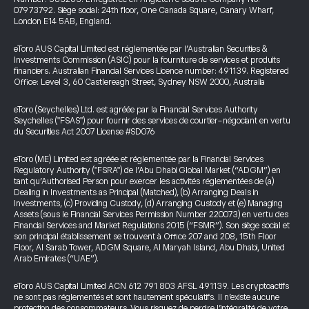
07973792. Siège social: 24th floor, One Canada Square, Canary Wharf,
London E14 5AB, England.
eToro AUS Capital Limited est réglementée par l’Australian Securities &
Investments Commission (ASIC) pour la fourniture de services et produits
financiers. Australian Financial Services Licence number: 491139. Registered
Office: Level 3, 60 Castlereagh Street, Sydney NSW 2000, Australia
eToro (Seychelles) Ltd. est agréée par la Financial Services Authority
Seychelles ("FSAS") pour fournir des services de courtier-négociant en vertu
du Securities Act 2007 License #SD076
eToro (ME) Limited est agréée et réglementée par la Financial Services
Regulatory Authority ("FSRA") de l’Abu Dhabi Global Market (“ADGM”) en
tant qu’Authorised Person pour exercer les activités réglementées de (a)
Dealing in Investments as Principal (Matched), (b) Arranging Deals in
Investments, (c) Providing Custody, (d) Arranging Custody et (e) Managing
Assets (sous le Financial Services Permission Number 220073) en vertu des
Financial Services and Market Regulations 2015 (“FSMR”). Son siège social et
son principal établissement se trouvent à Office 207 and 208, 15th Floor
Floor, Al Sarab Tower, ADGM Square, Al Maryah Island, Abu Dhabi, United
Arab Emirates (“UAE”).
eToro AUS Capital Limited ACN 612 791 803 AFSL 491139. Les cryptoactifs
ne sont pas réglementés et sont hautement spéculatifs. Il n’existe aucune
protection des consommateurs. Vous risquez de perdre l’intégralité de votre