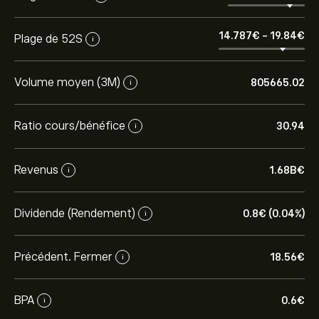
14.787‎€‎
-
19.84‎€‎
Plage de 52S
i
Volume moyen (3M)
805665.02
i
Ratio cours/bénéfice
30.94
i
Revenus
1.68B‎€‎
i
Dividende (Rendement)
0.8‎€‎ (0.04%)
i
Précédent. Fermer
18.56‎€‎
i
BPA
0.6‎€‎
i