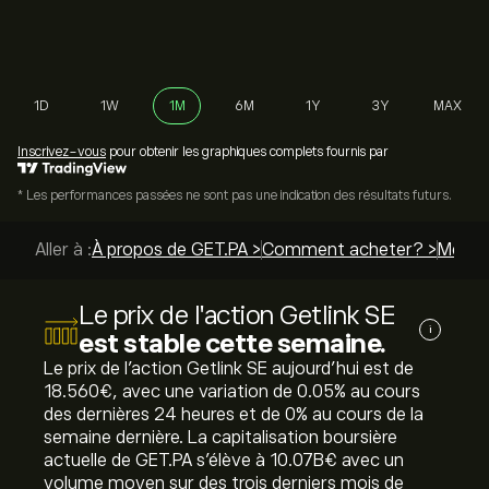
1D
1W
1M
6M
1Y
3Y
MAX
Inscrivez-vous
pour obtenir les graphiques complets fournis par
* Les performances passées ne sont pas une indication des résultats futurs.
Aller à :
À propos de GET.PA >
Comment acheter? >
Meille
Le prix de l'action Getlink SE
i
est stable cette semaine.
Le prix de l'action Getlink SE aujourd'hui est de
18.560‎€‎, avec une variation de ‎0.05‎% au cours
des dernières 24 heures et de ‎0‎% au cours de la
semaine dernière. La capitalisation boursière
actuelle de GET.PA s'élève à 10.07B‎€‎ avec un
volume moyen sur des trois derniers mois de