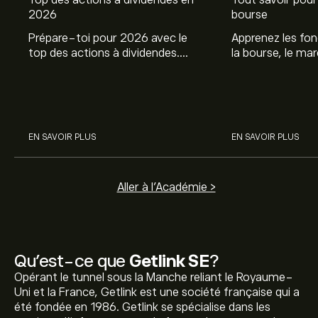
Top des actions à dividendes en
Tout savoir pour 
2026
bourse
Prépare-toi pour 2026 avec le
Apprenez les fo
top des actions à dividendes.
la bourse, le ma
Explore le potentiel de Coca Cola,
et profitez de c
Engie, et autres avec eToro.
commencer à inv
sur les différent
EN SAVOIR PLUS
EN SAVOIR PLUS
Aller à l'Académie >
Qu’est-ce que
Getlink SE
?
Opérant le tunnel sous la Manche reliant le Royaume-
Uni et la France, Getlink est une société française qui a
été fondée en 1986. Getlink se spécialise dans les