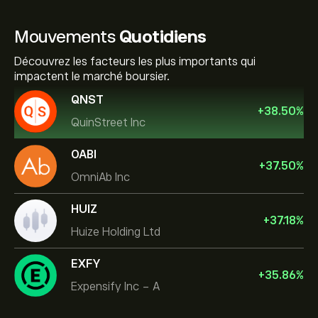
Mouvements
Quotidiens
Découvrez les facteurs les plus importants qui
impactent le marché boursier.
QNST
+
38.50
%
QuinStreet Inc
OABI
+
37.50
%
OmniAb Inc
HUIZ
+
37.18
%
Huize Holding Ltd
EXFY
+
35.86
%
Expensify Inc - A