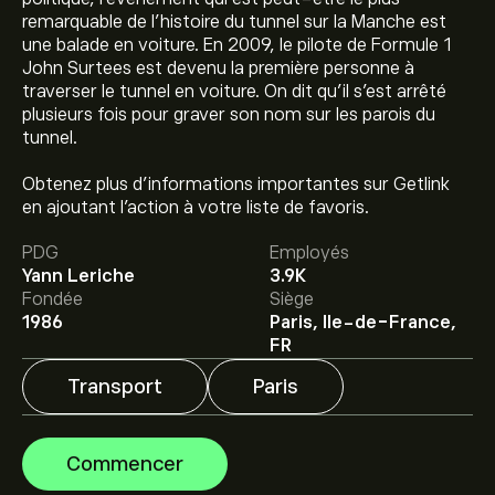
remarquable de l'histoire du tunnel sur la Manche est
une balade en voiture. En 2009, le pilote de Formule 1
John Surtees est devenu la première personne à
traverser le tunnel en voiture. On dit qu'il s'est arrêté
plusieurs fois pour graver son nom sur les parois du
tunnel.
Le prix actuel de l'action GET.PA est de 18.560‎€‎.
Obtenez plus d'informations importantes sur Getlink
en ajoutant l'action à votre liste de favoris.
PDG
Employés
Le prix cible moyen pour l'action Getlink SE est de
Yann Leriche
3.9K
18.560‎€‎.
Inscrivez-vous
sur eToro pour obtenir des
Fondée
Siège
prévisions détaillées des analystes et les prix cibles.
1986
Paris, Ile-de-France,
FR
Les analystes offrent des prévisions pour l'action
Getlink SE en se basant sur les tendances du marché,
Transport
Paris
les rapports financiers et la croissance anticipée.
Découvrez les dernières prévisions pour les
La capitalisation boursière de Getlink SE est de 10.07B‎€‎
mouvements de prix futurs.
Commencer