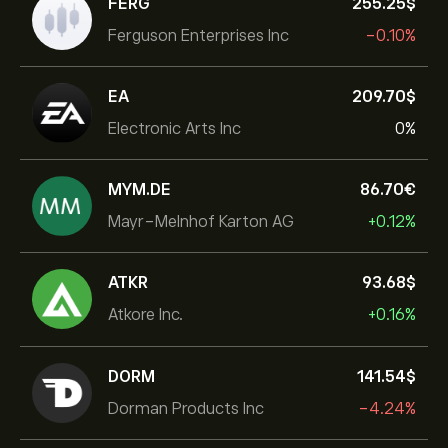
FERG
255.25‎$‎
Ferguson Enterprises Inc
-0.10%
EA
209.70‎$‎
Electronic Arts Inc
0%
MYM.DE
86.70‎€‎
Mayr-Melnhof Karton AG
+0.12%
ATKR
93.68‎$‎
Atkore Inc.
+0.16%
DORM
141.54‎$‎
Dorman Products Inc
-4.24%