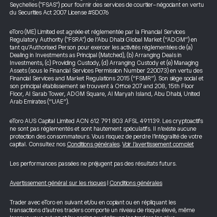
Seychelles ("FSAS") pour fournir des services de courtier-négociant en vertu
du Securities Act 2007 License #SD076
eToro (ME) Limited est agréée et réglementée par la Financial Services
Regulatory Authority ("FSRA") de l’Abu Dhabi Global Market (“ADGM”) en
tant qu’Authorised Person pour exercer les activités réglementées de (a)
Dealing in Investments as Principal (Matched), (b) Arranging Deals in
Investments, (c) Providing Custody, (d) Arranging Custody et (e) Managing
Assets (sous le Financial Services Permission Number 220073) en vertu des
Financial Services and Market Regulations 2015 (“FSMR”). Son siège social et
son principal établissement se trouvent à Office 207 and 208, 15th Floor
Floor, Al Sarab Tower, ADGM Square, Al Maryah Island, Abu Dhabi, United
Arab Emirates (“UAE”).
eToro AUS Capital Limited ACN 612 791 803 AFSL 491139. Les cryptoactifs
ne sont pas réglementés et sont hautement spéculatifs. Il n’existe aucune
protection des consommateurs. Vous risquez de perdre l’intégralité de votre
capital. Consultez nos
Conditions générales
.
Voir l’avertissement complet
Les performances passées ne préjugent pas des résultats futurs.
Avertissement général sur les risques
|
Conditions générales
Trader avec eToro en suivant et/ou en copiant ou en répliquant les
transactions d’autres traders comporte un niveau de risque élevé, même