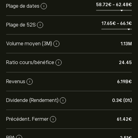
58.72‎€‎
-
62.48‎€‎
Plage de dates
i
17.65‎€‎
-
66.1‎€‎
Plage de 52S
i
Volume moyen (3M)
1.13M
i
Ratio cours/bénéfice
24.45
i
Revenus
6.19B‎€‎
i
Dividende (Rendement)
0.3‎€‎ (0%)
i
Précédent. Fermer
61.42‎€‎
i
BPA
i