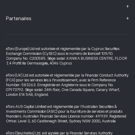
+
+
Partenaires
eToro (Europe) Ltd est autorisée et réglementée par la Cyprus Securities
Exchange Commission (CySEC) sous le numéro de licence# 109/10.
Company No. C200585. Siège social: KANIKA BUSINESS CENTRE, FLOOR
7, 4 Profiti Ilia Germasogeia, 4046 Cyprus
eToro (UK) Ltd est autorisée et réglementée par la Financial Conduct Authority
(FCA) pour les services liés à l’investissement, avec le Firm Reference
Number: 583263. Enregistrée en Angleterre sous le Company No.
07973792. Siège social: 24th floor, One Canada Square, Canary Wharf,
London E14 5AB, England.
eToro AUS Capital Limited est réglementée par l’Australian Securities &
Investments Commission (ASIC) pour la fourniture de services et produits
financiers. Australian Financial Services Licence number: 491139. Registered
Office: Level 3, 60 Castlereagh Street, Sydney NSW 2000, Australia
eToro (Seychelles) Ltd. est agréée par la Financial Services Authority