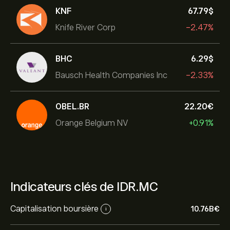
KNF
67.79‎$‎
Knife River Corp
-2.47%
BHC
6.29‎$‎
Bausch Health Companies Inc
-2.33%
OBEL.BR
22.20‎€‎
Orange Belgium NV
+0.91%
Indicateurs clés de IDR.MC
Capitalisation boursière
10.76B‎€‎
i