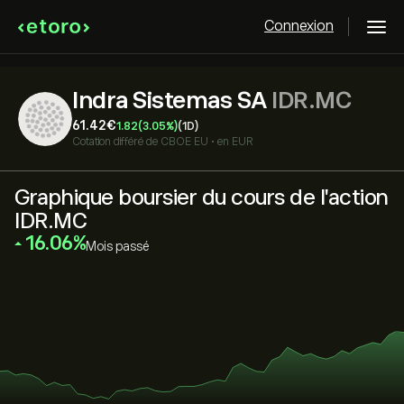
Connexion
Indra Sistemas SA
IDR.MC
61.42‎€‎
1.82
(3.05%)
(1D)
Cotation différé de
CBOE EU
•
en EUR
Graphique boursier du cours de l'action
IDR.MC
‎16.06‎
Mois passé