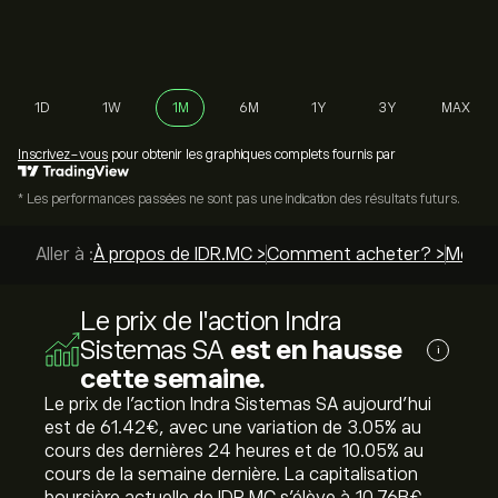
1D
1W
1M
6M
1Y
3Y
MAX
Inscrivez-vous
pour obtenir les graphiques complets fournis par
* Les performances passées ne sont pas une indication des résultats futurs.
Aller à :
À propos de IDR.MC >
Comment acheter? >
Meille
Le prix de l'action Indra
Sistemas SA
est en hausse
i
cette semaine.
Le prix de l'action Indra Sistemas SA aujourd'hui
est de 61.42‎€‎, avec une variation de ‎3.05‎% au
cours des dernières 24 heures et de ‎10.05‎% au
cours de la semaine dernière. La capitalisation