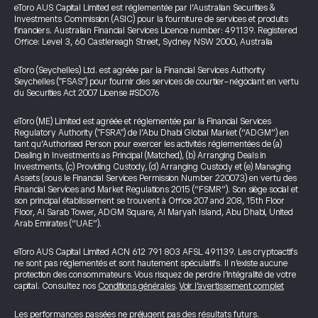
eToro AUS Capital Limited est réglementée par l’Australian Securities &
Investments Commission (ASIC) pour la fourniture de services et produits
financiers. Australian Financial Services Licence number: 491139. Registered
Office: Level 3, 60 Castlereagh Street, Sydney NSW 2000, Australia
eToro (Seychelles) Ltd. est agréée par la Financial Services Authority
Seychelles ("FSAS") pour fournir des services de courtier-négociant en vertu
du Securities Act 2007 License #SD076
eToro (ME) Limited est agréée et réglementée par la Financial Services
Regulatory Authority ("FSRA") de l’Abu Dhabi Global Market (“ADGM”) en
tant qu’Authorised Person pour exercer les activités réglementées de (a)
Dealing in Investments as Principal (Matched), (b) Arranging Deals in
Investments, (c) Providing Custody, (d) Arranging Custody et (e) Managing
Assets (sous le Financial Services Permission Number 220073) en vertu des
Financial Services and Market Regulations 2015 (“FSMR”). Son siège social et
son principal établissement se trouvent à Office 207 and 208, 15th Floor
Floor, Al Sarab Tower, ADGM Square, Al Maryah Island, Abu Dhabi, United
Arab Emirates (“UAE”).
eToro AUS Capital Limited ACN 612 791 803 AFSL 491139. Les cryptoactifs
ne sont pas réglementés et sont hautement spéculatifs. Il n’existe aucune
protection des consommateurs. Vous risquez de perdre l’intégralité de votre
capital. Consultez nos
Conditions générales
.
Voir l’avertissement complet
Les performances passées ne préjugent pas des résultats futurs.