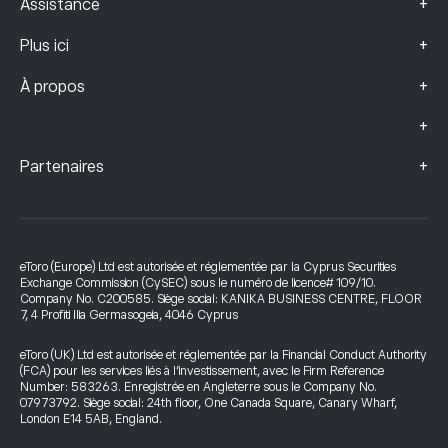
+
Assistance
+
Plus ici
+
À propos
+
+
Partenaires
eToro (Europe) Ltd est autorisée et réglementée par la Cyprus Securities
Exchange Commission (CySEC) sous le numéro de licence# 109/10.
Company No. C200585. Siège social: KANIKA BUSINESS CENTRE, FLOOR
7, 4 Profiti Ilia Germasogeia, 4046 Cyprus
eToro (UK) Ltd est autorisée et réglementée par la Financial Conduct Authority
(FCA) pour les services liés à l’investissement, avec le Firm Reference
Number: 583263. Enregistrée en Angleterre sous le Company No.
07973792. Siège social: 24th floor, One Canada Square, Canary Wharf,
London E14 5AB, England.