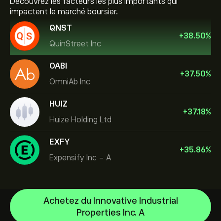
Découvrez les facteurs les plus importants qui
impactent le marché boursier.
QNST
+
38.50
%
QuinStreet Inc
OABI
+
37.50
%
OmniAb Inc
HUIZ
+
37.18
%
Huize Holding Ltd
EXFY
+
35.86
%
Expensify Inc - A
Achetez du Innovative Industrial
Properties Inc. A
NVIDIA Corporation