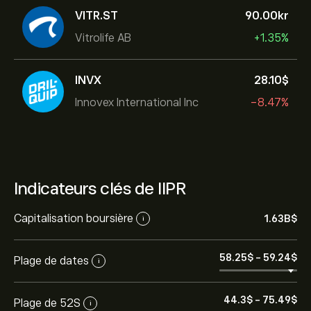
VITR.ST
90.00‎kr‎
Vitrolife AB
+1.35%
INVX
28.10‎$‎
Innovex International Inc
-8.47%
Indicateurs clés de IIPR
Capitalisation boursière
1.63B‎$‎
i
58.25‎$‎
-
59.24‎$‎
Plage de dates
i
44.3‎$‎
-
75.49‎$‎
Plage de 52S
i