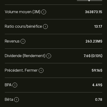
Volume moyen (3M)
363873.15
i
Ratio cours/bénéfice
13.17
i
Revenus
263.23M‎$‎
i
Dividende (Rendement)
7.6‎$‎ (0.13%)
i
Précédent. Fermer
59.16‎$‎
i
BPA
4.49‎$‎
i
Bêta
0.78
i