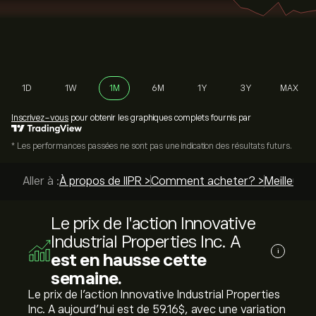
1D
1W
1M
6M
1Y
3Y
MAX
Inscrivez-vous
pour obtenir les graphiques complets fournis par
* Les performances passées ne sont pas une indication des résultats futurs.
Aller à :
À propos de IIPR >
Comment acheter? >
Meilleurs 
Le prix de l'action Innovative
Industrial Properties Inc. A
i
est en hausse cette
semaine.
Le prix de l'action Innovative Industrial Properties
Inc. A aujourd'hui est de 59.16‎$‎, avec une variation