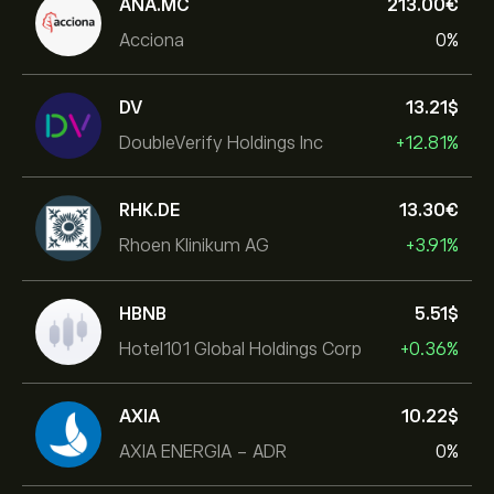
ANA.MC
213.00‎€‎
Acciona
0%
DV
13.21‎$‎
DoubleVerify Holdings Inc
+12.81%
RHK.DE
13.30‎€‎
Rhoen Klinikum AG
+3.91%
HBNB
5.51‎$‎
Hotel101 Global Holdings Corp
+0.36%
AXIA
10.22‎$‎
AXIA ENERGIA - ADR
0%