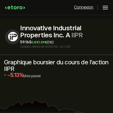
Connexion
Innovative Industrial
Properties Inc. A
IIPR
59.16‎$‎
0.81
(1.39%)
(1D)
Cotation différé de
NASDAQ
•
en USD
Graphique boursier du cours de l'action
IIPR
‎-5.13‎
Mois passé