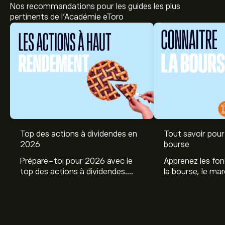
Nos recommandations pour les guides les plus
pertinents de l'Académie eToro
Top des actions à dividendes en
Tout savoir pour 
Le prix actuel de l'action KLRS est de 4.10‎$‎.
2026
bourse
Prépare-toi pour 2026 avec le
Apprenez les fo
top des actions à dividendes.
la bourse, le ma
Explore le potentiel de Coca Cola,
et profitez de c
Le prix cible moyen pour l'action Kalaris Therapeutics
Engie, et autres avec eToro.
commencer à inv
Inc est de 4.10‎$‎.
Inscrivez-vous
sur eToro pour obtenir
sur les différent
des prévisions détaillées des analystes et les prix cibles.