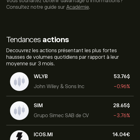
Vous souhaitez obtenir davantage d'informations?
Consultez notre guide sur
Académie
.
Tendances
actions
Decouvrez les actions présentant les plus fortes
hausses de volumes quotidiens par rapport à leur
moyenne sur 3 mois.
WLYB
53.76‎$‎
John Wiley & Sons Inc
-0.96%
SIM
28.65‎$‎
Grupo Simec SAB de CV
-3.76%
ICOS.MI
14.04‎€‎