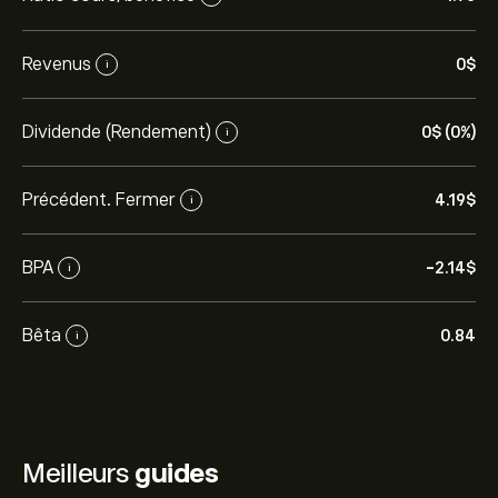
Revenus
0‎$‎
i
Dividende (Rendement)
0‎$‎ (0%)
i
Précédent. Fermer
4.19‎$‎
i
BPA
-2.14‎$‎
i
Bêta
0.84
i
Meilleurs
guides