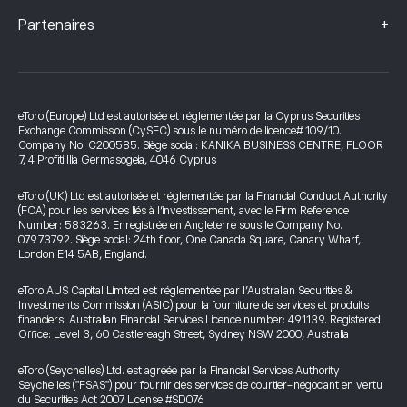
+
Partenaires
eToro (Europe) Ltd est autorisée et réglementée par la Cyprus Securities
Exchange Commission (CySEC) sous le numéro de licence# 109/10.
Company No. C200585. Siège social: KANIKA BUSINESS CENTRE, FLOOR
7, 4 Profiti Ilia Germasogeia, 4046 Cyprus
eToro (UK) Ltd est autorisée et réglementée par la Financial Conduct Authority
(FCA) pour les services liés à l’investissement, avec le Firm Reference
Number: 583263. Enregistrée en Angleterre sous le Company No.
07973792. Siège social: 24th floor, One Canada Square, Canary Wharf,
London E14 5AB, England.
eToro AUS Capital Limited est réglementée par l’Australian Securities &
Investments Commission (ASIC) pour la fourniture de services et produits
financiers. Australian Financial Services Licence number: 491139. Registered
Office: Level 3, 60 Castlereagh Street, Sydney NSW 2000, Australia
eToro (Seychelles) Ltd. est agréée par la Financial Services Authority
Seychelles ("FSAS") pour fournir des services de courtier-négociant en vertu
du Securities Act 2007 License #SD076