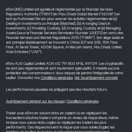
eToro (ME) Limited est agréée et réglementée par la Financial Services
Regulatory Authority ("FSRA") de l’Abu Dhabi Global Market (“ADGM”) en
tant qu’Authorised Person pour exercer les activités réglementées de (a)
Dealing in Investments as Principal (Matched), (b) Arranging Deals in
Investments, (c) Providing Custody, (d) Arranging Custody et (e) Managing
Assets (sous le Financial Services Permission Number 220073) en vertu des
Financial Services and Market Regulations 2015 (“FSMR”). Son siège social et
son principal établissement se trouvent à Office 207 and 208, 15th Floor
Floor, Al Sarab Tower, ADGM Square, Al Maryah Island, Abu Dhabi, United
Arab Emirates (“UAE”).
eToro AUS Capital Limited ACN 612 791 803 AFSL 491139. Les cryptoactifs
ne sont pas réglementés et sont hautement spéculatifs. Il n’existe aucune
protection des consommateurs. Vous risquez de perdre l’intégralité de votre
capital. Consultez nos
Conditions générales
.
Voir l’avertissement complet
Les performances passées ne préjugent pas des résultats futurs.
Avertissement général sur les risques
|
Conditions générales
Trader avec eToro en suivant et/ou en copiant ou en répliquant les
transactions d’autres traders comporte un niveau de risque élevé, même
lorsque vous suivez et/ou copiez ou répliquez les traders les plus
performants. Ces risques incluent le risque que vous suiviez/copiez les