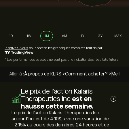
1D
1W
1M
6M
1Y
3Y
MAX
Inscrivez-vous
pour obtenir les graphiques complets fournis par
* Les performances passées ne sont pas une indication des résultats futurs.
Aller à :
À propos de KLRS >
Comment acheter? >
Meilleur
Le prix de l'action Kalaris
Therapeutics Inc
est en
i
hausse cette semaine.
Le prix de l'action Kalaris Therapeutics Inc
aujourd'hui est de 4.10‎$‎, avec une variation de
‎-2.15‎% au cours des dernières 24 heures et de