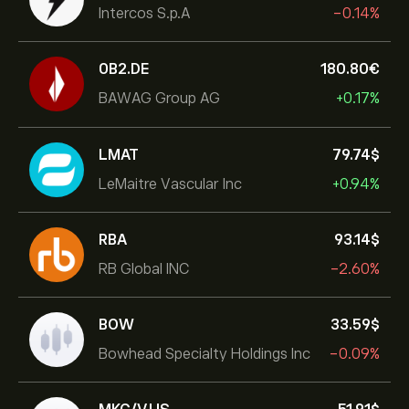
Intercos S.p.A
-0.14%
0B2.DE
180.80‎€‎
BAWAG Group AG
+0.17%
LMAT
79.74‎$‎
LeMaitre Vascular Inc
+0.94%
RBA
93.14‎$‎
RB Global INC
-2.60%
BOW
33.59‎$‎
Bowhead Specialty Holdings Inc
-0.09%