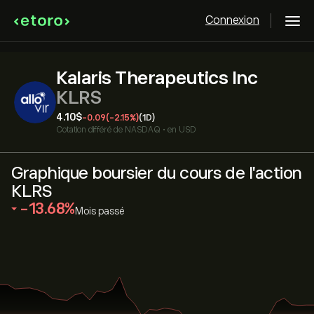
Connexion
Kalaris Therapeutics Inc
KLRS
4.10‎$‎
-0.09
(-2.15%)
(1D)
Cotation différé de
NASDAQ
•
en USD
Graphique boursier du cours de l'action
KLRS
‎-13.68‎
Mois passé