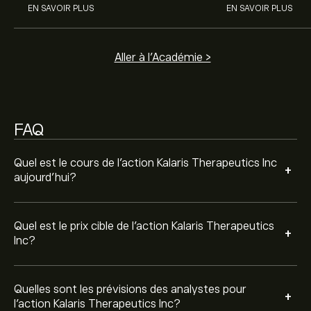
Les analystes offrent des prévisions pour l'action
EN SAVOIR PLUS
EN SAVOIR PLUS
Kalaris Therapeutics Inc en se basant sur les tendances
du marché, les rapports financiers et la croissance
anticipée. Découvrez les dernières prévisions pour les
Aller à l'Académie >
mouvements de prix futurs.
La capitalisation boursière de Kalaris Therapeutics Inc
est de 99.69M‎$‎
FAQ
Sur la base des recommandations de 3 analystes
concernant KLRS au cours des 3 derniers mois, le
consensus général est Achat ferme.
Quel est le cours de l'action Kalaris Therapeutics Inc
+
aujourd'hui?
Quel est le prix cible de l'action Kalaris Therapeutics
+
Inc?
Quelles sont les prévisions des analystes pour
+
l'action Kalaris Therapeutics Inc?