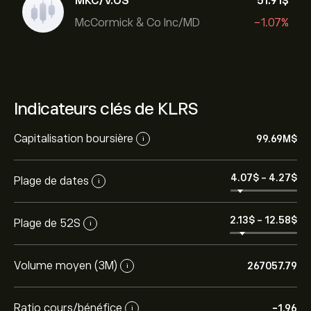
MKC/V.US
51.91‎$‎
McCormick & Co Inc/MD
-1.07%
Indicateurs clés de KLRS
Capitalisation boursière
99.69M‎$‎
i
4.07‎$‎
-
4.27‎$‎
Plage de dates
i
2.13‎$‎
-
12.58‎$‎
Plage de 52S
i
Volume moyen (3M)
267057.79
i
Ratio cours/bénéfice
-1.96
i