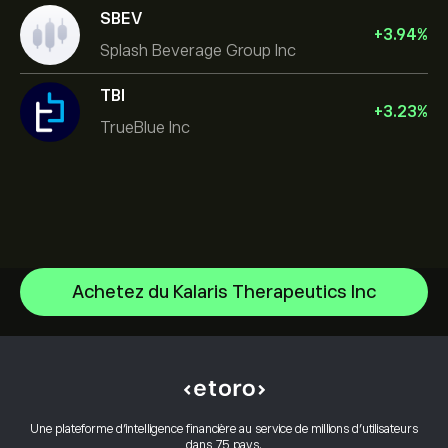
SBEV
+
3.94
%
Splash Beverage Group Inc
TBI
+
3.23
%
TrueBlue Inc
Achetez du Kalaris Therapeutics Inc
NVIDIA Corporation
Amazon.com Inc
Centre d’aide
Microsoft
Comment effectuer un dépôt
Comment fonctionne le CopyTrading
Apple
Comment effectuer un retrait
Trading responsable
Meta Platforms Inc
Pourquoi choisir eToro
Ouvrir un compte
Une plateforme d’intelligence financière au service de millions d’utilisateurs
Qu’est-ce que l’effet de levier et la marge
Alphabet
dans 75 pays.