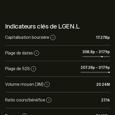
Indicateurs clés de LGEN.L
Capitalisation boursière
17.27B‎p‎
i
308.8‎p‎
-
317.9‎p‎
Plage de dates
i
207.28‎p‎
-
317.9‎p‎
Plage de 52S
i
Volume moyen (3M)
20.24M
i
Ratio cours/bénéfice
27.16
i