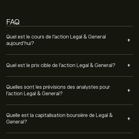
Sur la base des recommandations de 3 analystes
FAQ
concernant LGEN.L au cours des 3 derniers mois, le
consensus général est Achat modéré.
Quel est le cours de l'action Legal & General
+
aujourd'hui?
+
Quel est le prix cible de l'action Legal & General?
Quelles sont les prévisions des analystes pour
+
l'action Legal & General?
Quelle est la capitalisation boursière de Legal &
+
General?