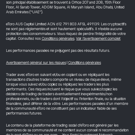
son principal établissement se trouvent à Office 207 and 208, 15th Floor
Floor, Al Sarab Tower, ADGM Square, Al Maryah Island, Abu Dhabi, United
Arab Emirates (“UAE”).
eToro AUS Capital Limited ACN 612 791 803 AFSL 491139. Les cryptoactifs
ne sont pas réglementés et sont hautement spéculatifs. Il n’existe aucune
protection des consommateurs. Vous risquez de perdre l’intégralité de votre
capital. Consultez nos
Conditions générales
.
Voir l’avertissement complet
Les performances passées ne préjugent pas des résultats futurs.
Avertissement général sur les risques
|
Conditions générales
Trader avec eToro en suivant et/ou en copiant ou en répliquant les
transactions d’autres traders comporte un niveau de risque élevé, même
lorsque vous suivez et/ou copiez ou répliquez les traders les plus
performants. Ces risques incluent le risque que vous suiviez/copiez les
décisions de trading de traders éventuellement inexpérimentés/non
professionnels, ou de traders dont l’objectif ou l’intention finale, ou la situation
financière, peut différer de la vôtre. Les performances passées d’un membre
de la communauté eToro ne constituent pas un indicateur fiable de ses
performances futures.
Le contenu de la plateforme de trading social d’eToro est généré par les
membres de sa communauté et ne contient aucun conseil ni recommandation