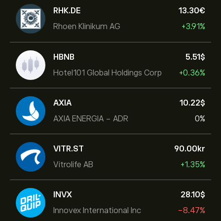
RHK.DE
13.30‎€‎
Rhoen Klinikum AG
+3.91%
HBNB
5.51‎$‎
Hotel101 Global Holdings Corp
+0.36%
AXIA
10.22‎$‎
AXIA ENERGIA - ADR
0%
VITR.ST
90.00‎kr‎
Vitrolife AB
+1.35%
INVX
28.10‎$‎
Innovex International Inc
-8.47%