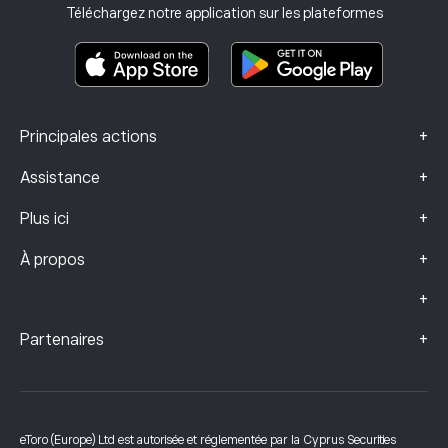
Assurance investissement
Téléchargez notre application sur les plateformes
Documents d’information clés
Smart Portfolios
Données sur les plaintes (clients FCA)
+
Principales actions
+
Assistance
+
Plus ici
+
À propos
+
+
Partenaires
eToro (Europe) Ltd est autorisée et réglementée par la Cyprus Securities