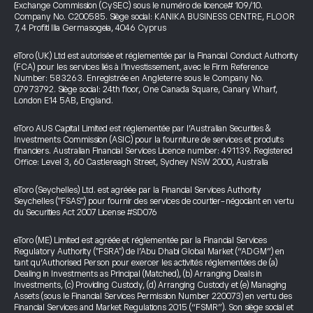
Exchange Commission (CySEC) sous le numéro de licence# 109/10.
Company No. C200585. Siège social: KANIKA BUSINESS CENTRE, FLOOR
7, 4 Profiti Ilia Germasogeia, 4046 Cyprus
eToro (UK) Ltd est autorisée et réglementée par la Financial Conduct Authority
(FCA) pour les services liés à l’investissement, avec le Firm Reference
Number: 583263. Enregistrée en Angleterre sous le Company No.
07973792. Siège social: 24th floor, One Canada Square, Canary Wharf,
London E14 5AB, England.
eToro AUS Capital Limited est réglementée par l’Australian Securities &
Investments Commission (ASIC) pour la fourniture de services et produits
financiers. Australian Financial Services Licence number: 491139. Registered
Office: Level 3, 60 Castlereagh Street, Sydney NSW 2000, Australia
eToro (Seychelles) Ltd. est agréée par la Financial Services Authority
Seychelles ("FSAS") pour fournir des services de courtier-négociant en vertu
du Securities Act 2007 License #SD076
eToro (ME) Limited est agréée et réglementée par la Financial Services
Regulatory Authority ("FSRA") de l’Abu Dhabi Global Market (“ADGM”) en
tant qu’Authorised Person pour exercer les activités réglementées de (a)
Dealing in Investments as Principal (Matched), (b) Arranging Deals in
Investments, (c) Providing Custody, (d) Arranging Custody et (e) Managing
Assets (sous le Financial Services Permission Number 220073) en vertu des
Financial Services and Market Regulations 2015 (“FSMR”). Son siège social et