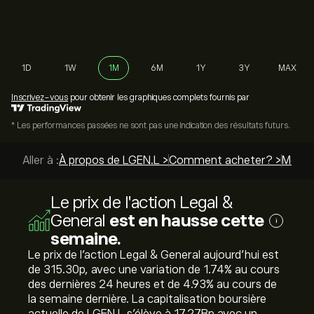
1D
1W
1M
6M
1Y
3Y
MAX
Inscrivez-vous
pour obtenir les graphiques complets fournis par
* Les performances passées ne sont pas une indication des résultats futurs.
Aller à :
À propos de LGEN.L >
Comment acheter? >
Meille
Le prix de l'action Legal &
General
est en hausse cette
i
semaine.
Le prix de l'action Legal & General aujourd'hui est
de 315.30‎p‎, avec une variation de ‎1.74‎% au cours
des dernières 24 heures et de ‎4.93‎% au cours de
la semaine dernière. La capitalisation boursière