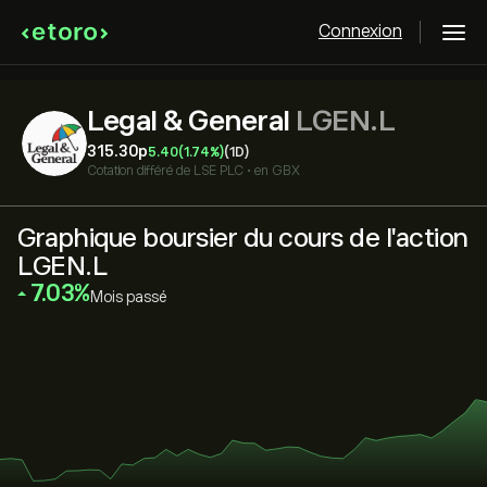
Connexion
Legal & General
LGEN.L
315.30‎p‎
5.40
(1.74%)
(1D)
Cotation différé de
LSE PLC
•
en GBX
Graphique boursier du cours de l'action
LGEN.L
‎7.03‎
Mois passé