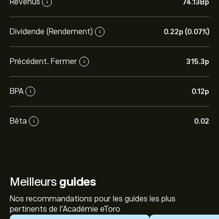
Revenus
74.13B‎p‎
i
Dividende (Rendement)
0.22‎p‎ (0.07%)
i
Précédent. Fermer
315.3‎p‎
i
BPA
0.12‎p‎
i
Bêta
0.02
i
Meilleurs
guides
Nos recommandations pour les guides les plus
pertinents de l'Académie eToro