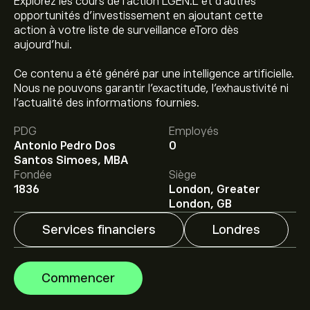
Explorez les cours de l'action LGEN.L et d'autres
opportunités d'investissement en ajoutant cette
action à votre liste de surveillance eToro dès
aujourd'hui.
Ce contenu a été généré par une intelligence artificielle.
Nous ne pouvons garantir l’exactitude, l’exhaustivité ni
l’actualité des informations fournies.
Le prix actuel de l'action LGEN.L est de 315.30‎p‎.
PDG
Employés
Antonio Pedro Dos
0
Le prix cible moyen pour l'action Legal & General est de
Santos Simoes, MBA
315.30‎p‎.
Inscrivez-vous
sur eToro pour obtenir des
Fondée
Siège
prévisions détaillées des analystes et les prix cibles.
1836
London, Greater
London, GB
Les analystes offrent des prévisions pour l'action Legal
Services financiers
Londres
& General en se basant sur les tendances du marché,
les rapports financiers et la croissance anticipée.
Découvrez les dernières prévisions pour les
Commencer
mouvements de prix futurs.
La capitalisation boursière de Legal & General est de
17.27B‎p‎