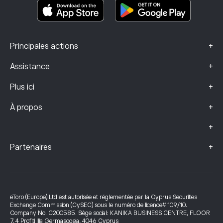
Données sur les plaintes (clients FCA)
+
Principales actions
+
Assistance
+
Plus ici
+
À propos
+
+
Partenaires
eToro (Europe) Ltd est autorisée et réglementée par la Cyprus Securities
Exchange Commission (CySEC) sous le numéro de licence# 109/10.
Company No. C200585. Siège social: KANIKA BUSINESS CENTRE, FLOOR
7, 4 Profiti Ilia Germasogeia, 4046 Cyprus