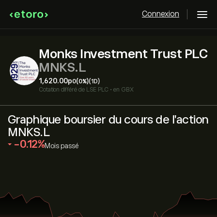
Connexion
Monks Investment Trust PLC
MNKS.L
1,620.00‎p‎
0
(0%)
(1D)
Cotation différé de
LSE PLC
•
en GBX
Graphique boursier du cours de l'action
MNKS.L
‎-0.12‎
Mois passé