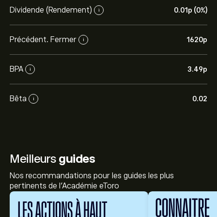
Dividende (Rendement)
0.01‎p‎ (0%)
i
Précédent. Fermer
1620‎p‎
i
BPA
3.49‎p‎
i
Bêta
0.02
i
Meilleurs
guides
Nos recommandations pour les guides les plus
pertinents de l'Académie eToro