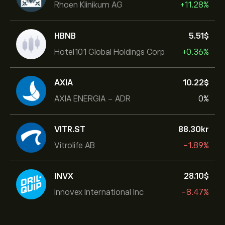
Rhoen Klinikum AG
+11.28%
HBNB
5.51‎$‎
Hotel101 Global Holdings Corp
+0.36%
AXIA
10.22‎$‎
AXIA ENERGIA - ADR
0%
VITR.ST
88.30‎kr‎
Vitrolife AB
-1.89%
INVX
28.10‎$‎
Innovex International Inc
-8.47%