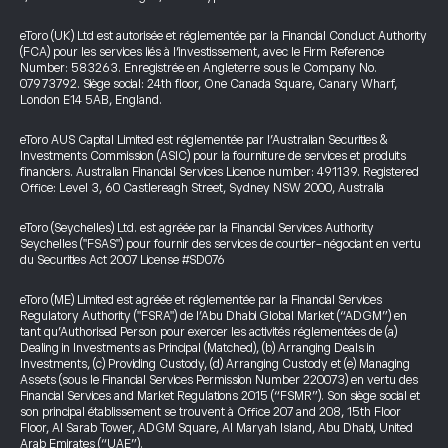
eToro (UK) Ltd est autorisée et réglementée par la Financial Conduct Authority
(FCA) pour les services liés à l’investissement, avec le Firm Reference
Number: 583263. Enregistrée en Angleterre sous le Company No.
07973792. Siège social: 24th floor, One Canada Square, Canary Wharf,
London E14 5AB, England.
eToro AUS Capital Limited est réglementée par l’Australian Securities &
Investments Commission (ASIC) pour la fourniture de services et produits
financiers. Australian Financial Services Licence number: 491139. Registered
Office: Level 3, 60 Castlereagh Street, Sydney NSW 2000, Australia
eToro (Seychelles) Ltd. est agréée par la Financial Services Authority
Seychelles ("FSAS") pour fournir des services de courtier-négociant en vertu
du Securities Act 2007 License #SD076
eToro (ME) Limited est agréée et réglementée par la Financial Services
Regulatory Authority ("FSRA") de l’Abu Dhabi Global Market (“ADGM”) en
tant qu’Authorised Person pour exercer les activités réglementées de (a)
Dealing in Investments as Principal (Matched), (b) Arranging Deals in
Investments, (c) Providing Custody, (d) Arranging Custody et (e) Managing
Assets (sous le Financial Services Permission Number 220073) en vertu des
Financial Services and Market Regulations 2015 (“FSMR”). Son siège social et
son principal établissement se trouvent à Office 207 and 208, 15th Floor
Floor, Al Sarab Tower, ADGM Square, Al Maryah Island, Abu Dhabi, United
Arab Emirates (“UAE”).