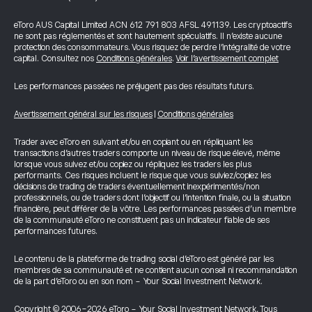
eToro AUS Capital Limited ACN 612 791 803 AFSL 491139. Les cryptoactifs
ne sont pas réglementés et sont hautement spéculatifs. Il n’existe aucune
protection des consommateurs. Vous risquez de perdre l’intégralité de votre
capital. Consultez nos
Conditions générales
.
Voir l’avertissement complet
Les performances passées ne préjugent pas des résultats futurs.
Avertissement général sur les risques
|
Conditions générales
Trader avec eToro en suivant et/ou en copiant ou en répliquant les
transactions d’autres traders comporte un niveau de risque élevé, même
lorsque vous suivez et/ou copiez ou répliquez les traders les plus
performants. Ces risques incluent le risque que vous suiviez/copiez les
décisions de trading de traders éventuellement inexpérimentés/non
professionnels, ou de traders dont l’objectif ou l’intention finale, ou la situation
financière, peut différer de la vôtre. Les performances passées d’un membre
de la communauté eToro ne constituent pas un indicateur fiable de ses
performances futures.
Le contenu de la plateforme de trading social d’eToro est généré par les
membres de sa communauté et ne contient aucun conseil ni recommandation
de la part d’eToro ou en son nom - Your Social Investment Network.
Copyright © 2006-2026 eToro - Your Social Investment Network, Tous