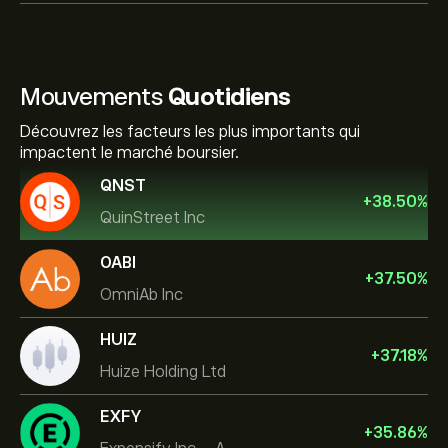
Mouvements
Quotidiens
Découvrez les facteurs les plus importants qui
impactent le marché boursier.
QNST
+
38.50
%
QuinStreet Inc
OABI
+
37.50
%
OmniAb Inc
HUIZ
+
37.18
%
Huize Holding Ltd
EXFY
+
35.86
%