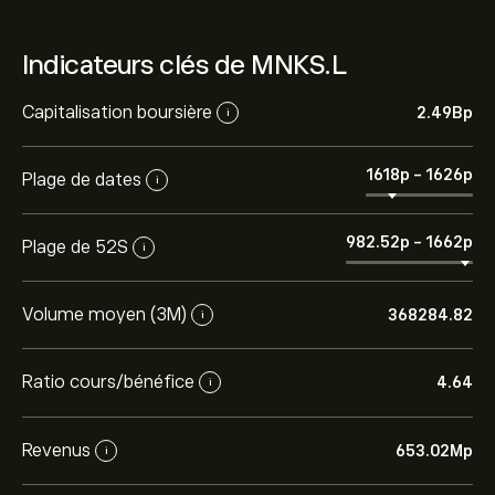
Indicateurs clés de MNKS.L
Capitalisation boursière
2.49B‎p‎
i
1618‎p‎
-
1626‎p‎
Plage de dates
i
982.52‎p‎
-
1662‎p‎
Plage de 52S
i
Volume moyen (3M)
368284.82
i
Ratio cours/bénéfice
4.64
i
Revenus
653.02M‎p‎
i