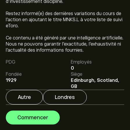
d'investissement discipliné.
Restez informé(e) des dernières variations du cours de
l'action en ajoutant le titre MNKS.L à votre liste de suivi
eToro.
Ce contenu a été généré par une intelligence artificielle.
Nous ne pouvons garantir l’exactitude, l’exhaustivité ni
Le prix actuel de l'action MNKS.L est de 1,620.00‎p‎.
l’actualité des informations fournies.
PDG
Employés
0
Le prix cible moyen pour l'action Monks Investment
Fondée
Siège
Trust PLC est de 1,620.00‎p‎.
Inscrivez-vous
sur eToro
1929
Edinburgh, Scotland,
pour obtenir des prévisions détaillées des analystes et
GB
les prix cibles.
Autre
Londres
Les analystes offrent des prévisions pour l'action
Monks Investment Trust PLC en se basant sur les
tendances du marché, les rapports financiers et la
Commencer
croissance anticipée. Découvrez les dernières prévisions
pour les mouvements de prix futurs.
La capitalisation boursière de Monks Investment Trust