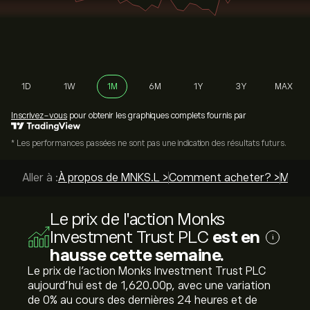
1D
1W
1M
6M
1Y
3Y
MAX
Inscrivez-vous
pour obtenir les graphiques complets fournis par
* Les performances passées ne sont pas une indication des résultats futurs.
Aller à :
À propos de MNKS.L >
Comment acheter? >
Meille
Le prix de l'action Monks
Investment Trust PLC
est en
i
hausse cette semaine.
Le prix de l'action Monks Investment Trust PLC
aujourd'hui est de 1,620.00‎p‎, avec une variation
de ‎0‎% au cours des dernières 24 heures et de