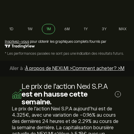
1D
1W
1M
6M
1Y
3Y
MAX
Inscrivez-vous
pour obtenir les graphiques complets fournis par
* Les performances passées ne sont pas une indication des résultats futurs.
Aller à :
À propos de NEXI.MI >
Comment acheter? >
Meille
Le prix de l'action Nexi S.P.A
est en hausse cette
i
semaine.
Le prix de l'action Nexi S.P.A aujourd'hui est de
4.325‎€‎, avec une variation de ‎-0.96‎% au cours
des dernières 24 heures et de ‎2.29‎% au cours de
la semaine dernière. La capitalisation boursière