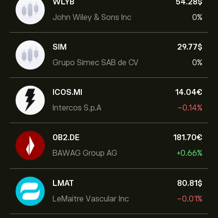
WLYB
54.28‎$‎
John Wiley & Sons Inc
0%
SIM
29.77‎$‎
Grupo Simec SAB de CV
0%
ICOS.MI
14.04‎€‎
Intercos S.p.A
-0.14%
0B2.DE
181.70‎€‎
BAWAG Group AG
+0.66%
LMAT
80.81‎$‎
LeMaitre Vascular Inc
-0.01%