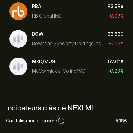
RBA
92.59‎$‎
RB Global INC
-0.09%
BOW
33.83‎$‎
Bowhead Specialty Holdings Inc
-0.12%
MKC/V.US
52.01‎$‎
McCormick & Co Inc/MD
+0.29%
Indicateurs clés de NEXI.MI
Capitalisation boursière
5.1B‎€‎
i