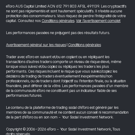
eToro AUS Capital Limited ACN 612 791 803 AFSL 491139. Les cryptoactifs
ne sont pas réglementés et sont hautement spéculatifs. Il n’existe aucune
protection des consommateurs. Vous risquez de perdre l’intégralité de votre
capital. Consultez nos
Conditions générales
.
Voir l’avertissement complet
Les performances passées ne préjugent pas des résultats futurs.
Avertissement général sur les risques
|
Conditions générales
Trader avec eToro en suivant et/ou en copiant ou en répliquant les
transactions d’autres traders comporte un niveau de risque élevé, même
lorsque vous suivez et/ou copiez ou répliquez les traders les plus
performants. Ces risques incluent le risque que vous suiviez/copiez les
décisions de trading de traders éventuellement inexpérimentés/non
professionnels, ou de traders dont l’objectif ou l’intention finale, ou la situation
financière, peut différer de la vôtre. Les performances passées d’un membre
de la communauté eToro ne constituent pas un indicateur fiable de ses
performances futures.
Le contenu de la plateforme de trading social d’eToro est généré par les
membres de sa communauté et ne contient aucun conseil ni recommandation
de la part d’eToro ou en son nom - Your Social Investment Network.
Copyright © 2006-2026 eToro - Your Social Investment Network, Tous
droits réservés.