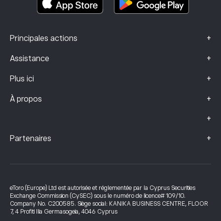
+
Principales actions
+
Assistance
+
Plus ici
+
À propos
+
+
Partenaires
eToro (Europe) Ltd est autorisée et réglementée par la Cyprus Securities
Exchange Commission (CySEC) sous le numéro de licence# 109/10.
Company No. C200585. Siège social: KANIKA BUSINESS CENTRE, FLOOR
7, 4 Profiti Ilia Germasogeia, 4046 Cyprus