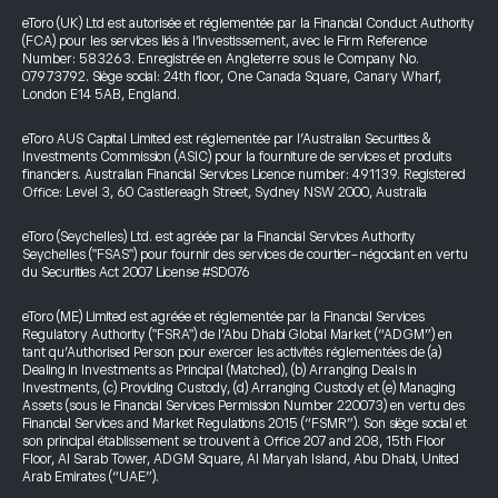
eToro (UK) Ltd est autorisée et réglementée par la Financial Conduct Authority
(FCA) pour les services liés à l’investissement, avec le Firm Reference
Number: 583263. Enregistrée en Angleterre sous le Company No.
07973792. Siège social: 24th floor, One Canada Square, Canary Wharf,
London E14 5AB, England.
eToro AUS Capital Limited est réglementée par l’Australian Securities &
Investments Commission (ASIC) pour la fourniture de services et produits
financiers. Australian Financial Services Licence number: 491139. Registered
Office: Level 3, 60 Castlereagh Street, Sydney NSW 2000, Australia
eToro (Seychelles) Ltd. est agréée par la Financial Services Authority
Seychelles ("FSAS") pour fournir des services de courtier-négociant en vertu
du Securities Act 2007 License #SD076
eToro (ME) Limited est agréée et réglementée par la Financial Services
Regulatory Authority ("FSRA") de l’Abu Dhabi Global Market (“ADGM”) en
tant qu’Authorised Person pour exercer les activités réglementées de (a)
Dealing in Investments as Principal (Matched), (b) Arranging Deals in
Investments, (c) Providing Custody, (d) Arranging Custody et (e) Managing
Assets (sous le Financial Services Permission Number 220073) en vertu des
Financial Services and Market Regulations 2015 (“FSMR”). Son siège social et
son principal établissement se trouvent à Office 207 and 208, 15th Floor
Floor, Al Sarab Tower, ADGM Square, Al Maryah Island, Abu Dhabi, United
Arab Emirates (“UAE”).