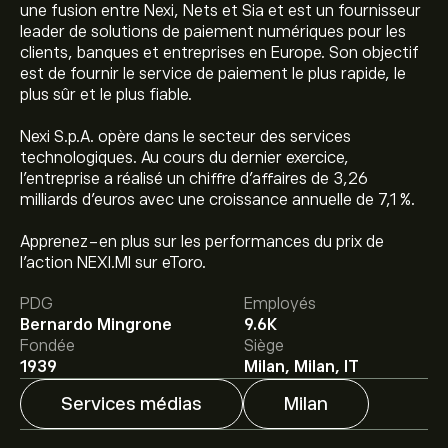
une fusion entre Nexi, Nets et Sia et est un fournisseur
leader de solutions de paiement numériques pour les
clients, banques et entreprises en Europe. Son objectif
est de fournir le service de paiement le plus rapide, le
plus sûr et le plus fiable.
Nexi S.p.A. opère dans le secteur des services
technologiques. Au cours du dernier exercice,
l’entreprise a réalisé un chiffre d’affaires de 3,26
milliards d’euros avec une croissance annuelle de 7,1 %.
Le prix actuel de l'action NEXI.MI est de 4.325‎€‎.
Apprenez-en plus sur les performances du prix de
l'action NEXI.MI sur eToro.
Le prix cible moyen pour l'action Nexi S.P.A est de
PDG
Employés
4.325‎€‎.
Inscrivez-vous
sur eToro pour obtenir des
Bernardo Mingrone
9.6K
prévisions détaillées des analystes et les prix cibles.
Fondée
Siège
1939
Milan, Milan, IT
Les analystes offrent des prévisions pour l'action Nexi
S.P.A en se basant sur les tendances du marché, les
Services médias
Milan
rapports financiers et la croissance anticipée.
Découvrez les dernières prévisions pour les
La capitalisation boursière de Nexi S.P.A est de 5.1B‎€‎