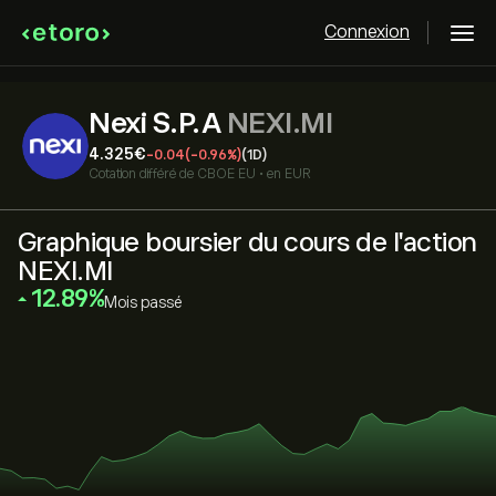
Connexion
Nexi S.P.A
NEXI.MI
4.325‎€‎
-0.04
(-0.96%)
(1D)
Cotation différé de
CBOE EU
•
en EUR
Graphique boursier du cours de l'action
NEXI.MI
‎12.89‎
Mois passé