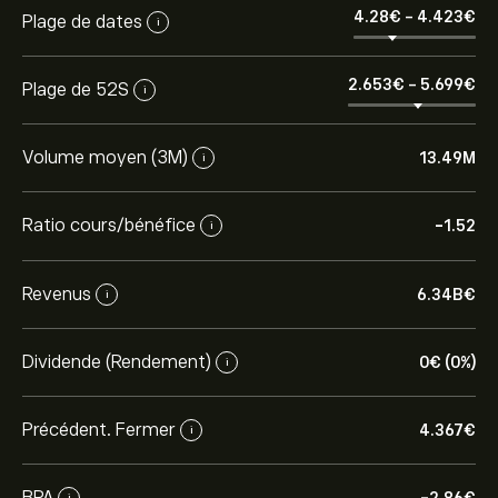
4.28‎€‎
-
4.423‎€‎
Plage de dates
i
2.653‎€‎
-
5.699‎€‎
Plage de 52S
i
Volume moyen (3M)
13.49M
i
Ratio cours/bénéfice
-1.52
i
Revenus
6.34B‎€‎
i
Dividende (Rendement)
0‎€‎ (0%)
i
Précédent. Fermer
4.367‎€‎
i
BPA
i