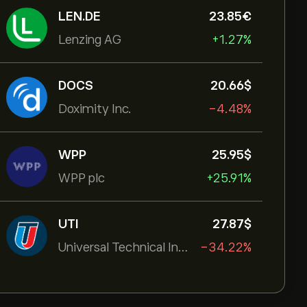
LEN.DE
23.85‎€‎
Lenzing AG
+1.27%
DOCS
20.66‎$‎
Doximity Inc.
-4.48%
WPP
25.95‎$‎
WPP plc
+25.91%
UTI
27.87‎$‎
Universal Technical Institut
-34.22%