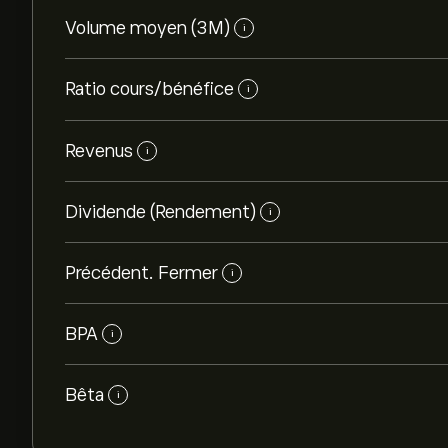
Volume moyen (3M)
i
Ratio cours/bénéfice
i
Revenus
i
Dividende (Rendement)
i
Précédent. Fermer
i
BPA
i
Bêta
i