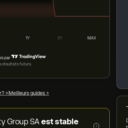
1Y
3Y
MAX
is par
 résultats futurs.
? >
Meilleurs guides >
rty Group SA
est stable
i