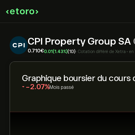
CPI Property Group SA
0.710‎€‎
0.01
(1.43%)
(1D)
•
Cotation différé de
Xetra
•
en
Graphique boursier du cours 
‎-2.07‎
Mois passé