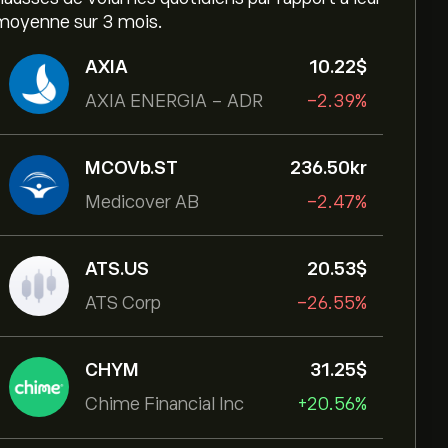
moyenne sur 3 mois.
AXIA
10.22‎$‎
AXIA ENERGIA - ADR
-2.39%
MCOVb.ST
236.50‎kr‎
Medicover AB
-2.47%
ATS.US
20.53‎$‎
ATS Corp
-26.55%
CHYM
31.25‎$‎
Chime Financial Inc
+20.56%