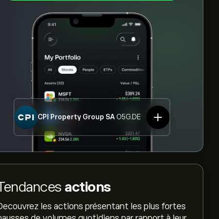
CPI Property Group SA
O5G.DE
Tendances
actions
Decouvrez les actions présentant les plus fortes
hausses de volumes quotidiens par rapport à leur