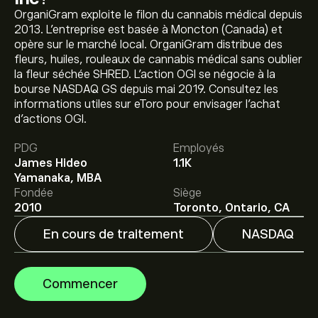
OrganiGram exploite le filon du cannabis médical depuis
2013. L’entreprise est basée à Moncton (Canada) et
opère sur le marché local. OrganiGram distribue des
fleurs, huiles, rouleaux de cannabis médical sans oublier
la fleur séchée SHRED. L’action OGI se négocie à la
bourse NASDAQ GS depuis mai 2019. Consultez les
informations utiles sur eToro pour envisager l’achat
Le prix actuel de l'action OGI est de 0.9900‎$‎.
d’actions OGI.
PDG
Employés
James Hideo
1.1K
Le prix cible moyen pour l'action Organigram Global Inc
Yamanaka, MBA
est de 0.9900‎$‎.
Inscrivez-vous
sur eToro pour obtenir
Fondée
Siège
des prévisions détaillées des analystes et les prix cibles.
2010
Toronto, Ontario, CA
En cours de traitement
NASDAQ
Les analystes offrent des prévisions pour l'action
Organigram Global Inc en se basant sur les tendances
du marché, les rapports financiers et la croissance
Commencer
anticipée. Découvrez les dernières prévisions pour les
mouvements de prix futurs.
La capitalisation boursière de Organigram Global Inc est