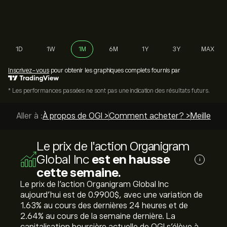
1D
1W
1M
6M
1Y
3Y
MAX
Inscrivez-vous
pour obtenir les graphiques complets fournis par
* Les performances passées ne sont pas une indication des résultats futurs.
Aller à :
À propos de OGI >
Comment acheter? >
Meilleurs 
Le prix de l'action Organigram
Global Inc
est en hausse
i
cette semaine.
Le prix de l'action Organigram Global Inc
aujourd'hui est de 0.9900‎$‎, avec une variation de
‎1.63‎% au cours des dernières 24 heures et de
‎2.64‎% au cours de la semaine dernière. La