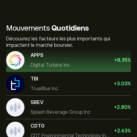
Mouvements
Quotidiens
Découvrez les facteurs les plus importants qui
impactent le marché boursier.
APPS
+
8.35
%
Digital Turbine Inc
TBI
+
3.03
%
TrueBlue Inc
SBEV
+
2.80
%
Splash Beverage Group Inc
CDTG
+
2.63
%
CDT Environmental Technology Investment Holdings L