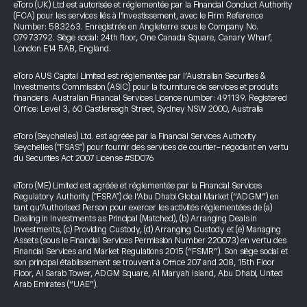
eToro (UK) Ltd est autorisée et réglementée par la Financial Conduct Authority
(FCA) pour les services liés à l’investissement, avec le Firm Reference
Number: 583263. Enregistrée en Angleterre sous le Company No.
07973792. Siège social: 24th floor, One Canada Square, Canary Wharf,
London E14 5AB, England.
eToro AUS Capital Limited est réglementée par l’Australian Securities &
Investments Commission (ASIC) pour la fourniture de services et produits
financiers. Australian Financial Services Licence number: 491139. Registered
Office: Level 3, 60 Castlereagh Street, Sydney NSW 2000, Australia
eToro (Seychelles) Ltd. est agréée par la Financial Services Authority
Seychelles ("FSAS") pour fournir des services de courtier-négociant en vertu
du Securities Act 2007 License #SD076
eToro (ME) Limited est agréée et réglementée par la Financial Services
Regulatory Authority ("FSRA") de l’Abu Dhabi Global Market (“ADGM”) en
tant qu’Authorised Person pour exercer les activités réglementées de (a)
Dealing in Investments as Principal (Matched), (b) Arranging Deals in
Investments, (c) Providing Custody, (d) Arranging Custody et (e) Managing
Assets (sous le Financial Services Permission Number 220073) en vertu des
Financial Services and Market Regulations 2015 (“FSMR”). Son siège social et
son principal établissement se trouvent à Office 207 and 208, 15th Floor
Floor, Al Sarab Tower, ADGM Square, Al Maryah Island, Abu Dhabi, United
Arab Emirates (“UAE”).