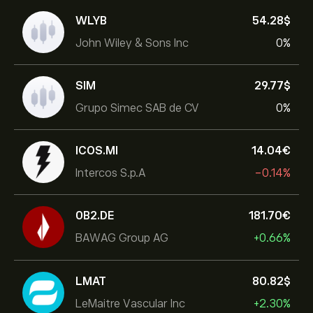
WLYB
54.28‎$‎
John Wiley & Sons Inc
0%
SIM
29.77‎$‎
Grupo Simec SAB de CV
0%
ICOS.MI
14.04‎€‎
Intercos S.p.A
-0.14%
0B2.DE
181.70‎€‎
BAWAG Group AG
+0.66%
LMAT
80.82‎$‎
LeMaitre Vascular Inc
+2.30%