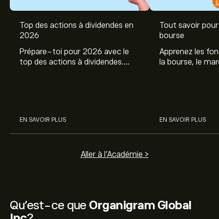
Top des actions à dividendes en
Tout savoir pour 
2026
bourse
Prépare-toi pour 2026 avec le
Apprenez les fo
top des actions à dividendes.
la bourse, le ma
Explore le potentiel de Coca Cola,
et profitez de c
Engie, et autres avec eToro.
commencer à inv
sur les différent
EN SAVOIR PLUS
EN SAVOIR PLUS
Aller à l'Académie >
Qu’est-ce que
Organigram Global
Inc
?