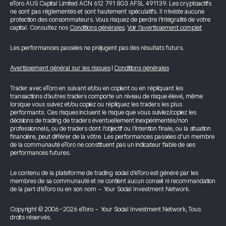
eToro AUS Capital Limited ACN 612 791 803 AFSL 491139. Les cryptoactifs
ne sont pas réglementés et sont hautement spéculatifs. Il n’existe aucune
protection des consommateurs. Vous risquez de perdre l’intégralité de votre
capital. Consultez nos
Conditions générales
.
Voir l’avertissement complet
Les performances passées ne préjugent pas des résultats futurs.
Avertissement général sur les risques
|
Conditions générales
Trader avec eToro en suivant et/ou en copiant ou en répliquant les
transactions d’autres traders comporte un niveau de risque élevé, même
lorsque vous suivez et/ou copiez ou répliquez les traders les plus
performants. Ces risques incluent le risque que vous suiviez/copiez les
décisions de trading de traders éventuellement inexpérimentés/non
professionnels, ou de traders dont l’objectif ou l’intention finale, ou la situation
financière, peut différer de la vôtre. Les performances passées d’un membre
de la communauté eToro ne constituent pas un indicateur fiable de ses
performances futures.
Le contenu de la plateforme de trading social d’eToro est généré par les
membres de sa communauté et ne contient aucun conseil ni recommandation
de la part d’eToro ou en son nom - Your Social Investment Network.
Copyright © 2006-2026 eToro - Your Social Investment Network, Tous
droits réservés.