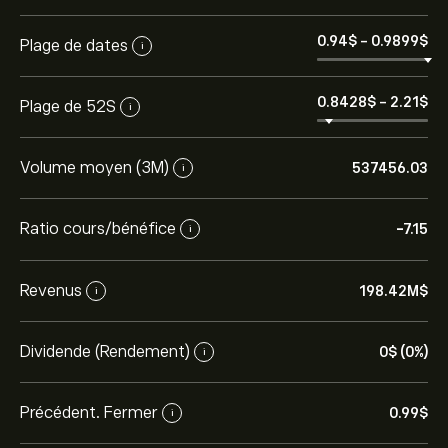
0.94‎$‎
-
0.9899‎$‎
Plage de dates
i
0.8428‎$‎
-
2.21‎$‎
Plage de 52S
i
Volume moyen (3M)
537456.03
i
Ratio cours/bénéfice
-7.15
i
Revenus
198.42M‎$‎
i
Dividende (Rendement)
0‎$‎ (0%)
i
Précédent. Fermer
0.99‎$‎
i