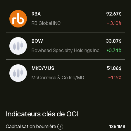
RBA
92.67‎$‎
RB Global INC
-3.10%
BOW
33.87‎$‎
Bowhead Specialty Holdings Inc
+0.74%
MKC/V.US
51.86‎$‎
McCormick & Co Inc/MD
-1.16%
Indicateurs clés de OGI
Capitalisation boursière
135.1M‎$‎
i