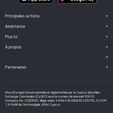
+
Principales actions
+
Assistance
+
Plus ici
+
À propos
+
+
Partenaires
eToro (Europe) Ltd est autorisée et réglementée par la Cyprus Securities
Exchange Commission (CySEC) sous le numéro de licence# 109/10.
Company No. C200585. Siège social: KANIKA BUSINESS CENTRE, FLOOR
7, 4 Profiti Ilia Germasogeia, 4046 Cyprus