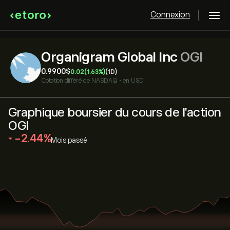
Connexion
Organigram Global Inc
OGI
0.9900‎$‎
0.02
(1.63%)
(1D)
Cotation différé de
NASDAQ
•
en USD
Graphique boursier du cours de l'action
OGI
‎-2.44‎
Mois passé